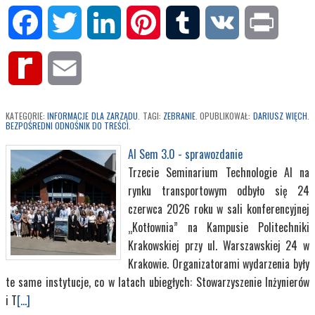
Facebook
Twitter
LinkedIn
Pinterest
Tumblr
VK
Print
Rediff
Email
MyPage
KATEGORIE:
INFORMACJE DLA ZARZĄDU
. TAGI:
ZEBRANIE
. OPUBLIKOWAŁ:
DARIUSZ WIĘCH
.
BEZPOŚREDNI ODNOŚNIK DO TREŚCI
.
AI Sem 3.0 - sprawozdanie
Trzecie Seminarium Technologie AI na
rynku transportowym odbyło się 24
czerwca 2026 roku w sali konferencyjnej
„Kotłownia” na Kampusie Politechniki
Krakowskiej przy ul. Warszawskiej 24 w
Krakowie. Organizatorami wydarzenia były
te same instytucje, co w latach ubiegłych: Stowarzyszenie Inżynierów
i T
[...]