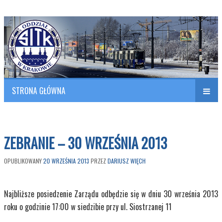
Polish Association of Engineers & Technicians of Transportation
SITK RP Oddział w KRAKOWIE
STRONA GŁÓWNA
Naw
w
ZEBRANIE – 30 WRZEŚNIA 2013
OPUBLIKOWANY
20 WRZEŚNIA 2013
PRZEZ
DARIUSZ WIĘCH
Najbliższe posiedzenie Zarządu odbędzie się w dniu 30 września 2013
roku o godzinie 17:00 w siedzibie przy ul. Siostrzanej 11