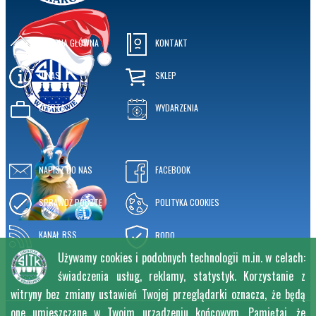
STRONA GŁÓWNA
KONTAKT
O NAS
SKLEP
OFERTA
WYDARZENIA
NAPISZ DO NAS
FACEBOOK
SPRAWDŹ POCZTĘ
POLITYKA COOKIES
KANAŁ RSS
RODO
Używamy cookies i podobnych technologii m.in. w celach:
świadczenia usług, reklamy, statystyk. Korzystanie z
witryny bez zmiany ustawień Twojej przeglądarki oznacza, że będą
one umieszczane w Twoim urządzeniu końcowym. Pamiętaj, że