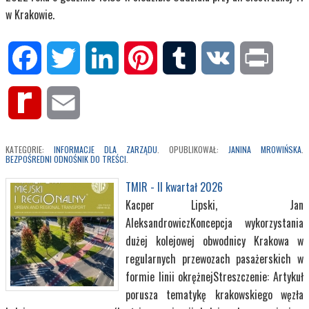
w Krakowie.
Facebook
Twitter
LinkedIn
Pinterest
Tumblr
VK
Print
Rediff
Email
MyPage
KATEGORIE:
INFORMACJE DLA ZARZĄDU
. OPUBLIKOWAŁ:
JANINA MROWIŃSKA
.
BEZPOŚREDNI ODNOŚNIK DO TREŚCI
.
TMIR - II kwartał 2026
Kacper Lipski, Jan
AleksandrowiczKoncepcja wykorzystania
dużej kolejowej obwodnicy Krakowa w
regularnych przewozach pasażerskich w
formie linii okrężnejStreszczenie: Artykuł
porusza tematykę krakowskiego węzła