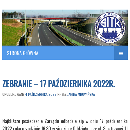
Polish Association of Engineers & Technicians of Transportation
SITK RP Oddział w KRAKOWIE
STRONA GŁÓWNA
Naw
w
ZEBRANIE – 17 PAŹDZIERNIKA 2022R.
OPUBLIKOWANY
4 PAŹDZIERNIKA 2022
PRZEZ
JANINA MROWIŃSKA
Najbliższe posiedzenie Zarządu odbędzie się w dniu 17 października
2022 roku o godzinie 16.30 w siedzibie Oddziału przy ul. Siostrzanej 11