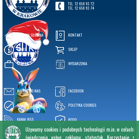
TEL. 12 658 93 72
TEL. 12 658 93 74
STRONA GŁÓWNA
KONTAKT
O NAS
SKLEP
OFERTA
WYDARZENIA
NAPISZ DO NAS
FACEBOOK
SPRAWDŹ POCZTĘ
POLITYKA COOKIES
KANAŁ RSS
RODO
Używamy cookies i podobnych technologii m.in. w celach:
świadczenia usług, reklamy, statystyk. Korzystanie z