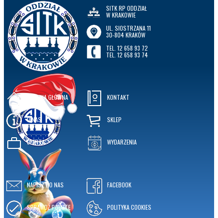
SITK RP ODDZIAŁ
W KRAKOWIE
UL. SIOSTRZANA 11
30-804 KRAKÓW
TEL. 12 658 93 72
TEL. 12 658 93 74
STRONA GŁÓWNA
KONTAKT
O NAS
SKLEP
OFERTA
WYDARZENIA
NAPISZ DO NAS
FACEBOOK
SPRAWDŹ POCZTĘ
POLITYKA COOKIES