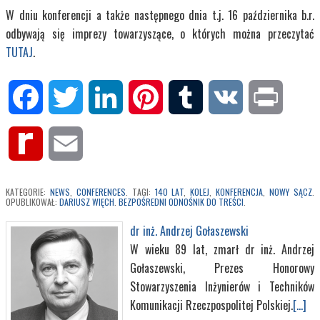
W dniu konferencji a także następnego dnia t.j. 16 października b.r.
odbywają się imprezy towarzyszące, o których można przeczytać
TUTAJ
.
Facebook
Twitter
LinkedIn
Pinterest
Tumblr
VK
Print
Rediff
Email
MyPage
KATEGORIE:
NEWS
,
CONFERENCES
. TAGI:
140 LAT
,
KOLEJ
,
KONFERENCJA
,
NOWY SĄCZ
.
OPUBLIKOWAŁ:
DARIUSZ WIĘCH
.
BEZPOŚREDNI ODNOŚNIK DO TREŚCI
.
dr inż. Andrzej Gołaszewski
W wieku 89 lat, zmarł dr inż. Andrzej
Gołaszewski, Prezes Honorowy
Stowarzyszenia Inżynierów i Techników
Komunikacji Rzeczpospolitej Polskiej.
[...]