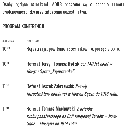
Osoby będące członkami MOIIB proszone są o podanie numeru
ewidencyjnego Izby przy zgłoszeniu uczestnictwa.
PROGRAM KONFERENCJI
GODZINA
PROGRAM
10
Rejestracja, powitanie uczestników, rozpoczęcie obrad
00
10
Referat
Jerzy i Tomasz Hydzik
pt.:
140 lat kolei w
30
Nowym Sączu „Kryniczanka”
.
11
Referat
Leszek Zakrzewski
;
Rozwój
00
infrastruktury kolejowej w Nowym Sączu do 1918 roku
.
11
Referat
Tomasz Machowski
;
Z dziejów
30
ruchu pasażerskiego na linii kolejowej Tarnów – Nowy
Sącz – Muszyna do 1914 roku
.