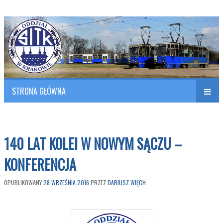
Polish Association of Engineers & Technicians of Transportation
SITK RP Oddział w KRAKOWIE
STRONA GŁÓWNA
Naw
w
140 LAT KOLEI W NOWYM SĄCZU –
KONFERENCJA
OPUBLIKOWANY
28 WRZEŚNIA 2016
PRZEZ
DARIUSZ WIĘCH