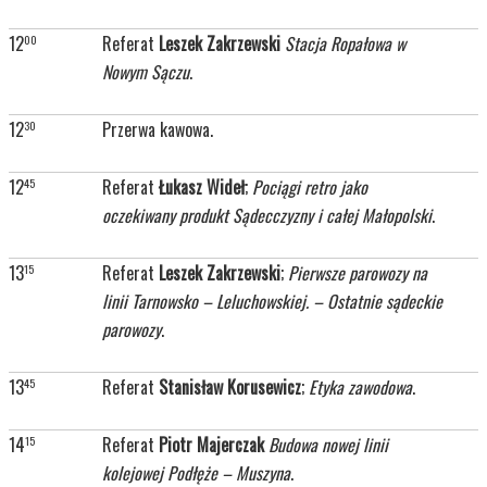
12
Referat
Leszek Zakrzewski
Stacja Ropałowa w
00
Nowym Sączu
.
12
Przerwa kawowa.
30
12
Referat
Łukasz Wideł
;
Pociągi retro jako
45
oczekiwany produkt Sądecczyzny i całej Małopolski
.
13
Referat
Leszek Zakrzewski
;
Pierwsze parowozy na
15
linii Tarnowsko – Leluchowskiej. – Ostatnie sądeckie
parowozy
.
13
Referat
Stanisław Korusewicz
;
Etyka zawodowa
.
45
14
Referat
Piotr Majerczak
Budowa nowej linii
15
kolejowej Podłęże – Muszyna
.