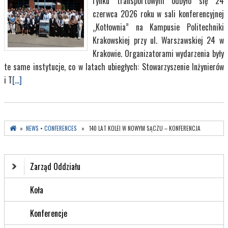
rynku transportowym odbyło się 24
czerwca 2026 roku w sali konferencyjnej
„Kotłownia” na Kampusie Politechniki
Krakowskiej przy ul. Warszawskiej 24 w
Krakowie. Organizatorami wydarzenia były
te same instytucje, co w latach ubiegłych: Stowarzyszenie Inżynierów
i T
[...]
»
NEWS
•
CONFERENCES
» 140 LAT KOLEI W NOWYM SĄCZU – KONFERENCJA
Zarząd Oddziału
Koła
Konferencje