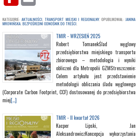
MyPage
KATEGORIE:
AKTUALNOŚCI
,
TRANSPORT MIEJSKI I REGIONALNY
. OPUBLIKOWAŁ:
JANINA
MROWIŃSKA
.
BEZPOŚREDNI ODNOŚNIK DO TREŚCI
.
TMIR - WRZESIEŃ 2025
Robert TomanekŚlad węglowy
przedsiębiorstwa miejskiego transportu
zbiorowego – metodologia i wyniki
obliczeń dla Metropolii GZMStreszczenie:
Celem artykułu jest przedstawienie
metodologii obliczania śladu węglowego
(Corporate Carbon Footprint, CCF) dostosowanej do przedsiębiorstwa
miej
[...]
TMIR - II kwartał 2026
Kacper Lipski, Jan
AleksandrowiczKoncepcja wykorzystania