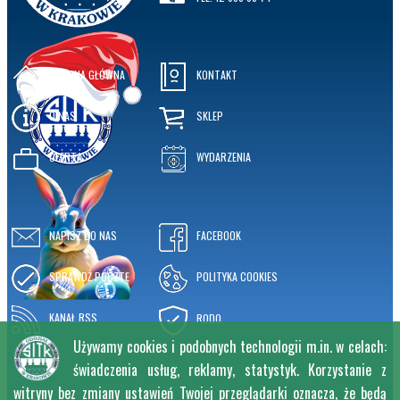
STRONA GŁÓWNA
KONTAKT
O NAS
SKLEP
OFERTA
WYDARZENIA
NAPISZ DO NAS
FACEBOOK
SPRAWDŹ POCZTĘ
POLITYKA COOKIES
KANAŁ RSS
RODO
Używamy cookies i podobnych technologii m.in. w celach:
świadczenia usług, reklamy, statystyk. Korzystanie z
witryny bez zmiany ustawień Twojej przeglądarki oznacza, że będą