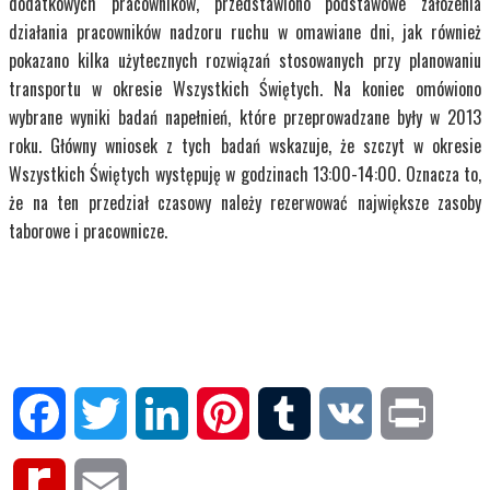
dodatkowych pracowników, przedstawiono podstawowe założenia
działania pracowników nadzoru ruchu w omawiane dni, jak również
pokazano kilka użytecznych rozwiązań stosowanych przy planowaniu
transportu w okresie Wszystkich Świętych. Na koniec omówiono
wybrane wyniki badań napełnień, które przeprowadzane były w 2013
roku. Główny wniosek z tych badań wskazuje, że szczyt w okresie
Wszystkich Świętych występuję w godzinach 13:00-14:00. Oznacza to,
że na ten przedział czasowy należy rezerwować największe zasoby
taborowe i pracownicze.
Facebook
Twitter
LinkedIn
Pinterest
Tumblr
VK
Print
Rediff
Email