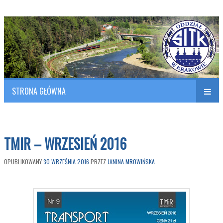
Polish Association of Engineers & Technicians of Transportation
SITK RP Oddział w KRAKOWIE
STRONA GŁÓWNA
Naw
w
TMIR – WRZESIEŃ 2016
OPUBLIKOWANY
30 WRZEŚNIA 2016
PRZEZ
JANINA MROWIŃSKA