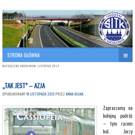
Polish Association of Engineers & Technicians of Transportation
SITK RP Oddział w KRAKOWIE
STRONA GŁÓWNA
MIESIĘCZNE ARCHIWUM:
LISTOPAD 2013
„TAK JEST” – AZJA
OPUBLIKOWANY
18 LISTOPADA 2013
PRZEZ
ANNA BUJAK
Zapraszamy na
kolejną podróż
– tym razem
kol. Jerzy