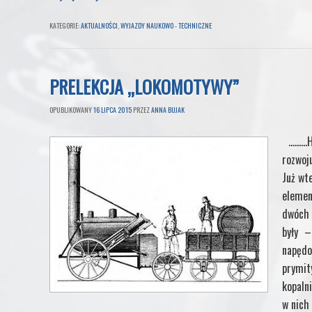
KATEGORIE:
AKTUALNOŚCI
,
WYJAZDY NAUKOWO - TECHNICZNE
PRELEKCJA „LOKOMOTYWY”
OPUBLIKOWANY
16 LIPCA 2015
PRZEZ
ANNA BUJAK
………H
rozwoj
Już wt
elemen
dwóch 
były –
napęd
prymi
kopaln
w nich