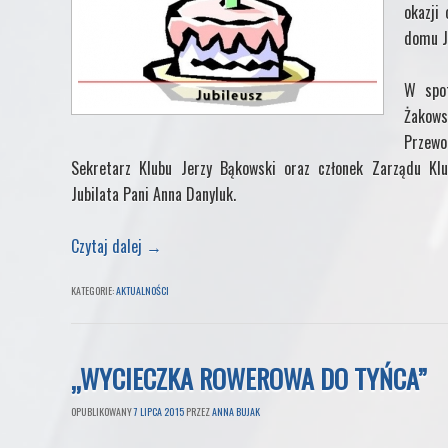
okazji
domu J
W spot
Żakows
Przewo
Sekretarz Klubu Jerzy Bąkowski oraz członek Zarządu Klu
Jubilata Pani Anna Danyluk.
Czytaj dalej
→
KATEGORIE:
AKTUALNOŚCI
„WYCIECZKA ROWEROWA DO TYŃCA”
OPUBLIKOWANY
7 LIPCA 2015
PRZEZ
ANNA BUJAK