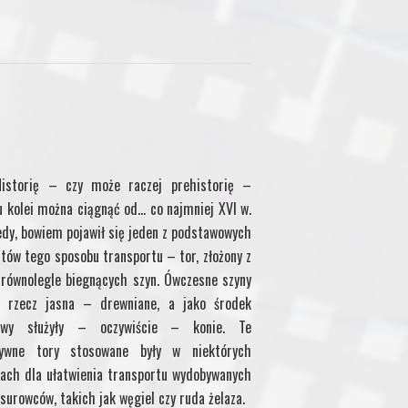
istorię – czy może raczej prehistorię –
u kolei można ciągnąć od… co najmniej XVI w.
edy, bowiem pojawił się jeden z podstawowych
tów tego sposobu transportu – tor, złożony z
równolegle biegnących szyn. Ówczesne szyny
 rzecz jasna – drewniane, a jako środek
owy służyły – oczywiście – konie. Te
tywne tory stosowane były w niektórych
iach dla ułatwienia transportu wydobywanych
 surowców, takich jak węgiel czy ruda żelaza.