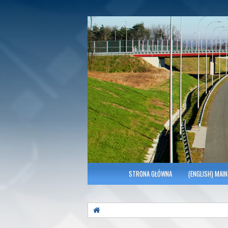
Polish Association of Engineers & Tec
SITK RP Oddział 
MENU GŁÓWNE
STRONA GŁÓWNA
(ENGLISH) MAIN