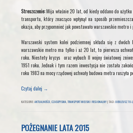
Streszczenie:
Mija właśnie 20 lat, od kiedy oddano do użytku
transportu, który znacząco wpłynął na sposób przemieszcza
okazja, aby przypomnieć jak powstawało warszawskie metro i p
Warszawski system kolei podziemnej składa się z dwóch li
warszawskie metro ma tylko i aż 20 lat, to pierwsza uchwał
roku. Niestety kryzys oraz wybuch II wojny światowej zniw
1951 roku. Jednak i tym razem inwestycja nie została zako
roku 1983 na mocy rządowej uchwały budowa metra ruszyła p
Czytaj dalej
→
KATEGORIE:
AKTUALNOŚCI
,
CZASOPISMA
,
TRANSPORT MIEJSKI I REGIONALNY
|
TAGI:
JUBILEUSZ 70-L
POŻEGNANIE LATA 2015