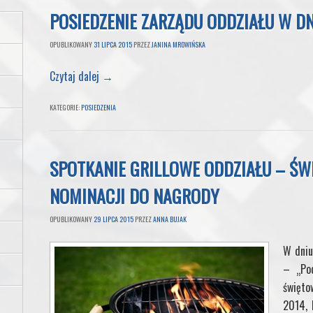
POSIEDZENIE ZARZĄDU ODDZIAŁU W DNI
OPUBLIKOWANY
31 LIPCA 2015
PRZEZ
JANINA MROWIŃSKA
Czytaj dalej
→
KATEGORIE:
POSIEDZENIA
SPOTKANIE GRILLOWE ODDZIAŁU – ŚW
NOMINACJI DO NAGRODY
OPUBLIKOWANY
29 LIPCA 2015
PRZEZ
ANNA BUJAK
W dniu
– „Pod
święto
2014, 