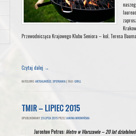
nasze
laure
zapro
Krako
Przewodnicząca Krajowego Klubu Seniora – kol. Teresa Bauma
Czytaj dalej
→
KATEGORIE:
AKTUALNOŚCI
,
SPOTKANIA
|
TAGI:
GRILL
TMIR – LIPIEC 2015
OPUBLIKOWANY
23 LIPCA 2015
PRZEZ
JANINA MROWIŃSKA
Jarosław Petrus:
Metro w Warszawie – 20 lat działalnoś