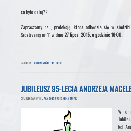
co było dalej??
Zapraszamy na , prelekcję, która odbędzie się w siedzib
Siostrzanej nr 11 w dniu
27 lipca 2015. o godzinie 16:00.
KATEGORIE:
AKTUALNOŚCI
,
PRELEKCJE
JUBILEUSZ 95-LECIA ANDRZEJA MACEL
OPUBLIKOWANY
8 LIPCA 2015
PRZEZ
ANNA BUJAK
W dni
Jubile
kol. An