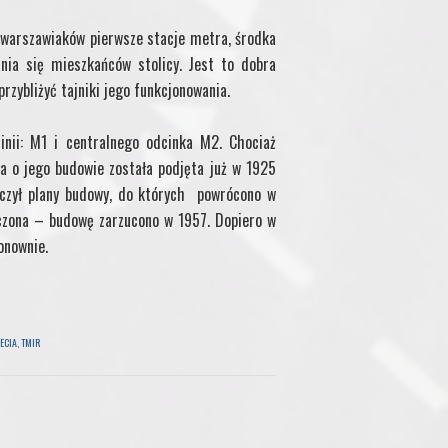
 warszawiaków pierwsze stacje metra, środka
nia się mieszkańców stolicy. Jest to dobra
rzybliżyć tajniki jego funkcjonowania.
nii: M1 i centralnego odcinka M2. Chociaż
a o jego budowie została podjęta już w 1925
eczył plany budowy, do których powrócono w
ńczona – budowę zarzucono w 1957. Dopiero w
onownie.
ECIA
,
TMIR