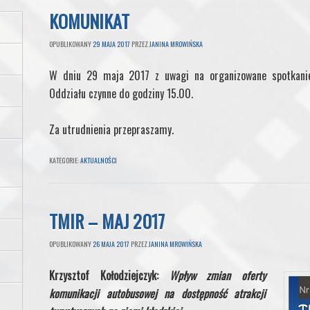
KOMUNIKAT
OPUBLIKOWANY
29 MAJA 2017
PRZEZ
JANINA MROWIŃSKA
W dniu 29 maja 2017 z uwagi na organizowane spotkanie
Oddziału czynne do godziny 15.00.
Za utrudnienia przepraszamy.
KATEGORIE:
AKTUALNOŚCI
TMIR – MAJ 2017
OPUBLIKOWANY
26 MAJA 2017
PRZEZ
JANINA MROWIŃSKA
Krzysztof Kołodziejczyk:
Wpływ zmian oferty
komunikacji autobusowej na dostępność atrakcji