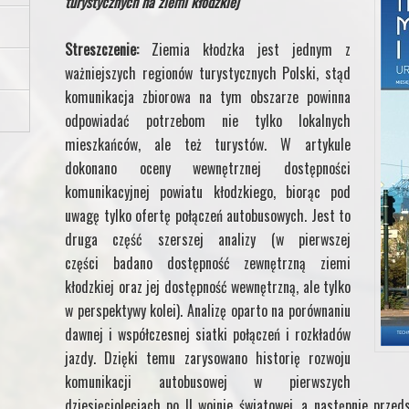
turystycznych na ziemi kłodzkiej
Streszczenie:
Ziemia kłodzka jest jednym z
ważniejszych regionów turystycznych Polski, stąd
komunikacja zbiorowa na tym obszarze powinna
odpowiadać potrzebom nie tylko lokalnych
mieszkańców, ale też turystów. W artykule
dokonano oceny wewnętrznej dostępności
komunikacyjnej powiatu kłodzkiego, biorąc pod
uwagę tylko ofertę połączeń autobusowych. Jest to
druga część szerszej analizy (w pierwszej
części badano dostępność zewnętrzną ziemi
kłodzkiej oraz jej dostępność wewnętrzną, ale tylko
w perspektywy kolei). Analizę oparto na porównaniu
dawnej i współczesnej siatki połączeń i rozkładów
jazdy. Dzięki temu zarysowano historię rozwoju
komunikacji autobusowej w pierwszych
dziesięcioleciach po II wojnie światowej, a następnie przed