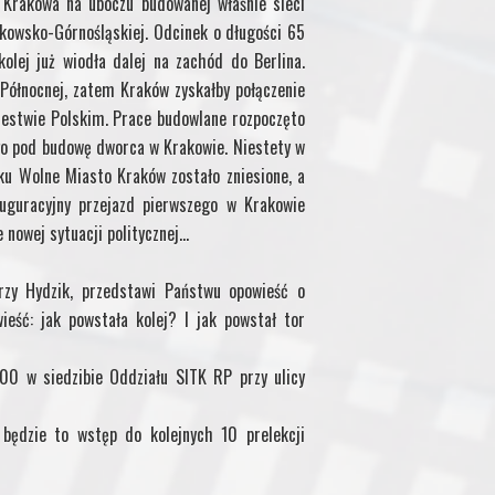
Krakowa na uboczu budowanej właśnie sieci
rakowsko-Górnośląskiej. Odcinek o długości 65
lej już wiodła dalej na zachód do Berlina.
 Północnej, zatem Kraków zyskałby połączenie
lestwie Polskim. Prace budowlane rozpoczęto
o pod budowę dworca w Krakowie. Niestety w
u Wolne Miasto Kraków zostało zniesione, a
auguracyjny przejazd pierwszego w Krakowie
 nowej sytuacji politycznej…
rzy Hydzik, przedstawi Państwu opowieść o
ieść: jak powstała kolej? I jak powstał tor
:00 w siedzibie Oddziału SITK RP przy ulicy
będzie to wstęp do kolejnych 10 prelekcji