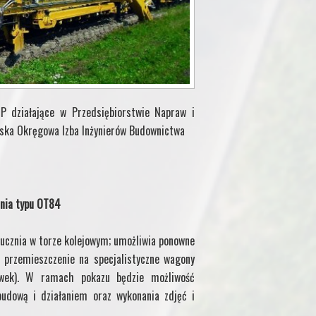
P działające w Przedsiębiorstwie Napraw i
lska Okręgowa Izba Inżynierów Budownictwa
znia typu OT84
łucznia w torze kolejowym; umożliwia ponowne
przemieszczenie na specjalistyczne wagony
iewek). W ramach pokazu będzie możliwość
budową i działaniem oraz wykonania zdjęć i