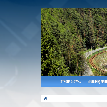
Polish Association of Engineers & Tec
SITK RP Oddział 
MENU GŁÓWNE
STRONA GŁÓWNA
(ENGLISH) MAIN