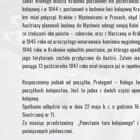
Senat Wolnego Miasta Krakowa postanowił nie pozostawiać 
kolejowej i w 1844 r. postanowił o budowie linii kolejowej K
km miał połączyć Kraków z Mysłowicami w Prusach, skąd ko
Austriacy planowali budowę do Mysłowic odnogi swojej Kolei
ze stolicami obu państw – zaborców, oraz z Warszawą w Kró
w 1845 roku od uroczystego wmurowania kamienia węgielneg
1846 roku w Krakowie wybuchło powstanie, po którego upadk
jego terytorium zostało przyłączone do Austrii. Zatem in
pociągu 13 października 1847 roku miał miejsce już w zupełnie
Rozpoczniemy jednak od początku. Prelegent – Kolega Je
początkach kolejnictwa. Jest to jedna z dwóch części opow
kolejowy.
Spotkanie odbędzie się w dniu 22 maja b. r. o godzinie 16
Siostrzanej nr 11.
Za miesiąc przedstawimy „Powstanie toru kolejowego” i 
poświęconych jubileuszowi.