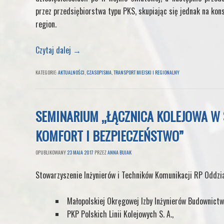
przez przedsiębiorstwa typu PKS, skupiając się jednak na ko
region.
Czytaj dalej
→
KATEGORIE:
AKTUALNOŚCI
,
CZASOPISMA
,
TRANSPORT MIEJSKI I REGIONALNY
SEMINARIUM „ŁĄCZNICA KOLEJOWA W S
KOMFORT I BEZPIECZEŃSTWO”
OPUBLIKOWANY
23 MAJA 2017
PRZEZ
ANNA BUJAK
Stowarzyszenie Inżynierów i Techników Komunikacji RP Oddzia
Małopolskiej Okręgowej Izby Inżynierów Budownictw
PKP Polskich Linii Kolejowych S. A.,