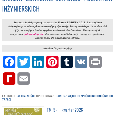
INŻYNIERSKICH
Serdecznie dziękujemy za udział w Forum BARIERY 2013. Szczególnie
dziękujemy za niezwykle interesującą dyskusję. Mamy nadzieję, że te dwa dni
były pouczające i mile spędzone również dla Państwa. Zachęcamy do
obejrzenia
galerii fotografii
. Już wkrótce opublikujemy relację ze spotkania.
Zapraszamy do odwiedzania strony.
Komitet Organizacyjny
Facebook
Twitter
LinkedIn
Pinterest
Tumblr
VK
Print
Rediff
Email
MyPage
KATEGORIE:
AKTUALNOŚCI
. OPUBLIKOWAŁ:
DARIUSZ WIĘCH
.
BEZPOŚREDNI ODNOŚNIK DO
TREŚCI
.
TMIR - II kwartał 2026