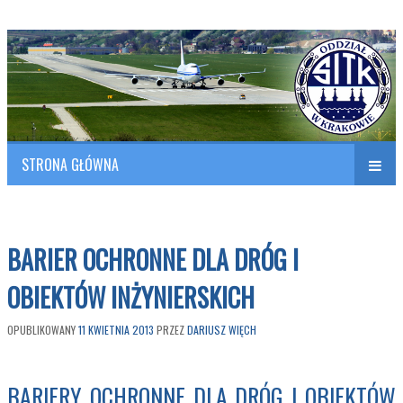
Polish Association of Engineers & Technicians of Transportation
SITK RP Oddział w KRAKOWIE
STRONA GŁÓWNA
Naw
w
BARIER OCHRONNE DLA DRÓG I
OBIEKTÓW INŻYNIERSKICH
OPUBLIKOWANY
11 KWIETNIA 2013
PRZEZ
DARIUSZ WIĘCH
BARIERY OCHRONNE DLA DRÓG I OBIEKTÓW