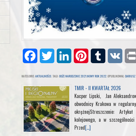
F
T
L
P
T
V
a
w
i
i
u
K
KATEGORIE:
AKTUALNOŚCI
. TAGI:
BOŻE NARODZENIE 2021;NOWY ROK 2022
. OPUBLIKOWAŁ:
DARIUSZ
c
i
n
n
m
TMIR - II KWARTAŁ 2026
Kacper Lipski, Jan Aleksandrow
e
t
k
t
b
obwodnicy Krakowa w regularny
okrężnejStreszczenie: Artyk
b
t
e
e
l
kolejowego, a w szczególności 
Przed
[...]
o
e
d
r
r