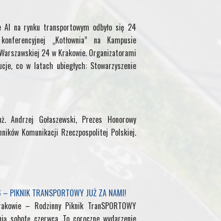
M
e AI na rynku transportowym odbyło się 24
y
onferencyjnej „Kotłownia” na Kampusie
. Warszawskiej 24 w Krakowie. Organizatorami
P
ucje, co w latach ubiegłych: Stowarzyszenie
a
g
ż. Andrzej Gołaszewski, Prezes Honorowy
e
hników Komunikacji Rzeczpospolitej Polskiej.
6 – PIKNIK TRANSPORTOWY JUŻ ZA NAMI!
rakowie – Rodzinny Piknik TranSPORTOWY
nią sobotę czerwca. To coroczne wydarzenie