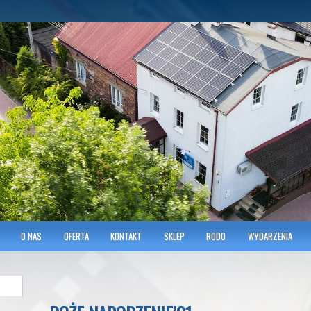
hnicians of Transportation
w KRAKOWIE
O NAS
OFERTA
KONTAKT
SKLEP
RODO
WYDARZENIA