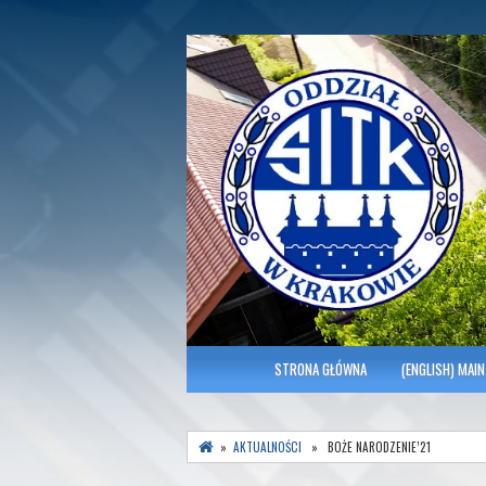
Polish Association of Engineers & Tec
SITK RP Oddział 
MENU GŁÓWNE
STRONA GŁÓWNA
(ENGLISH) MAIN
»
AKTUALNOŚCI
» BOŻE NARODZENIE’21