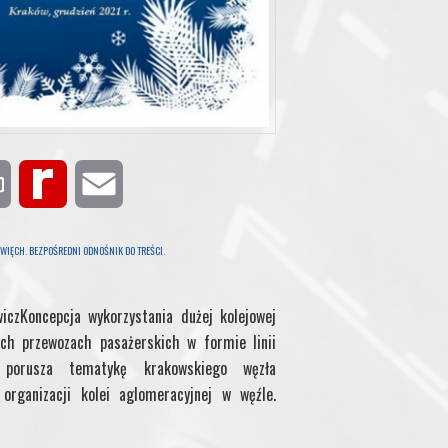
P
R
E
r
e
m
 WIĘCH
.
BEZPOŚREDNI ODNOŚNIK DO TREŚCI
.
i
d
a
iczKoncepcja wykorzystania dużej kolejowej
n
i
i
ch przewozach pasażerskich w formie linii
uł porusza tematykę krakowskiego węzła
t
f
l
organizacji kolei aglomeracyjnej w węźle.
f