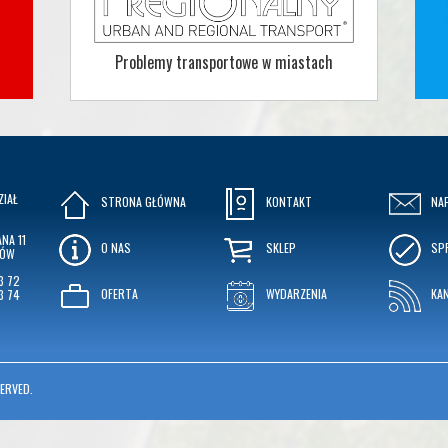
Problemy transportowe w miastach
ZIAŁ
STRONA GŁÓWNA
KONTAKT
NA
NA 11
O NAS
SKLEP
SP
KÓW
3 72
OFERTA
WYDARZENIA
KA
3 74
ERVED.