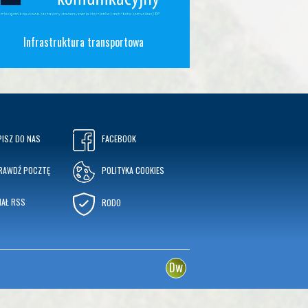
Infrastruktura transportowa
PISZ DO NAS
FACEBOOK
RAWDŹ POCZTĘ
POLITYKA COOKIES
NAŁ RSS
RODO
w
D