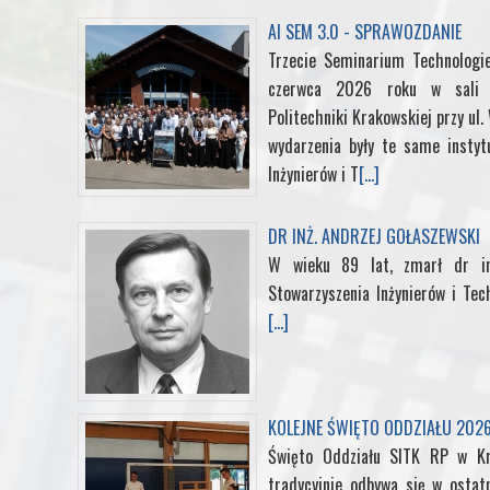
o
r
I
e
AI SEM 3.0 - SPRAWOZDANIE
Trzecie Seminarium Technologi
k
n
s
czerwca 2026 roku w sali k
Politechniki Krakowskiej przy ul
t
wydarzenia były te same instyt
Inżynierów i T
[...]
DR INŻ. ANDRZEJ GOŁASZEWSKI
W wieku 89 lat, zmarł dr in
Stowarzyszenia Inżynierów i Tec
[...]
KOLEJNE ŚWIĘTO ODDZIAŁU 202
Święto Oddziału SITK RP w K
tradycyjnie odbywa się w ostat