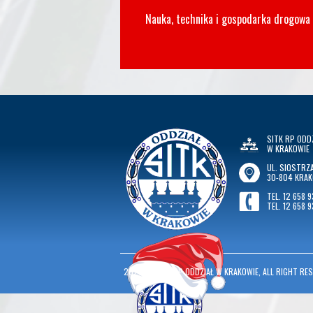
Nauka, technika i gospodarka drogowa
SITK RP ODD
W KRAKOWIE
UL. SIOSTRZA
30-804 KRA
TEL. 12 658 9
TEL. 12 658 9
2026
©
SITK RP ODDZIAŁ W KRAKOWIE, ALL RIGHT RES