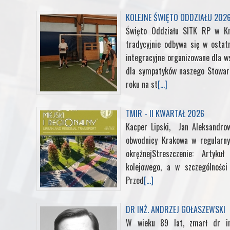
KOLEJNE ŚWIĘTO ODDZIAŁU 202
Święto Oddziału SITK RP w K
tradycyjnie odbywa się w ostat
integracyjne organizowane dla ws
dla sympatyków naszego Stowarz
roku na st
[...]
TMIR - II KWARTAŁ 2026
Kacper Lipski, Jan Aleksandrow
obwodnicy Krakowa w regularny
okrężnejStreszczenie: Artyk
kolejowego, a w szczególności 
Przed
[...]
DR INŻ. ANDRZEJ GOŁASZEWSKI
W wieku 89 lat, zmarł dr in