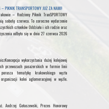
g
6 – PIKNIK TRANSPORTOWY JUŻ ZA NAMI!
rakowie – Rodzinny Piknik TranSPORTOWY
e
nią sobotę czerwca. To coroczne wydarzenie
zystkich członków Oddziału i ich rodzin oraz
yszenia odbyło się w dniu 27 czerwca 2026
iczKoncepcja wykorzystania dużej kolejowej
ch przewozach pasażerskich w formie linii
uł porusza tematykę krakowskiego węzła
organizacji kolei aglomeracyjnej w węźle.
ż. Andrzej Gołaszewski, Prezes Honorowy