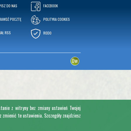
PISZ DO NAS
FACEBOOK
RAWDŹ POCZTĘ
POLITYKA COOKIES
NAŁ RSS
RODO
w
D
stanie z witryny bez zmiany ustawień Twojej
zmienić te ustawienia. Szczegóły znajdziesz