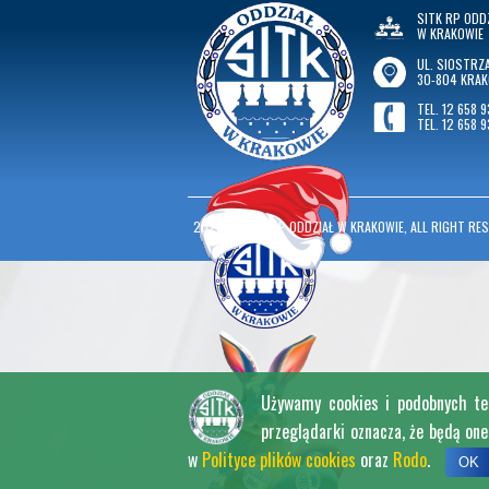
SITK RP ODD
W KRAKOWIE
UL. SIOSTRZA
30-804 KRA
TEL. 12 658 9
TEL. 12 658 9
2026
©
SITK RP ODDZIAŁ W KRAKOWIE, ALL RIGHT RES
Używamy cookies i podobnych tech
przeglądarki oznacza, że będą on
w
Polityce plików cookies
oraz
Rodo
.
OK