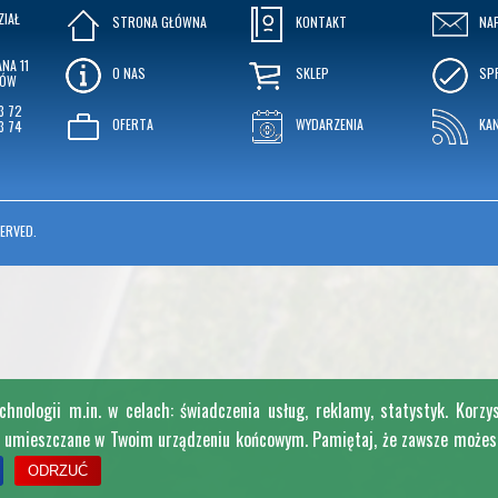
ZIAŁ
STRONA GŁÓWNA
KONTAKT
NA
NA 11
O NAS
SKLEP
SP
KÓW
3 72
OFERTA
WYDARZENIA
KA
3 74
ERVED.
nologii m.in. w celach: świadczenia usług, reklamy, statystyk. Korzy
e umieszczane w Twoim urządzeniu końcowym. Pamiętaj, że zawsze możesz 
ODRZUĆ