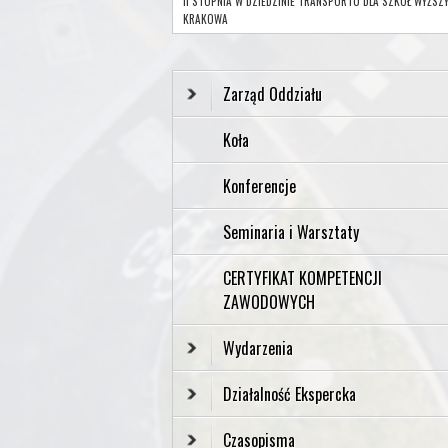
II STOPNIA W DZIEDZINIE TRANSPORTU DLA SZKÓŁ WYŻSZ
KRAKOWA
Zarząd Oddziału
Koła
Konferencje
Seminaria i Warsztaty
CERTYFIKAT KOMPETENCJI
ZAWODOWYCH
Wydarzenia
Działalność Ekspercka
Czasopisma