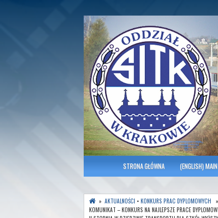
Polish Association of Engineers & Tec
SITK RP Oddział 
MENU GŁÓWNE
STRONA GŁÓWNA
(ENGLISH) MAIN
»
AKTUALNOŚCI
•
KONKURS PRAC DYPLOMOWYCH
KOMUNIKAT – KONKURS NA NAJLEPSZE PRACE DYPLOMOWE 