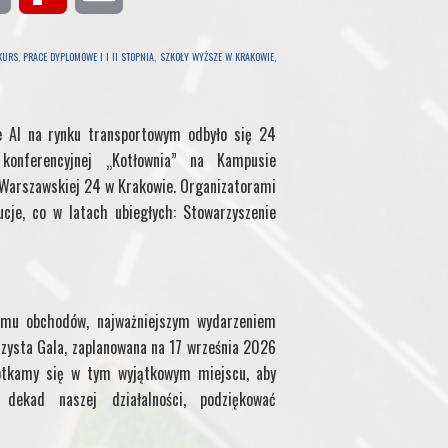
r
e
m
KURS
,
PRACE DYPLOMOWE I I II STOPNIA
,
SZKOŁY WYŻSZE W KRAKOWIE
,
i
d
a
e AI na rynku transportowym odbyło się 24
n
i
i
onferencyjnej „Kotłownia” na Kampusie
t
f
l
. Warszawskiej 24 w Krakowie. Organizatorami
ucje, co w latach ubiegłych: Stowarzyszenie
f
M
mu obchodów, najważniejszym wydarzeniem
y
zysta Gala, zaplanowana na 17 września 2026
otkamy się w tym wyjątkowym miejscu, aby
P
ekad naszej działalności, podziękować
a