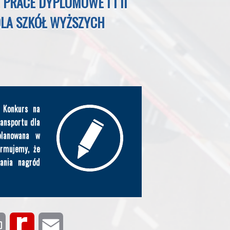
PRACE DYPLOMOWE I I II
DLA SZKÓŁ WYŻSZYCH
 Konkurs na
ransportu dla
planowana w
ormujemy, że
dania nagród
P
R
E