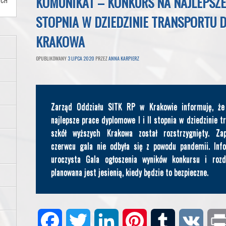
KOMUNIKAT – KONKURS NA NAJLEPSZE 
YCH
STOPNIA W DZIEDZINIE TRANSPORTU 
KRAKOWA
OPUBLIKOWANY
3 LIPCA 2020
PRZEZ
ANNA KARPIERZ
Zarząd Oddziału SITK RP w Krakowie informuję, że
najlepsze prace dyplomowe I i II stopnia w dziedzinie t
szkół wyższych Krakowa został rozstrzygnięty. Za
czerwcu gala nie odbyła się z powodu pandemii. Inf
uroczysta Gala ogłoszenia wyników konkursu i roz
planowana jest jesienią, kiedy będzie to bezpieczne.
F
T
L
P
T
V