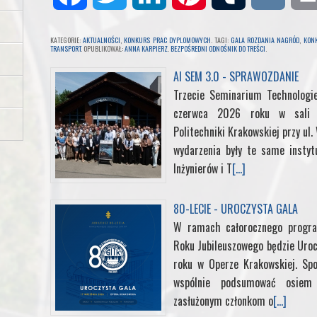
a
w
i
i
u
K
KATEGORIE:
AKTUALNOŚCI
,
KONKURS PRAC DYPLOMOWYCH
. TAGI:
GALA ROZDANIA NAGRÓD
,
KON
TRANSPORT
. OPUBLIKOWAŁ:
ANNA KARPIERZ
.
BEZPOŚREDNI ODNOŚNIK DO TREŚCI
.
c
i
n
n
m
AI SEM 3.0 - SPRAWOZDANIE
e
t
k
Trzecie Seminarium Technologi
t
b
czerwca 2026 roku w sali k
b
t
e
e
l
Politechniki Krakowskiej przy ul
wydarzenia były te same instyt
o
e
d
r
r
Inżynierów i T
[...]
o
r
I
e
80-LECIE - UROCZYSTA GALA
W ramach całorocznego progra
k
n
s
Roku Jubileuszowego będzie Uroc
roku w Operze Krakowskiej. Sp
t
wspólnie podsumować osiem d
zasłużonym członkom o
[...]