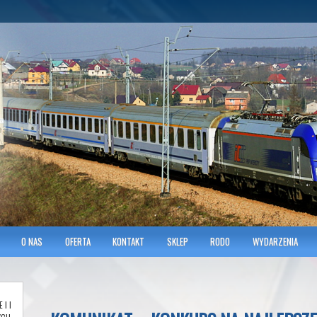
hnicians of Transportation
w KRAKOWIE
O NAS
OFERTA
KONTAKT
SKLEP
RODO
WYDARZENIA
»
I I