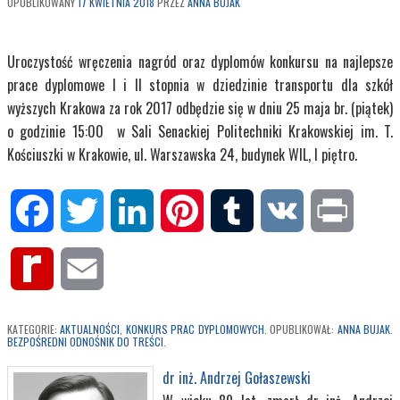
OPUBLIKOWANY
17 KWIETNIA 2018
PRZEZ
ANNA BUJAK
Uroczystość wręczenia nagród oraz dyplomów konkursu na najlepsze
prace dyplomowe I i II stopnia w dziedzinie transportu dla szkół
wyższych Krakowa za rok 2017 odbędzie się w dniu 25 maja br. (piątek)
o godzinie 15:00 w Sali Senackiej Politechniki Krakowskiej im. T.
Kościuszki w Krakowie, ul. Warszawska 24, budynek WIL, I piętro.
Facebook
Twitter
LinkedIn
Pinterest
Tumblr
VK
Print
Rediff
Email
MyPage
KATEGORIE:
AKTUALNOŚCI
,
KONKURS PRAC DYPLOMOWYCH
. OPUBLIKOWAŁ:
ANNA BUJAK
.
BEZPOŚREDNI ODNOŚNIK DO TREŚCI
.
dr inż. Andrzej Gołaszewski