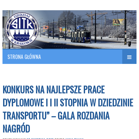
Polish Association of Engineers & Technicians of Transportation
SITK RP Oddział w KRAKOWIE
STRONA GŁÓWNA
Naw
w
KONKURS NA NAJLEPSZE PRACE
DYPLOMOWE I I II STOPNIA W DZIEDZINIE
TRANSPORTU” – GALA ROZDANIA
NAGRÓD