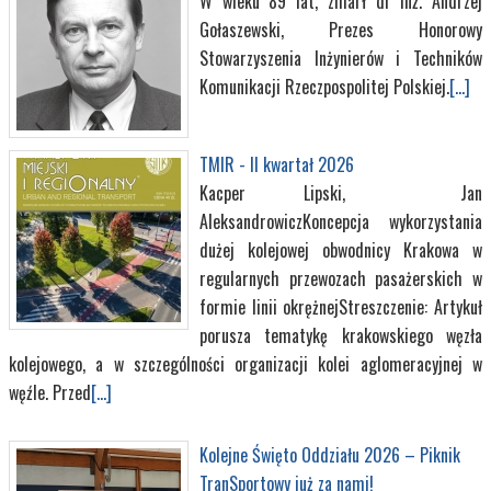
W wieku 89 lat, zmarł dr inż. Andrzej
Gołaszewski, Prezes Honorowy
Stowarzyszenia Inżynierów i Techników
Komunikacji Rzeczpospolitej Polskiej.
[...]
TMIR - II kwartał 2026
Kacper Lipski, Jan
AleksandrowiczKoncepcja wykorzystania
dużej kolejowej obwodnicy Krakowa w
regularnych przewozach pasażerskich w
formie linii okrężnejStreszczenie: Artykuł
porusza tematykę krakowskiego węzła
kolejowego, a w szczególności organizacji kolei aglomeracyjnej w
węźle. Przed
[...]
Kolejne Święto Oddziału 2026 – Piknik
TranSportowy już za nami!