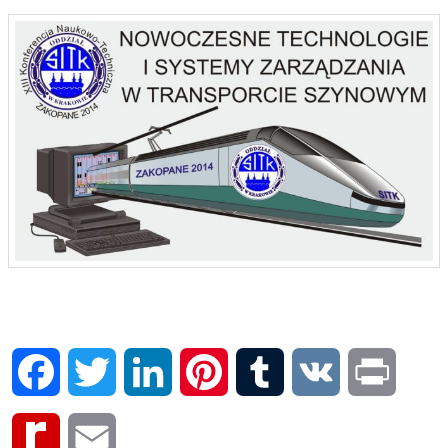
Facebook
Twitter
LinkedIn
Pinterest
Tumblr
VK
Print
Rediff
Email