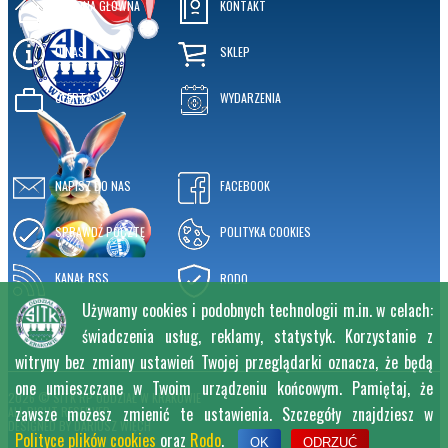
STRONA GŁÓWNA
KONTAKT
O NAS
SKLEP
OFERTA
WYDARZENIA
NAPISZ DO NAS
FACEBOOK
SPRAWDŹ POCZTĘ
POLITYKA COOKIES
KANAŁ RSS
RODO
Używamy cookies i podobnych technologii m.in. w celach:
świadczenia usług, reklamy, statystyk. Korzystanie z
witryny bez zmiany ustawień Twojej przeglądarki oznacza, że będą
one umieszczane w Twoim urządzeniu końcowym. Pamiętaj, że
2026 © SITK RP ODDZIAŁ W KRAKOWIE
zawsze możesz zmienić te ustawienia. Szczegóły znajdziesz w
ALL RIGHT RESERVED
DESIGNED BY
DARIUSZ WIĘCH
Polityce plików cookies
oraz
Rodo
.
OK
ODRZUĆ