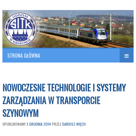
Polish Association of Engineers & Technicians of Transportation
SITK RP Oddział w KRAKOWIE
STRONA GŁÓWNA
Naw
w
NOWOCZESNE TECHNOLOGIE I SYSTEMY
ZARZĄDZANIA W TRANSPORCIE
SZYNOWYM
OPUBLIKOWANY
3 GRUDNIA 2014
PRZEZ
DARIUSZ WIĘCH