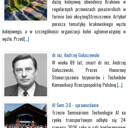
dużej kolejowej obwodnicy Krakowa w
regularnych przewozach pasażerskich w
formie linii okrężnejStreszczenie: Artykuł
porusza tematykę krakowskiego węzła
kolejowego, a w szczególności organizacji kolei aglomeracyjnej w
węźle. Przed
[...]
dr inż. Andrzej Gołaszewski
W wieku 89 lat, zmarł dr inż. Andrzej
Gołaszewski, Prezes Honorowy
Stowarzyszenia Inżynierów i Techników
Komunikacji Rzeczpospolitej Polskiej.
[...]
AI Sem 3.0 - sprawozdanie
Trzecie Seminarium Technologie AI na
rynku transportowym odbyło się 24
czerwca 2026 roku w sali konferencyjnej