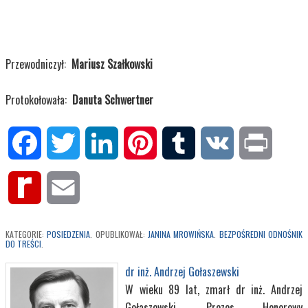
Przewodniczył:
Mariusz Szałkowski
Protokołowała:
Danuta Schwertner
Facebook
Twitter
LinkedIn
Pinterest
Tumblr
VK
Print
Rediff
Email
MyPage
KATEGORIE:
POSIEDZENIA
. OPUBLIKOWAŁ:
JANINA MROWIŃSKA
.
BEZPOŚREDNI ODNOŚNIK
DO TREŚCI
.
dr inż. Andrzej Gołaszewski
W wieku 89 lat, zmarł dr inż. Andrzej
Gołaszewski, Prezes Honorowy