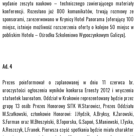
wydanie zeszytu naukowo – technicznego zawierającego materiały
konferencji. Rozesłano już 800 komunikatów, trwają rozmowy ze
sponsorami, zarezerwowano w Krynicy Hotel Panorama (oferujący 100
miejsc, istnieje możliwość rozszerzenia oferty o kolejne 50 miejsc w
pobliskim Hotelu – Ośrodku Szkoleniowo Wypoczynkowym Galicya).
Ad. 4
Prezes poinformował o zaplanowanej w dniu 11 czerwca br.
uroczystości ogłoszenia wyników konkursu Ernesty 2012 i wręczenia
statuetek laureatom. Oddział w Krakowie reprezentowany będzie przez
grupę 13 osób: Prezes Honorowy SITK W.Starowicz, Prezes Oddziału
M.Szałkowski, członkowie Honorowi: J.Hydzik, A.Bryksy, K.Żurowski,
S.Furman oraz M.Błeszyński, B.Toporska, G.Sapoń, S.Maniewski, I.Tyska,
A.Reszczyk, L.Franek. Pierwsza część spotkania będzie miała charakter