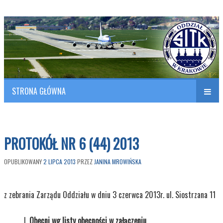
Polish Association of Engineers & Technicians of Transportation
SITK RP Oddział w KRAKOWIE
STRONA GŁÓWNA
Naw
w
PROTOKÓŁ NR 6 (44) 2013
OPUBLIKOWANY
2 LIPCA 2013
PRZEZ
JANINA MROWIŃSKA
z zebrania Zarządu Oddziału w dniu 3 czerwca 2013r. ul. Siostrzana 11
Obecni wg listy obecności w załączeniu
.