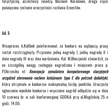
turystyczny, uczestnicy zwiedzą Muzeum Narodowe, druga część
poświęcona zostanie uroczystości rozdania Ernestów.
Ad. 5
Wiceprezes A.Kollbek poinformował, że konkurs na najlepszą pracę
został rozstrzygnięty. Przyznano jedną nagrodę I, jedną nagrodę II i
dwie nagrody III oraz dwa wyróżnienia. Kol. M.Błeszyński stwierdził, że
na szczególną uwagę zasługuje nagrodzona I miejscem praca p.
P.Okrzesika nt:
Koncepcja symulatora komputerowego stacyjnych
urządzeń sterowania ruchem kolejowym typu E dla potrzeb dydaktyki
,
która otrzymała w konkursie maksymalną liczbę punktów. Uroczyste
ogłoszenie wyników konkursu i wręczenie nagród odbędzie się w dniu
10 czerwca br. w sali konferencyjnej GDDKiA przy ul.Mogilskiej 25 o
godz. 14.00.