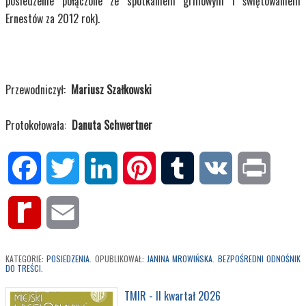
posiedzenie połączone ze spotkaniem grillowym i świętowaniem
Ernestów za 2012 rok).
Przewodniczył:
Mariusz Szałkowski
Protokołowała:
Danuta Schwertner
Facebook
Twitter
LinkedIn
Pinterest
Tumblr
VK
Print
Rediff
Email
MyPage
KATEGORIE:
POSIEDZENIA
. OPUBLIKOWAŁ:
JANINA MROWIŃSKA
.
BEZPOŚREDNI ODNOŚNIK
DO TREŚCI
.
TMIR - II kwartał 2026