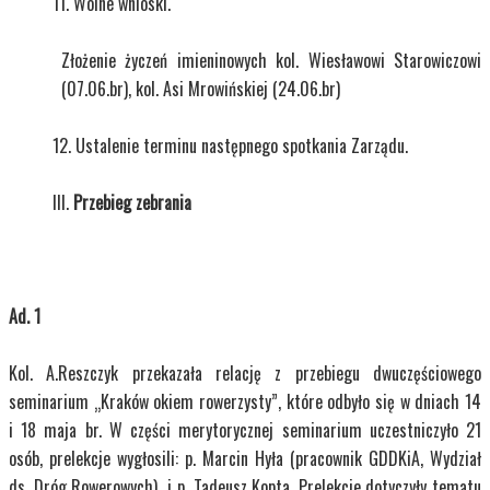
Wolne wnioski.
Złożenie życzeń imieninowych kol. Wiesławowi Starowiczowi
(07.06.br), kol. Asi Mrowińskiej (24.06.br)
Ustalenie terminu następnego spotkania Zarządu.
Przebieg zebrania
Ad. 1
Kol. A.Reszczyk przekazała relację z przebiegu dwuczęściowego
seminarium „Kraków okiem rowerzysty”, które odbyło się w dniach 14
i 18 maja br. W części merytorycznej seminarium uczestniczyło 21
osób, prelekcje wygłosili: p. Marcin Hyła (pracownik GDDKiA, Wydział
ds. Dróg Rowerowych) i p. Tadeusz Kopta. Prelekcje dotyczyły tematu