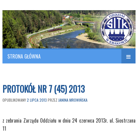
Polish Association of Engineers & Technicians of Transportation
SITK RP Oddział w KRAKOWIE
STRONA GŁÓWNA
Naw
w
PROTOKÓŁ NR 7 (45) 2013
OPUBLIKOWANY
2 LIPCA 2013
PRZEZ
JANINA MROWIŃSKA
z zebrania Zarządu Oddziału w dniu 24 czerwca 2013r. ul. Siostrzana
11