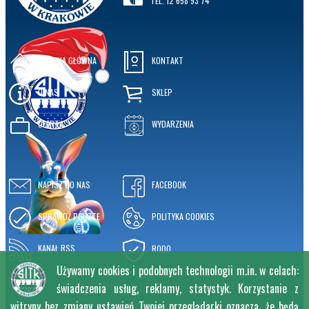
TEL. 12 658 93 74
STRONA GŁÓWNA
KONTAKT
O NAS
SKLEP
OFERTA
WYDARZENIA
NAPISZ DO NAS
FACEBOOK
SPRAWDŹ POCZTĘ
POLITYKA COOKIES
KANAŁ RSS
RODO
Używamy cookies i podobnych technologii m.in. w celach:
świadczenia usług, reklamy, statystyk. Korzystanie z
witryny bez zmiany ustawień Twojej przeglądarki oznacza, że będą