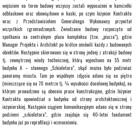
wejściem na teren budowy wszyscy zostali wyposażeni w kamizelki
odblaskowe oraz obowiązkowo w kaski, po czym Inżynier Kontraktu
wraz z Przedstawicielem Generalnego Wykonawcy przywitał
wszystkich zgromadzonych. Zwiedzanie budowy rozpoczęto od
spotkania na centralnym placu kompleksu (tzw. „piazza”), gdzie
Manager Projektu i Architekt po krótce omówili każdy z budowanych
obiektów. Następnie skierowano się w stronę jednej z atrakcji budowy
tj. zewnętrznej windy technicznej, którą wyjechano na 55 metr
budynku A – sławnego „Szkieletora”, skąd można było podziwiać
panoramę miasta. Tam po wspólnym zdjęciu udano się na piętro
(mieszczące się na 70 metrze tj. ¾ wysokości docelowej budynku), na
którym prowadzone są obecnie prace konstrukcyjne, gdzie Inżynier
Kontraktu opowiedział o budynku od strony architektonicznej i
inżynierskiej. Następnie ciągiem komunikacyjnym udano się w stronę
podziemi „szkieletora”, gdzie znajduje się 40-letni fundament
budynku już po reprofilacji i wzmocnieniu.