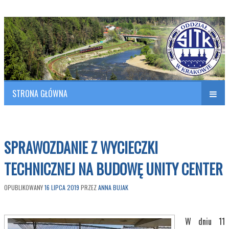
Polish Association of Engineers & Technicians of Transportation
SITK RP Oddział w KRAKOWIE
STRONA GŁÓWNA
Naw
w
SPRAWOZDANIE Z WYCIECZKI
TECHNICZNEJ NA BUDOWĘ UNITY CENTER
OPUBLIKOWANY
16 LIPCA 2019
PRZEZ
ANNA BUJAK
W dniu 11