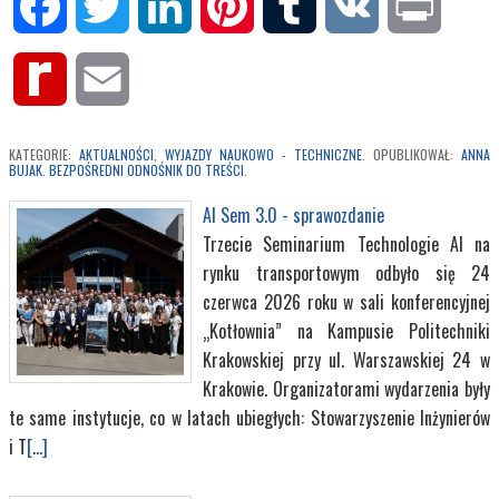
Facebook
Twitter
LinkedIn
Pinterest
Tumblr
VK
Print
Rediff
Email
MyPage
KATEGORIE:
AKTUALNOŚCI
,
WYJAZDY NAUKOWO - TECHNICZNE
. OPUBLIKOWAŁ:
ANNA
BUJAK
.
BEZPOŚREDNI ODNOŚNIK DO TREŚCI
.
AI Sem 3.0 - sprawozdanie
Trzecie Seminarium Technologie AI na
rynku transportowym odbyło się 24
czerwca 2026 roku w sali konferencyjnej
„Kotłownia” na Kampusie Politechniki
Krakowskiej przy ul. Warszawskiej 24 w
Krakowie. Organizatorami wydarzenia były
te same instytucje, co w latach ubiegłych: Stowarzyszenie Inżynierów
i T
[...]