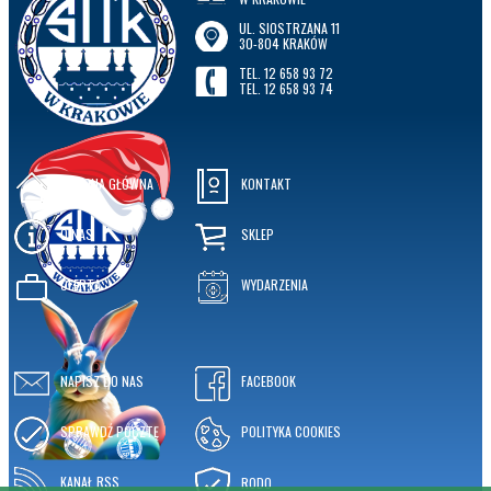
UL. SIOSTRZANA 11
30-804 KRAKÓW
TEL. 12 658 93 72
TEL. 12 658 93 74
STRONA GŁÓWNA
KONTAKT
O NAS
SKLEP
OFERTA
WYDARZENIA
NAPISZ DO NAS
FACEBOOK
SPRAWDŹ POCZTĘ
POLITYKA COOKIES
KANAŁ RSS
RODO