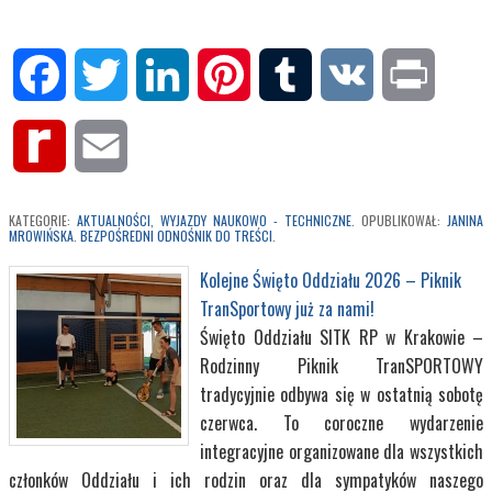
Facebook
Twitter
LinkedIn
Pinterest
Tumblr
VK
Print
Rediff
Email
MyPage
KATEGORIE:
AKTUALNOŚCI
,
WYJAZDY NAUKOWO - TECHNICZNE
. OPUBLIKOWAŁ:
JANINA
MROWIŃSKA
.
BEZPOŚREDNI ODNOŚNIK DO TREŚCI
.
Kolejne Święto Oddziału 2026 – Piknik
TranSportowy już za nami!
Święto Oddziału SITK RP w Krakowie –
Rodzinny Piknik TranSPORTOWY
tradycyjnie odbywa się w ostatnią sobotę
czerwca. To coroczne wydarzenie
integracyjne organizowane dla wszystkich
członków Oddziału i ich rodzin oraz dla sympatyków naszego