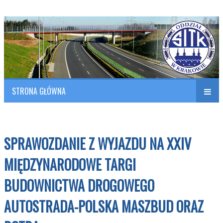
Polish Association of Engineers & Technicians of Transportation
SITK RP Oddział w KRAKOWIE
STRONA GŁÓWNA
Naw
w
SPRAWOZDANIE Z WYJAZDU NA XXIV
MIĘDZYNARODOWE TARGI
BUDOWNICTWA DROGOWEGO
AUTOSTRADA-POLSKA MASZBUD ORAZ