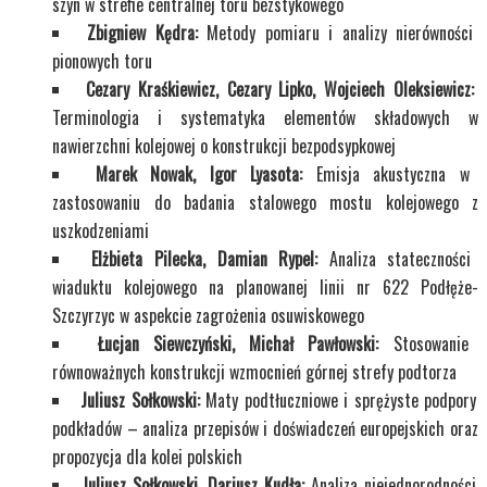
szyn w strefie centralnej toru bezstykowego
Zbigniew Kędra:
Metody pomiaru i analizy nierówności
pionowych toru
Cezary Kraśkiewicz, Cezary Lipko, Wojciech Oleksiewicz:
Terminologia i systematyka elementów składowych w
nawierzchni kolejowej o konstrukcji bezpodsypkowej
Marek Nowak, Igor Lyasota:
Emisja akustyczna w
zastosowaniu do badania stalowego mostu kolejowego z
uszkodzeniami
Elżbieta Pilecka,
Damian Rypel:
Analiza stateczności
wiaduktu kolejowego na planowanej linii nr 622 Podłęże-
Szczyrzyc w aspekcie zagrożenia osuwiskowego
Łucjan Siewczyński, Michał Pawłowski:
Stosowanie
równoważnych konstrukcji wzmocnień górnej strefy podtorza
Juliusz Sołkowski:
Maty podtłuczniowe i sprężyste podpory
podkładów – analiza przepisów i doświadczeń europejskich oraz
propozycja dla kolei polskich
Juliusz Sołkowski, Dariusz Kudła:
Analiza niejednorodności