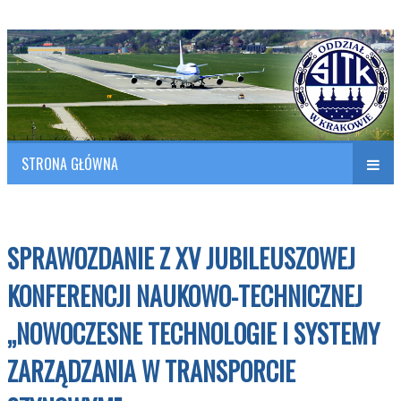
Polish Association of Engineers & Technicians of Transportation
SITK RP Oddział w KRAKOWIE
STRONA GŁÓWNA
Naw
w
SPRAWOZDANIE Z XV JUBILEUSZOWEJ
KONFERENCJI NAUKOWO-TECHNICZNEJ
„NOWOCZESNE TECHNOLOGIE I SYSTEMY
ZARZĄDZANIA W TRANSPORCIE