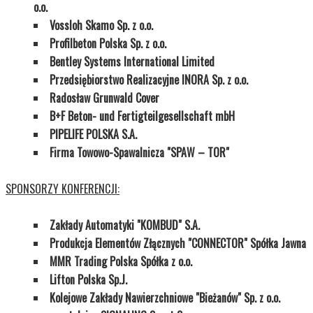
o.o.
Vossloh Skamo Sp. z o.o.
Profilbeton Polska Sp. z o.o.
Bentley Systems International Limited
Przedsiębiorstwo Realizacyjne INORA Sp. z o.o.
Radosław Grunwald Cover
B+F Beton- und Fertigteilgesellschaft mbH
PIPELIFE POLSKA S.A.
Firma Towowo-Spawalnicza "SPAW – TOR"
SPONSORZY KONFERENCJI:
Zakłady Automatyki "KOMBUD" S.A.
Produkcja Elementów Złącznych "CONNECTOR" Spółka Jawna
MMR Trading Polska Spółka z o.o.
Lifton Polska Sp.J.
Kolejowe Zakłady Nawierzchniowe "Bieżanów" Sp. z o.o.