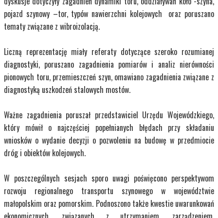
dyskusje dotyczyły zagadnień dynamiki toru, oddziaływań koło -szyna,
pojazd szynowy –tor, typów nawierzchni kolejowych oraz poruszano
tematy związane z wibroizolacją.
Liczną reprezentację miały referaty dotyczące szeroko rozumianej
diagnostyki, poruszano zagadnienia pomiarów i analiz nierówności
pionowych toru, przemieszczeń szyn, omawiano zagadnienia związane z
diagnostyką uszkodzeń stalowych mostów.
Ważne zagadnienia poruszał przedstawiciel Urzędu Wojewódzkiego,
który mówił o najczęściej popełnianych błędach przy składaniu
wniosków o wydanie decyzji o pozwoleniu na budowę w przedmiocie
dróg i obiektów kolejowych.
W poszczególnych sesjach sporo uwagi poświęcono perspektywom
rozwoju regionalnego transportu szynowego w województwie
małopolskim oraz pomorskim. Podnoszono także kwestie uwarunkowań
ekonomicznych, związanych z utrzymaniem, zarządzeniem,