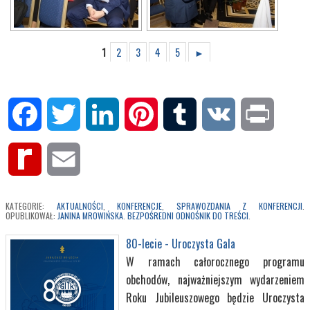
1
2
3
4
5
►
Facebook
Twitter
LinkedIn
Pinterest
Tumblr
VK
Print
Rediff
Email
MyPage
KATEGORIE:
AKTUALNOŚCI
,
KONFERENCJE
,
SPRAWOZDANIA Z KONFERENCJI
.
OPUBLIKOWAŁ:
JANINA MROWIŃSKA
.
BEZPOŚREDNI ODNOŚNIK DO TREŚCI
.
80-lecie - Uroczysta Gala
W ramach całorocznego programu
obchodów, najważniejszym wydarzeniem
Roku Jubileuszowego będzie Uroczysta