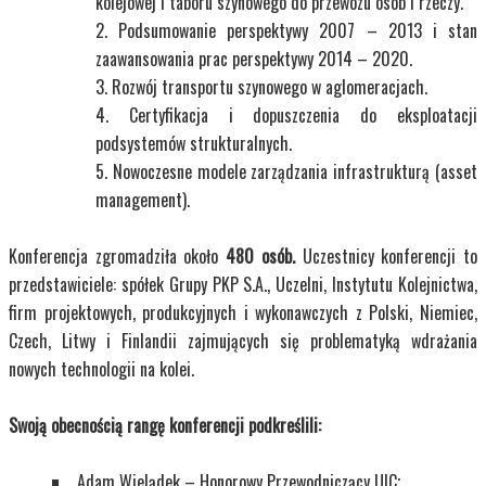
kolejowej i taboru szynowego do przewozu osób i rzeczy.
Podsumowanie perspektywy 2007 – 2013 i stan
zaawansowania prac perspektywy 2014 – 2020.
Rozwój transportu szynowego w aglomeracjach.
Certyfikacja i dopuszczenia do eksploatacji
podsystemów strukturalnych.
Nowoczesne modele zarządzania infrastrukturą (asset
management).
Konferencja zgromadziła około
480 osób.
Uczestnicy konferencji to
przedstawiciele: spółek Grupy PKP S.A., Uczelni, Instytutu Kolejnictwa,
firm projektowych, produkcyjnych i wykonawczych z Polski, Niemiec,
Czech, Litwy i Finlandii zajmujących się problematyką wdrażania
nowych technologii na kolei.
Swoją obecnością rangę konferencji podkreślili:
Adam Wielądek – Honorowy Przewodniczący UIC;