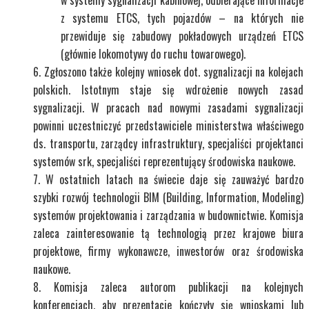
w systemy sygnalizacji kabinowej, odbierające informacje
z systemu ETCS, tych pojazdów – na których nie
przewiduje się zabudowy pokładowych urządzeń ETCS
(głównie lokomotywy do ruchu towarowego).
Zgłoszono także kolejny wniosek dot. sygnalizacji na kolejach
polskich. Istotnym staje się wdrożenie nowych zasad
sygnalizacji. W pracach nad nowymi zasadami sygnalizacji
powinni uczestniczyć przedstawiciele ministerstwa właściwego
ds. transportu, zarządcy infrastruktury, specjaliści projektanci
systemów srk, specjaliści reprezentujący środowiska naukowe.
W ostatnich latach na świecie daje się zauważyć bardzo
szybki rozwój technologii BIM (Building, Information, Modeling)
systemów projektowania i zarządzania w budownictwie. Komisja
zaleca zainteresowanie tą technologią przez krajowe biura
projektowe, firmy wykonawcze, inwestorów oraz środowiska
naukowe.
Komisja zaleca autorom publikacji na kolejnych
konferencjach, aby prezentacje kończyły się wnioskami lub