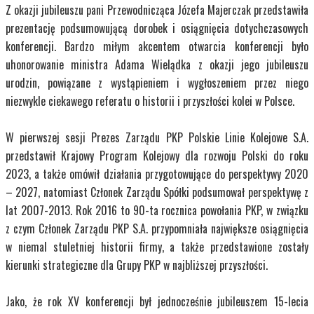
Z okazji jubileuszu pani Przewodnicząca Józefa Majerczak przedstawiła
prezentację podsumowującą dorobek i osiągnięcia dotychczasowych
konferencji. Bardzo miłym akcentem otwarcia konferencji było
uhonorowanie ministra Adama Wielądka z okazji jego jubileuszu
urodzin, powiązane z wystąpieniem i wygłoszeniem przez niego
niezwykle ciekawego referatu o historii i przyszłości kolei w Polsce.
W pierwszej sesji Prezes Zarządu PKP Polskie Linie Kolejowe S.A.
przedstawił Krajowy Program Kolejowy dla rozwoju Polski do roku
2023, a także omówił działania przygotowujące do perspektywy 2020
– 2027, natomiast Członek Zarządu Spółki podsumował perspektywę z
lat 2007-2013. Rok 2016 to 90-ta rocznica powołania PKP, w związku
z czym Członek Zarządu PKP S.A. przypomniała największe osiągnięcia
w niemal stuletniej historii firmy, a także przedstawione zostały
kierunki strategiczne dla Grupy PKP w najbliższej przyszłości.
Jako, że rok XV konferencji był jednocześnie jubileuszem 15-lecia