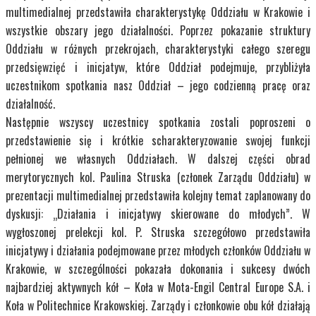
multimedialnej przedstawiła charakterystykę Oddziału w Krakowie i
wszystkie obszary jego działalności. Poprzez pokazanie struktury
Oddziału w różnych przekrojach, charakterystyki całego szeregu
przedsięwzięć i inicjatyw, które Oddział podejmuje, przybliżyła
uczestnikom spotkania nasz Oddział – jego codzienną pracę oraz
działalność.
Następnie wszyscy uczestnicy spotkania zostali poproszeni o
przedstawienie się i krótkie scharakteryzowanie swojej funkcji
pełnionej we własnych Oddziałach. W dalszej części obrad
merytorycznych kol. Paulina Struska (członek Zarządu Oddziału) w
prezentacji multimedialnej przedstawiła kolejny temat zaplanowany do
dyskusji: „Działania i inicjatywy skierowane do młodych”. W
wygłoszonej prelekcji kol. P. Struska szczegółowo przedstawiła
inicjatywy i działania podejmowane przez młodych członków Oddziału w
Krakowie, w szczególności pokazała dokonania i sukcesy dwóch
najbardziej aktywnych kół – Koła w Mota-Engil Central Europe S.A. i
Koła w Politechnice Krakowskiej. Zarządy i członkowie obu kół działają