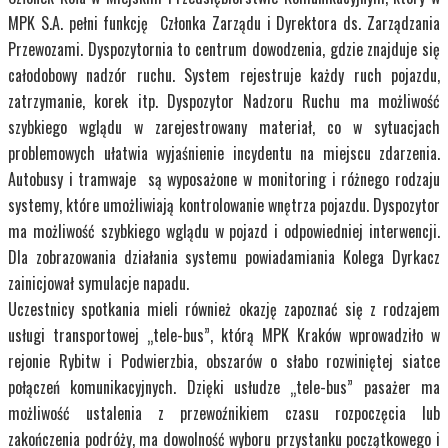
MPK S.A. pełni funkcję Członka Zarządu i Dyrektora ds. Zarządzania
Przewozami. Dyspozytornia to centrum dowodzenia, gdzie znajduje się
całodobowy nadzór ruchu. System rejestruje każdy ruch pojazdu,
zatrzymanie, korek itp. Dyspozytor Nadzoru Ruchu ma możliwość
szybkiego wglądu w zarejestrowany materiał, co w sytuacjach
problemowych ułatwia wyjaśnienie incydentu na miejscu zdarzenia.
Autobusy i tramwaje są wyposażone w monitoring i różnego rodzaju
systemy, które umożliwiają kontrolowanie wnętrza pojazdu. Dyspozytor
ma możliwość szybkiego wglądu w pojazd i odpowiedniej interwencji.
Dla zobrazowania działania systemu powiadamiania Kolega Dyrkacz
zainicjował symulacje napadu.
Uczestnicy spotkania mieli również okazję zapoznać się z rodzajem
usługi transportowej „tele-bus”, którą MPK Kraków wprowadziło w
rejonie Rybitw i Podwierzbia, obszarów o słabo rozwiniętej siatce
połączeń komunikacyjnych. Dzięki usłudze „tele-bus” pasażer ma
możliwość ustalenia z przewoźnikiem czasu rozpoczęcia lub
zakończenia podróży, ma dowolność wyboru przystanku początkowego i