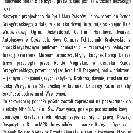
Planowane oddanie do użytku przewidziane jest na wrzesień bieżącego
roku.
Następnie przejechano do Pętli Mały Płaszów i z powrotem do Ronda
Grzegórzeckiego, a dalej w kierunku Nowej Huty, mijając kolejno Halę
Widowiskową, Ogród Doświadczeń, Centrum Handlowe, Dworzec
Autobusowy w Czyżynach, Nowy Campus Politechniki Krakowskiej z
charakterystycznym punktem odniesienia – tramwajem pełniącym
funkcję kawiarenki, Muzeum Lotnictwa, Młyny i budynek Policji. Dalsza
trasa przebiegła przez Rondo Mogilskie, w kierunku Ronda
Grzegórzeckiego, potem przejazd koło Hali Targowej, pod wiaduktem
– jednym z najcenniejszych zabytków Krakowa, dawniej mostem nad
rzeką Wisłą, ulicą Starowiślną w kierunku Dzielnicy Kazimierz aby
zakończyć podróż na ul. Wawrzyńca.
Po zakończonej podróży goście zostali zaproszeni na poczęstunek do
siedziby MPK S.A. na ul. Św. Wawrzyńca, gdzie po poczęstunku kawą i
domowym ciastem mieli okazję zapoznać się z pracą Głównej
Dyspozytorni Ruchu MPK. Uczestników oprowadzał Grzegorz Dyrkacz –
Członek Koła w Miejskim Przedsiębiorstwie Komunikacyjnym, który w