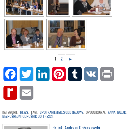
1
2
►
Facebook
Twitter
LinkedIn
Pinterest
Tumblr
VK
Print
Rediff
Email
MyPage
KATEGORIE:
NEWS
. TAGI:
SPOTKANIEMIEDZYODDZIALOWE
. OPUBLIKOWAŁ:
ANNA BUJAK
.
BEZPOŚREDNI ODNOŚNIK DO TREŚCI
.
dr inż. Andrzej Gołaszewski