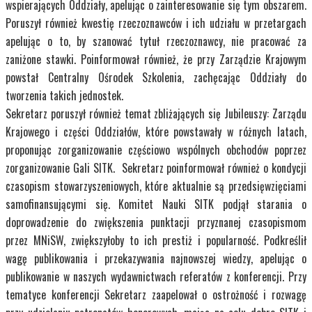
wspierających Oddziały, apelując o zainteresowanie się tym obszarem.
Poruszył również kwestię rzeczoznawców i ich udziału w przetargach
apelując o to, by szanować tytuł rzeczoznawcy, nie pracować za
zaniżone stawki. Poinformował również, że przy Zarządzie Krajowym
powstał Centralny Ośrodek Szkolenia, zachęcając Oddziały do
tworzenia takich jednostek.
Sekretarz poruszył również temat zbliżających się Jubileuszy: Zarządu
Krajowego i części Oddziałów, które powstawały w różnych latach,
proponując zorganizowanie częściowo wspólnych obchodów poprzez
zorganizowanie Gali SITK. Sekretarz poinformował również o kondycji
czasopism stowarzyszeniowych, które aktualnie są przedsięwzięciami
samofinansującymi się. Komitet Nauki SITK podjął starania o
doprowadzenie do zwiększenia punktacji przyznanej czasopismom
przez MNiSW, zwiększyłoby to ich prestiż i popularność. Podkreślił
wagę publikowania i przekazywania najnowszej wiedzy, apelując o
publikowanie w naszych wydawnictwach referatów z konferencji. Przy
tematyce konferencji Sekretarz zaapelował o ostrożność i rozwagę