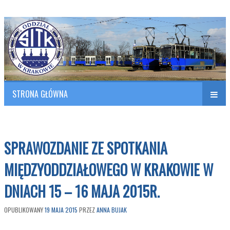
Polish Association of Engineers & Technicians of Transportation
SITK RP Oddział w KRAKOWIE
STRONA GŁÓWNA
Naw
w
SPRAWOZDANIE ZE SPOTKANIA
MIĘDZYODDZIAŁOWEGO W KRAKOWIE W
DNIACH 15 – 16 MAJA 2015R.
OPUBLIKOWANY
19 MAJA 2015
PRZEZ
ANNA BUJAK