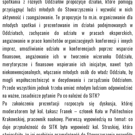
spotkania z różnych Oddziałów propozycje działań, które pomogą
przyciągnąć ludzi młodych do Stowarzyszenia i wyzwolić w nich
aktywność i zaangażowanie. Te propozycje to m.in. organizowanie dla
młodych spotkań i prezentowanie im działań podejmowanych w
Oddziałach, zachęcanie do udziału w pracach eksperckich,
angażowanie w prace komitetów organizacyjnych konferencji i innych
imprez, umożliwianie udziału w konferencjach poprzez wsparcie
finansowe, angażowanie ich w tworzenie wizerunku Oddziału,
merytoryczne i finansowe wspieranie ich inicjatyw, nawet tych
niekonwencjonalnych, włączanie młodych osób do władz Oddziału, by
mogli współuczestniczyć w decydowaniu i zarządzaniu Oddziałem.
Przede wszystkim jednak trzeba umieć młodym ludziom odpowiedzieć
na ważne, zasadnicze pytanie: Po co należeć do SITK?
Po zakończeniu prezentacji rozpoczęła się dyskusja, której
moderatorem był kol. Łukasz Franek – członek Koła w Politechnice
Krakowskiej, pracownik naukowy. Pierwszą wypowiedzią na temat: co
daje przynależność do SITK była wypowiedź kol. Struskiej, która
stwierdziła, że jej osobiście przynależność do Stowarzyszenia pozwoliła