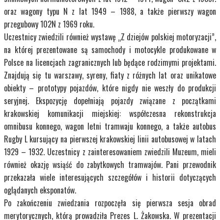
oraz wagony typu N z lat 1949 – 1988, a także pierwszy wagon
przegubowy 102N z 1969 roku.
Uczestnicy zwiedzili również wystawę „Z dziejów polskiej motoryzacji”,
na której prezentowane są samochody i motocykle produkowane w
Polsce na licencjach zagranicznych lub będące rodzimymi projektami.
Znajdują się tu warszawy, syreny, fiaty z różnych lat oraz unikatowe
obiekty – prototypy pojazdów, które nigdy nie weszły do produkcji
seryjnej. Ekspozycję dopełniają pojazdy związane z początkami
krakowskiej komunikacji miejskiej: współczesna rekonstrukcja
omnibusu konnego, wagon letni tramwaju konnego, a także autobus
Rugby L kursujący na pierwszej krakowskiej linii autobusowej w latach
1929 – 1932. Uczestnicy z zainteresowaniem zwiedzili Muzeum, mieli
również okazję wsiąść do zabytkowych tramwajów. Pani przewodnik
przekazała wiele interesujących szczegółów i historii dotyczących
oglądanych eksponatów.
Po zakończeniu zwiedzania rozpoczęła się pierwsza sesja obrad
merytorycznych, którą prowadziła Prezes L. Żakowska. W prezentacji