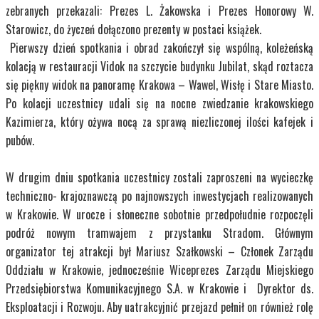
zebranych przekazali: Prezes L. Żakowska i Prezes Honorowy W.
Starowicz, do życzeń dołączono prezenty w postaci książek.
Pierwszy dzień spotkania i obrad zakończył się wspólną, koleżeńską
kolacją w restauracji Vidok na szczycie budynku Jubilat, skąd roztacza
się piękny widok na panoramę Krakowa – Wawel, Wisłę i Stare Miasto.
Po kolacji uczestnicy udali się na nocne zwiedzanie krakowskiego
Kazimierza, który ożywa nocą za sprawą niezliczonej ilości kafejek i
pubów.
W drugim dniu spotkania uczestnicy zostali zaproszeni na wycieczkę
techniczno- krajoznawczą po najnowszych inwestycjach realizowanych
w Krakowie. W urocze i słoneczne sobotnie przedpołudnie rozpoczęli
podróż nowym tramwajem z przystanku Stradom. Głównym
organizator tej atrakcji był Mariusz Szałkowski – Członek Zarządu
Oddziału w Krakowie, jednocześnie Wiceprezes Zarządu Miejskiego
Przedsiębiorstwa Komunikacyjnego S.A. w Krakowie i Dyrektor ds.
Eksploatacji i Rozwoju. Aby uatrakcyjnić przejazd pełnił on również rolę