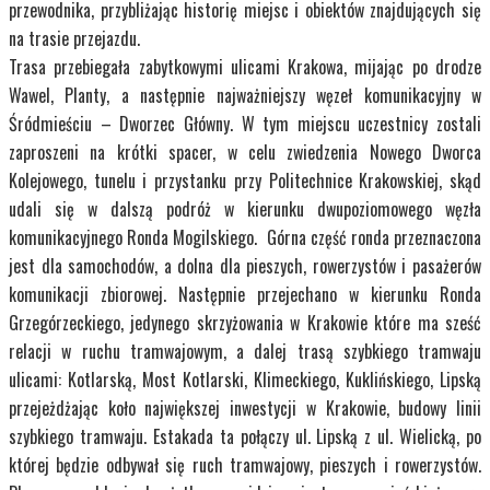
przewodnika, przybliżając historię miejsc i obiektów znajdujących się
na trasie przejazdu.
Trasa przebiegała zabytkowymi ulicami Krakowa, mijając po drodze
Wawel, Planty, a następnie najważniejszy węzeł komunikacyjny w
Śródmieściu – Dworzec Główny. W tym miejscu uczestnicy zostali
zaproszeni na krótki spacer, w celu zwiedzenia Nowego Dworca
Kolejowego, tunelu i przystanku przy Politechnice Krakowskiej, skąd
udali się w dalszą podróż w kierunku dwupoziomowego węzła
komunikacyjnego Ronda Mogilskiego. Górna część ronda przeznaczona
jest dla samochodów, a dolna dla pieszych, rowerzystów i pasażerów
komunikacji zbiorowej. Następnie przejechano w kierunku Ronda
Grzegórzeckiego, jedynego skrzyżowania w Krakowie które ma sześć
relacji w ruchu tramwajowym, a dalej trasą szybkiego tramwaju
ulicami: Kotlarską, Most Kotlarski, Klimeckiego, Kuklińskiego, Lipską
przejeżdżając koło największej inwestycji w Krakowie, budowy linii
szybkiego tramwaju. Estakada ta połączy ul. Lipską z ul. Wielicką, po
której będzie odbywał się ruch tramwajowy, pieszych i rowerzystów.