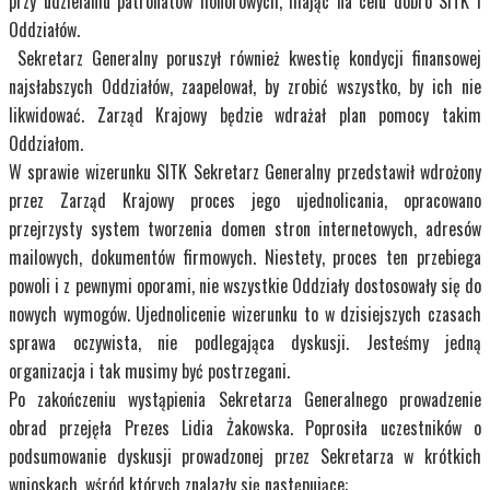
przy udzielaniu patronatów honorowych, mając na celu dobro SITK i
Oddziałów.
Sekretarz Generalny poruszył również kwestię kondycji finansowej
najsłabszych Oddziałów, zaapelował, by zrobić wszystko, by ich nie
likwidować. Zarząd Krajowy będzie wdrażał plan pomocy takim
Oddziałom.
W sprawie wizerunku SITK Sekretarz Generalny przedstawił wdrożony
przez Zarząd Krajowy proces jego ujednolicania, opracowano
przejrzysty system tworzenia domen stron internetowych, adresów
mailowych, dokumentów firmowych. Niestety, proces ten przebiega
powoli i z pewnymi oporami, nie wszystkie Oddziały dostosowały się do
nowych wymogów. Ujednolicenie wizerunku to w dzisiejszych czasach
sprawa oczywista, nie podlegająca dyskusji. Jesteśmy jedną
organizacja i tak musimy być postrzegani.
Po zakończeniu wystąpienia Sekretarza Generalnego prowadzenie
obrad przejęła Prezes Lidia Żakowska. Poprosiła uczestników o
podsumowanie dyskusji prowadzonej przez Sekretarza w krótkich
wnioskach, wśród których znalazły się następujące: