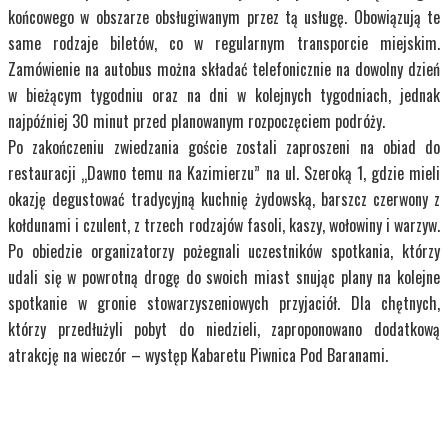
końcowego w obszarze obsługiwanym przez tą usługę. Obowiązują te
same rodzaje biletów, co w regularnym transporcie miejskim.
Zamówienie na autobus można składać telefonicznie na dowolny dzień
w bieżącym tygodniu oraz na dni w kolejnych tygodniach, jednak
najpóźniej 30 minut przed planowanym rozpoczęciem podróży.
Po zakończeniu zwiedzania goście zostali zaproszeni na obiad do
restauracji „Dawno temu na Kazimierzu” na ul. Szeroką 1, gdzie mieli
okazję degustować tradycyjną kuchnię żydowską, barszcz czerwony z
kołdunami i czulent, z trzech rodzajów fasoli, kaszy, wołowiny i warzyw.
Po obiedzie organizatorzy pożegnali uczestników spotkania, którzy
udali się w powrotną drogę do swoich miast snując plany na kolejne
spotkanie w gronie stowarzyszeniowych przyjaciół. Dla chętnych,
którzy przedłużyli pobyt do niedzieli, zaproponowano dodatkową
atrakcję na wieczór – występ Kabaretu Piwnica Pod Baranami.