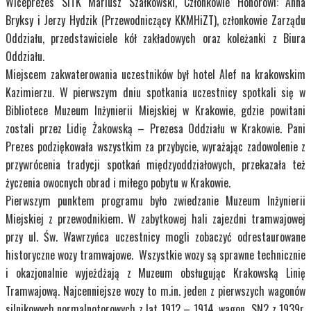
Wiceprezes SITK Mariusz Szałkowski, Członkowie Honorowi: Anna
Bryksy i Jerzy Hydzik (Przewodniczący KKMHiZT), członkowie Zarządu
Oddziału, przedstawiciele kół zakładowych oraz koleżanki z Biura
Oddziału.
Miejscem zakwaterowania uczestników był hotel Alef na krakowskim
Kazimierzu. W pierwszym dniu spotkania uczestnicy spotkali się w
Bibliotece Muzeum Inżynierii Miejskiej w Krakowie, gdzie powitani
zostali przez Lidię Żakowską – Prezesa Oddziału w Krakowie. Pani
Prezes podziękowała wszystkim za przybycie, wyrażając zadowolenie z
przywrócenia tradycji spotkań międzyoddziałowych, przekazała też
życzenia owocnych obrad i miłego pobytu w Krakowie.
Pierwszym punktem programu było zwiedzanie Muzeum Inżynierii
Miejskiej z przewodnikiem. W zabytkowej hali zajezdni tramwajowej
przy ul. Św. Wawrzyńca uczestnicy mogli zobaczyć odrestaurowane
historyczne wozy tramwajowe. Wszystkie wozy są sprawne technicznie
i okazjonalnie wyjeżdżają z Muzeum obsługując Krakowską Linię
Tramwajową. Najcenniejsze wozy to m.in. jeden z pierwszych wagonów
silnikowych normalnotorowych z lat 1912 – 1914, wagon SN2 z 1939r.