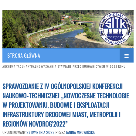
Polish Association of Engineers & Technicians of Transportation
SITK RP Oddział w KRAKOWIE
STRONA GŁÓWNA
ARCHIWA TAGU:
AKTUALNE WYZWANIA STAWIANE PRZED BUDOWNICTWEM W 2022 ROKU
SPRAWOZDANIE Z IV OGÓLNOPOLSKIEJ KONFERENCJI
NAUKOWO-TECHNICZNEJ „NOWOCZESNE TECHNOLOGIE
W PROJEKTOWANIU, BUDOWIE I EKSPLOATACJI
INFRASTRUKTURY DROGOWEJ MIAST, METROPOLII I
REGIONÓW NOVDROG’2022”
OPUBLIKOWANY
28 KWIETNIA 2022
PRZEZ
JANINA MROWIŃSKA