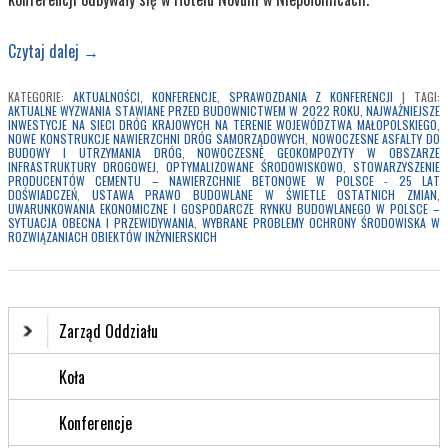
Czytaj dalej
→
KATEGORIE:
AKTUALNOŚCI
,
KONFERENCJE
,
SPRAWOZDANIA Z KONFERENCJI
|
TAGI:
AKTUALNE WYZWANIA STAWIANE PRZED BUDOWNICTWEM W 2022 ROKU
,
NAJWAŻNIEJSZE
INWESTYCJE NA SIECI DRÓG KRAJOWYCH NA TERENIE WOJEWÓDZTWA MAŁOPOLSKIEGO
,
NOWE KONSTRUKCJE NAWIERZCHNI DRÓG SAMORZĄDOWYCH
,
NOWOCZESNE ASFALTY DO
BUDOWY I UTRZYMANIA DRÓG
,
NOWOCZESNE GEOKOMPOZYTY W OBSZARZE
INFRASTRUKTURY DROGOWEJ
,
OPTYMALIZOWANE ŚRODOWISKOWO
,
STOWARZYSZENIE
PRODUCENTÓW CEMENTU – NAWIERZCHNIE BETONOWE W POLSCE - 25 LAT
DOŚWIADCZEŃ
,
USTAWA PRAWO BUDOWLANE W ŚWIETLE OSTATNICH ZMIAN
,
UWARUNKOWANIA EKONOMICZNE I GOSPODARCZE RYNKU BUDOWLANEGO W POLSCE –
SYTUACJA OBECNA I PRZEWIDYWANIA
,
WYBRANE PROBLEMY OCHRONY ŚRODOWISKA W
ROZWIĄZANIACH OBIEKTÓW INŻYNIERSKICH
Zarząd Oddziału
Koła
Konferencje