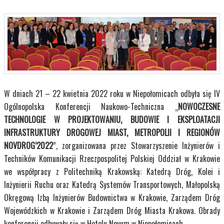
W dniach 21 – 22 kwietnia 2022 roku w Niepołomicach odbyła się IV
Ogólnopolska Konferencji Naukowo-Techniczna „
NOWOCZESNE
TECHNOLOGIE W PROJEKTOWANIU, BUDOWIE I EKSPLOATACJI
INFRASTRUKTURY DROGOWEJ MIAST, METROPOLII I REGIONÓW
NOVDROG’2022
”, zorganizowana przez Stowarzyszenie Inżynierów i
Techników Komunikacji Rzeczpospolitej Polskiej Oddział w Krakowie
we współpracy z Politechniką Krakowską: Katedrą Dróg, Kolei i
Inżynierii Ruchu oraz Katedrą Systemów Transportowych, Małopolską
Okręgową Izbą Inżynierów Budownictwa w Krakowie, Zarządem Dróg
Wojewódzkich w Krakowie i Zarządem Dróg Miasta Krakowa. Obrady
konferencji odbywały się w Hotelu Novum w Niepołomicach.