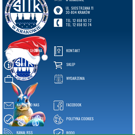
UL. SIOSTRZANA 11
30-804 KRAKÓW
TEL. 12 658 93 72
TEL. 12 658 93 74
STRONA GŁÓWNA
KONTAKT
O NAS
SKLEP
OFERTA
WYDARZENIA
NAPISZ DO NAS
FACEBOOK
SPRAWDŹ POCZTĘ
POLITYKA COOKIES
KANAŁ RSS
RODO