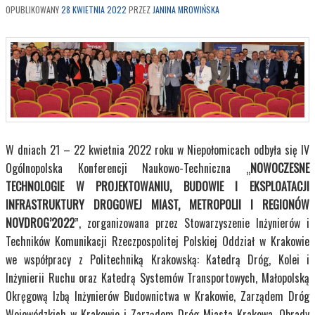
OPUBLIKOWANY
28 KWIETNIA 2022
PRZEZ
JANINA MROWIŃSKA
W dniach 21 – 22 kwietnia 2022 roku w Niepołomicach odbyła się IV
Ogólnopolska Konferencji Naukowo-Techniczna „
NOWOCZESNE
TECHNOLOGIE W PROJEKTOWANIU, BUDOWIE I EKSPLOATACJI
INFRASTRUKTURY DROGOWEJ MIAST, METROPOLII I REGIONÓW
NOVDROG’2022
”, zorganizowana przez Stowarzyszenie Inżynierów i
Techników Komunikacji Rzeczpospolitej Polskiej Oddział w Krakowie
we współpracy z Politechniką Krakowską: Katedrą Dróg, Kolei i
Inżynierii Ruchu oraz Katedrą Systemów Transportowych, Małopolską
Okręgową Izbą Inżynierów Budownictwa w Krakowie, Zarządem Dróg
Wojewódzkich w Krakowie i Zarządem Dróg Miasta Krakowa. Obrady