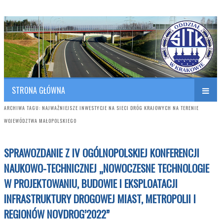
Polish Association of Engineers & Technicians of Transportation
SITK RP Oddział w KRAKOWIE
STRONA GŁÓWNA
ARCHIWA TAGU:
NAJWAŻNIEJSZE INWESTYCJE NA SIECI DRÓG KRAJOWYCH NA TERENIE
WOJEWÓDZTWA MAŁOPOLSKIEGO
SPRAWOZDANIE Z IV OGÓLNOPOLSKIEJ KONFERENCJI
NAUKOWO-TECHNICZNEJ „NOWOCZESNE TECHNOLOGIE
W PROJEKTOWANIU, BUDOWIE I EKSPLOATACJI
INFRASTRUKTURY DROGOWEJ MIAST, METROPOLII I
REGIONÓW NOVDROG’2022”