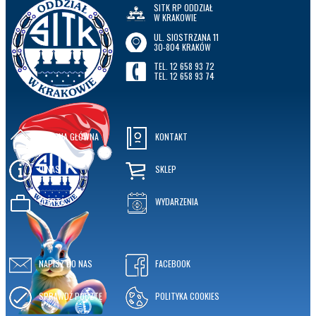
SITK RP ODDZIAŁ
W KRAKOWIE
UL. SIOSTRZANA 11
30-804 KRAKÓW
TEL. 12 658 93 72
TEL. 12 658 93 74
STRONA GŁÓWNA
KONTAKT
O NAS
SKLEP
OFERTA
WYDARZENIA
NAPISZ DO NAS
FACEBOOK
SPRAWDŹ POCZTĘ
POLITYKA COOKIES