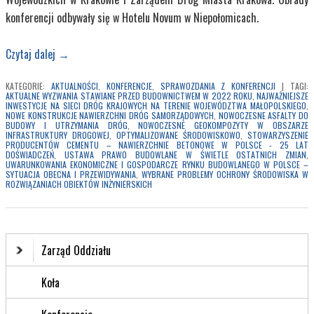
konferencji odbywały się w Hotelu Novum w Niepołomicach.
Czytaj dalej
→
KATEGORIE:
AKTUALNOŚCI
,
KONFERENCJE
,
SPRAWOZDANIA Z KONFERENCJI
|
TAGI:
AKTUALNE WYZWANIA STAWIANE PRZED BUDOWNICTWEM W 2022 ROKU
,
NAJWAŻNIEJSZE
INWESTYCJE NA SIECI DRÓG KRAJOWYCH NA TERENIE WOJEWÓDZTWA MAŁOPOLSKIEGO
,
NOWE KONSTRUKCJE NAWIERZCHNI DRÓG SAMORZĄDOWYCH
,
NOWOCZESNE ASFALTY DO
BUDOWY I UTRZYMANIA DRÓG
,
NOWOCZESNE GEOKOMPOZYTY W OBSZARZE
INFRASTRUKTURY DROGOWEJ
,
OPTYMALIZOWANE ŚRODOWISKOWO
,
STOWARZYSZENIE
PRODUCENTÓW CEMENTU – NAWIERZCHNIE BETONOWE W POLSCE - 25 LAT
DOŚWIADCZEŃ
,
USTAWA PRAWO BUDOWLANE W ŚWIETLE OSTATNICH ZMIAN
,
UWARUNKOWANIA EKONOMICZNE I GOSPODARCZE RYNKU BUDOWLANEGO W POLSCE –
SYTUACJA OBECNA I PRZEWIDYWANIA
,
WYBRANE PROBLEMY OCHRONY ŚRODOWISKA W
ROZWIĄZANIACH OBIEKTÓW INŻYNIERSKICH
Zarząd Oddziału
Koła