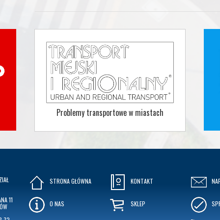
Problemy transportowe w miastach
ZIAŁ
STRONA GŁÓWNA
KONTAKT
NA
NA 11
O NAS
SKLEP
SP
KÓW
3 72