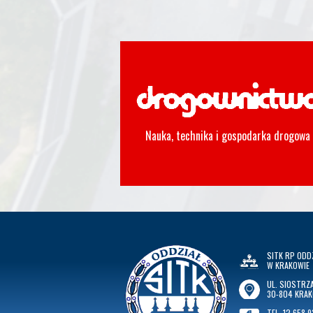
Nauka, technika i gospodarka drogowa
SITK RP ODD
W KRAKOWIE
UL. SIOSTRZA
30-804 KRA
TEL. 12 658 9