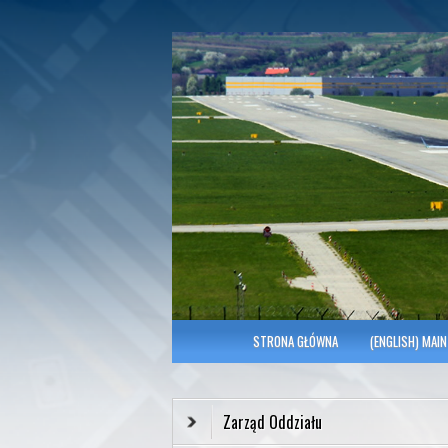
Polish Association of Engineers & Tec
SITK RP Oddział 
MENU GŁÓWNE
STRONA GŁÓWNA
(ENGLISH) MAIN
Zarząd Oddziału