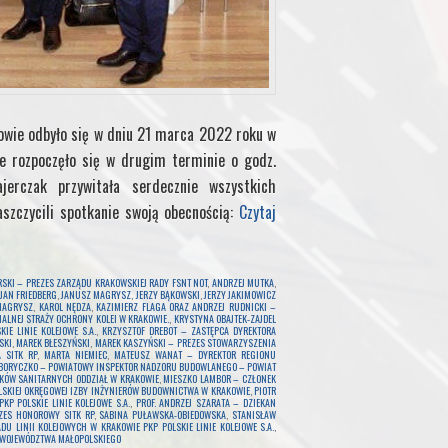
owie odbyło się w dniu 21 marca 2022 roku w
ie rozpoczęło się w drugim terminie o godz.
erczak przywitała serdecznie wszystkich
aszczycili spotkanie swoją obecnością:
Czytaj
SKI – PREZES ZARZĄDU KRAKOWSKIEJ RADY FSNT NOT
,
ANDRZEJ MUTKA
,
JAN FRIEDBERG
,
JANUSZ MAGRYSZ
,
JERZY BĄKOWSKI
,
JERZY JAKIMOWICZ
 MAGRYSZ
,
KAROL NĘDZA
,
KAZIMIERZ FLAGA ORAZ ANDRZEJ RUDNICKI –
LNEJ STRAŻY OCHRONY KOLEI W KRAKOWIE.
,
KRYSTYNA OBAJTEK-ZAJDEL
E LINIE KOLEJOWE S.A.
,
KRZYSZTOF DREBOT – ZASTĘPCA DYREKTORA
SKI
,
MAREK BŁESZYŃSKI
,
MAREK KASZYŃSKI – PREZES STOWARZYSZENIA
 SITK RP
,
MARTA NIEMIEC
,
MATEUSZ WANAT – DYREKTOR REGIONU
BORYCZKO – POWIATOWY INSPEKTOR NADZORU BUDOWLANEGO – POWIAT
IKÓW SANITARNYCH ODDZIAŁ W KRAKOWIE
,
MIESZKO LAMBOR – CZŁONEK
SKIEJ OKRĘGOWEJ IZBY INŻYNIERÓW BUDOWNICTWA W KRAKOWIE
,
PIOTR
P POLSKIE LINIE KOLEJOWE S.A.
,
PROF. ANDRZEJ SZARATA – DZIEKAN
ZES HONOROWY SITK RP
,
SABINA PUŁAWSKA-OBIEDOWSKA
,
STANISŁAW
U LINII KOLEJOWYCH W KRAKOWIE PKP POLSKIE LINIE KOLEJOWE S.A.
,
 WOJEWÓDZTWA MAŁOPOLSKIEGO