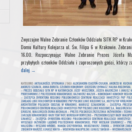
Zwyczajne Walne Zebranie Członków Oddziału SITK RP w Krak
Domu Kultury Kolejarza ul. Św. Filipa 6 w Krakowie. Zebran
16.00. Rozpoczynając Walne Zebranie Prezes Józefa Maj
przybyłych członków Oddziału i zaproszonych gości
,
którzy z
dalej
→
KATEGORIE:
AKTUALNOŚCI
,
SPOTKANIA
|
TAGI:
ALEKSANDRA CIASTOŃ-CIULKIN
,
ANDRZEJ M. KUCHAR
ANDRZEJ SZARATA
,
ANNA BORUTA
,
CZŁONEK HONOROWY
,
GRZEGORZ DYRKACZ
,
HALINA ROGOWSKA
,
– PREZES ODDZIAŁU SITK RP W KATOWICACH
,
JÓZEF WIECZOREK.
,
JÓZEFA MAJERCZAK I JANUSZ
PROFESOROWIE Z POLITECHNIKI KRAKOWSKIEJ
,
KAZIMIERZ MAZUR – KOMENDANT KOMENDY REGIONA
– ZASTĘPCA DYREKTORA REGIONU POŁUDNIOWEGO CENTRUM REALIZACJI INWESTYCJI PKP POLSKI
ZAKŁADU LINII KOLEJOWYCH W KRAKOWIE PKP POLSKIE LINIE KOLEJOWE S.A.
,
KRZYSZTOF KRÓLIKOW
ARCHITEKTÓW POLSKICH ODDZIAŁ W KRAKOWIE
,
MARIUSZ SZAŁKOWSKI – ZASTĘPCA PREZESA
POŁUDNIOWEGO CENTRUM REALIZACJI INWESTYCJI PKP POLSKIE LINIE KOLEJOWE S.A.
,
MAŁGORZATA 
GRODZKI
,
MAŁGORZATA DUMA-MICHALIK – PREZES POLSKIEGO ZRZESZENIA INŻYNIERÓW I TECHN
ZARZĄDU KRAKOWSKIEJ RADY FSNT NOT
,
MIROSŁAW BORYCZKO – PRZEWODNICZĄCY RADY MAŁOPOL
GRAWICZ – ZASTĘPCA DYREKTORA REGIONU POŁUDNIOWEGO CENTRUM REALIZACJI INWESTYCJI PK
WYDZIAŁU INŻYNIERII LĄDOWEJ POLITECHNIKI KRAKOWSKIEJ
,
PROF. WIESŁAW STAROWICZ – PRE
WALIGÓRA I RYSZARD WRÓBEL
,
WANDA GRZYBOWSKA
,
WŁODZIMIERZ ZEMBOL – DYREKTOR ZAKŁAD
ZBIGNIEW MARZEC
,
ŁUKASZ KMITA – WOJEWODA MAŁOPOLSKI
,
ŁUKASZ SMÓŁKA – WICEMARSZAŁEK