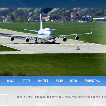
hnicians of Transportation
w KRAKOWIE
O NAS
OFERTA
KONTAKT
SKLEP
RODO
WYDARZENIA
ARCHIWA TAGU:
MAŁGORZATA BORYCZKO – POWIATOWY INSPEKTOR NADZORU BU