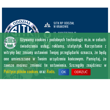
SITK RP ODDZIAŁ
W KRAKOWIE
UL. SIOSTRZANA 11
30-804 KRAKÓW
Używamy cookies i podobnych technologii m.in. w celach:
TEL. 12 658 93 72
świadczenia usług, reklamy, statystyk. Korzystanie z
TEL. 12 658 93 74
witryny bez zmiany ustawień Twojej przeglądarki oznacza, że będą
one umieszczane w Twoim urządzeniu końcowym. Pamiętaj, że
zawsze możesz zmienić te ustawienia. Szczegóły znajdziesz w
STRONA GŁÓWNA
KONTAKT
Polityce plików cookies
oraz
Rodo
.
OK
ODRZUĆ
O NAS
SKLEP
OFERTA
WYDARZENIA