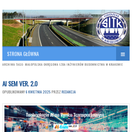
Polish Association of Engineers & Technicians of Transportation
SITK RP Oddział w KRAKOWIE
STRONA GŁÓWNA
ARCHIWA TAGU:
MAŁOPOLSKA OKRĘGOWA IZBA INŻYNIERÓW BUDOWNICTWA W KRAKOWIE
AI SEM VER. 2.0
OPUBLIKOWANY
6 KWIETNIA 2025
PRZEZ
REDAKCJA