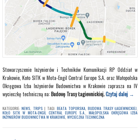
Stowarzyszenie Inżynierów i Techników Komunikacji RP Oddział w
Krakowie, Koło SITK w Mota-Engil Central Europe S.A. oraz Małopolska
Okręgowa Izba Inżynierów Budownictwa w Krakowie zaprasza na IV
wycieczkę techniczną na:
Budowę Trasy Łagiewnickiej.
Czytaj dalej
→
KATEGORIE:
NEWS
,
TRIPS
|
TAGI:
BEATA TOPORSKA
,
BUDOWA TRASY ŁAGIEWNICKIEJ
,
KOŁO SITK W MOTA-ENGIL CENTRAL EUROPE S.A.
,
MAŁOPOLSKA OKRĘGOWA IZBA
INŻYNIERÓW BUDOWNICTWA W KRAKOWIE
,
WYCIECZKA TECHNICZNA