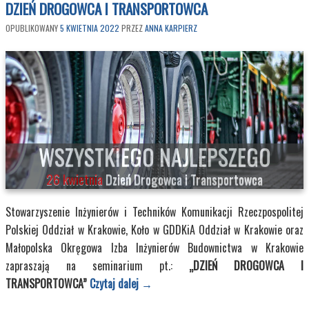
DZIEŃ DROGOWCA I TRANSPORTOWCA
OPUBLIKOWANY
5 KWIETNIA 2022
PRZEZ
ANNA KARPIERZ
WSZYSTKIEGO NAJLEPSZEGO
26 kwietnia
Dzień Drogowca i Transportowca
Stowarzyszenie Inżynierów i Techników Komunikacji Rzeczpospolitej
Polskiej
Oddział w Krakowie, Koło w GDDKiA Oddział w Krakowie oraz
Małopolska Okręgowa Izba Inżynierów Budownictwa w Krakowie
zapraszają na seminarium pt.:
„DZIEŃ DROGOWCA I
TRANSPORTOWCA”
Czytaj dalej
→