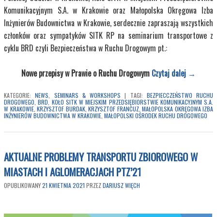
Komunikacyjnym S.A. w Krakowie oraz Małopolska Okręgowa Izba
Inżynierów Budownictwa w Krakowie, serdecznie zapraszają wszystkich
członków oraz sympatyków SITK RP na seminarium transportowe z
cyklu BRD czyli Bezpieczeństwa w Ruchu Drogowym pt.:
Nowe przepisy w Prawie o Ruchu Drogowym
Czytaj dalej
→
KATEGORIE:
NEWS
,
SEMINARS & WORKSHOPS
|
TAGI:
BEZPIECCZEŃSTWO RUCHU
DROGOWEGO
,
BRD
,
KOŁO SITK W MIEJSKIM PRZEDSIĘBIORSTWIE KOMUNIKACYJNYM S.A.
W KRAKOWIE
,
KRZYSZTOF BURDAK
,
KRZYSZTOF FRANCUZ
,
MAŁOPOLSKA OKRĘGOWA IZBA
INŻYNIERÓW BUDOWNICTWA W KRAKOWIE
,
MAŁOPOLSKI OŚRODEK RUCHU DROGOWEGO
AKTUALNE PROBLEMY TRANSPORTU ZBIOROWEGO W
MIASTACH I AGLOMERACJACH PTZ’21
OPUBLIKOWANY
21 KWIETNIA 2021
PRZEZ
DARIUSZ WIĘCH