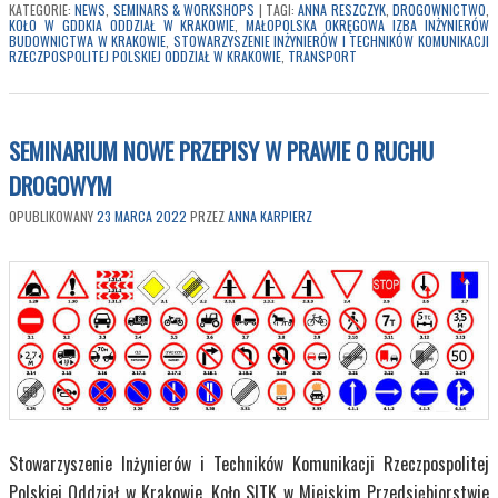
KATEGORIE:
NEWS
,
SEMINARS & WORKSHOPS
|
TAGI:
ANNA RESZCZYK
,
DROGOWNICTWO
,
KOŁO W GDDKIA ODDZIAŁ W KRAKOWIE
,
MAŁOPOLSKA OKRĘGOWA IZBA INŻYNIERÓW
BUDOWNICTWA W KRAKOWIE
,
STOWARZYSZENIE INŻYNIERÓW I TECHNIKÓW KOMUNIKACJI
RZECZPOSPOLITEJ POLSKIEJ ODDZIAŁ W KRAKOWIE
,
TRANSPORT
SEMINARIUM NOWE PRZEPISY W PRAWIE O RUCHU
DROGOWYM
OPUBLIKOWANY
23 MARCA 2022
PRZEZ
ANNA KARPIERZ
Stowarzyszenie Inżynierów i Techników Komunikacji Rzeczpospolitej
Polskiej Oddział w Krakowie, Koło SITK w Miejskim Przedsiębiorstwie