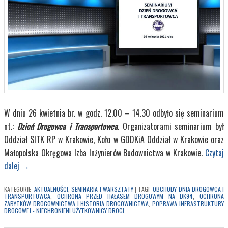
W dniu 26 kwietnia br. w godz. 12.00 – 14.30 odbyło się seminarium
nt.:
Dzień Drogowca i Transportowca
. Organizatorami seminarium był
Oddział SITK RP w Krakowie, Koło w GDDKiA Oddział w Krakowie oraz
Małopolska Okręgowa Izba Inżynierów Budownictwa w Krakowie.
Czytaj
dalej
→
KATEGORIE:
AKTUALNOŚCI
,
SEMINARIA I WARSZTATY
|
TAGI:
OBCHODY DNIA DROGOWCA I
TRANSPORTOWCA
,
OCHRONA PRZED HAŁASEM DROGOWYM NA DK94
,
OCHRONA
ZABYTKÓW DROGOWNICTWA I HISTORIA DROGOWNICTWA
,
POPRAWA INFRASTRUKTURY
DROGOWEJ - NIECHRONIENI UŻYTKOWNICY DROGI