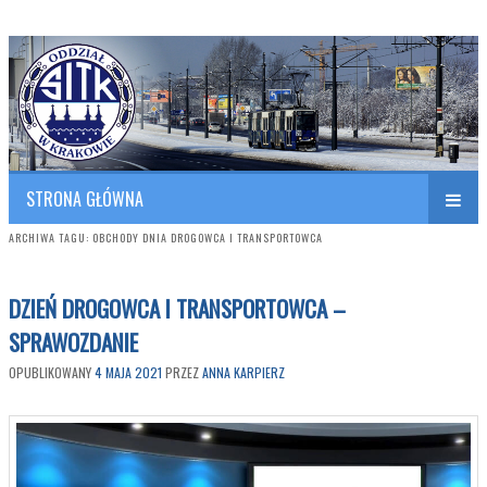
Polish Association of Engineers & Technicians of Transportation
SITK RP Oddział w KRAKOWIE
STRONA GŁÓWNA
ARCHIWA TAGU:
OBCHODY DNIA DROGOWCA I TRANSPORTOWCA
DZIEŃ DROGOWCA I TRANSPORTOWCA –
SPRAWOZDANIE
OPUBLIKOWANY
4 MAJA 2021
PRZEZ
ANNA KARPIERZ