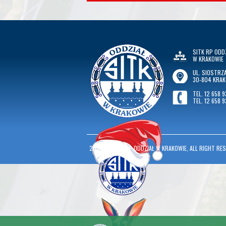
SITK RP ODD
W KRAKOWIE
UL. SIOSTRZA
30-804 KRA
TEL. 12 658 9
TEL. 12 658 9
2026
©
SITK RP ODDZIAŁ W KRAKOWIE, ALL RIGHT RES