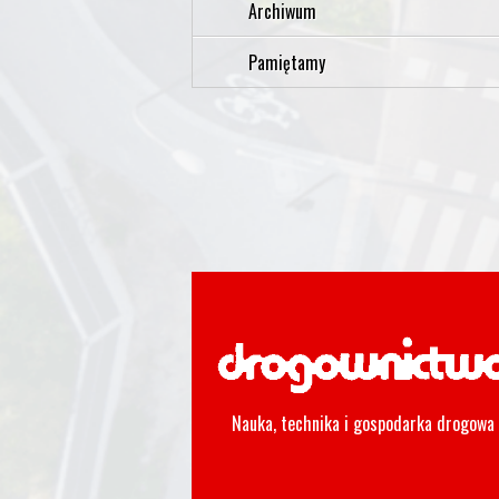
Archiwum
Pamiętamy
Nauka, technika i gospodarka drogowa