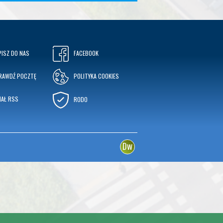
PISZ DO NAS
FACEBOOK
RAWDŹ POCZTĘ
POLITYKA COOKIES
NAŁ RSS
RODO
w
D