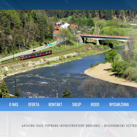
hnicians of Transportation
w KRAKOWIE
O NAS
OFERTA
KONTAKT
SKLEP
RODO
WYDARZENIA
ARCHIWA TAGU:
POPRAWA INFRASTRUKTURY DROGOWEJ – NIECHRONIENI UŻYTKO