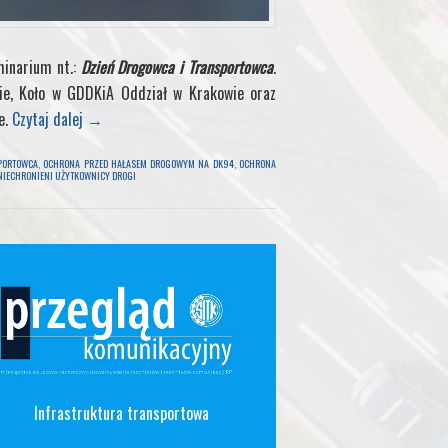
inarium nt.:
Dzień Drogowca i Transportowca
.
ie, Koło w GDDKiA Oddział w Krakowie oraz
e.
Czytaj dalej
→
PORTOWCA
,
OCHRONA PRZED HAŁASEM DROGOWYM NA DK94
,
OCHRONA
NIECHRONIENI UŻYTKOWNICY DROGI
Infrastruktura transportowa