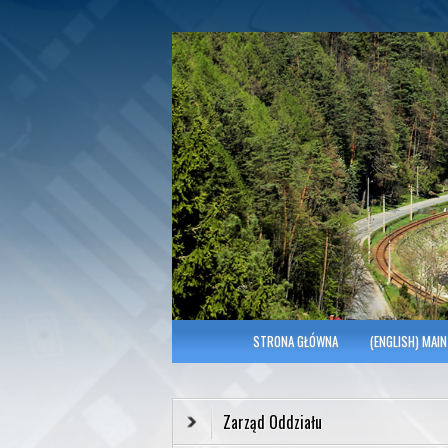
Polish Association of Engineers & Tec
SITK RP Oddział 
MENU GŁÓWNE
STRONA GŁÓWNA
(ENGLISH) MAIN
Zarząd Oddziału