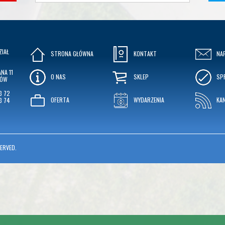
ZIAŁ
STRONA GŁÓWNA
KONTAKT
NA
NA 11
O NAS
SKLEP
SP
KÓW
3 72
OFERTA
WYDARZENIA
KA
3 74
ERVED.