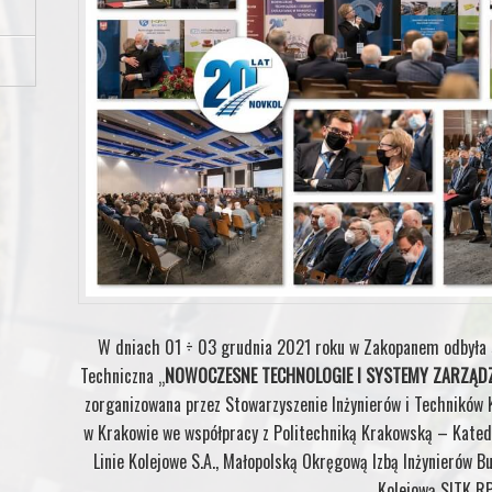
W dniach 01 ÷ 03 grudnia 2021 roku w Zakopanem odbyła 
Techniczna „
NOWOCZESNE TECHNOLOGIE I SYSTEMY ZARZĄ
zorganizowana przez Stowarzyszenie Inżynierów i Techników K
w Krakowie we współpracy z Politechniką Krakowską – Katedrą
Linie Kolejowe S.A., Małopolską Okręgową Izbą Inżynierów 
Kolejową SITK RP