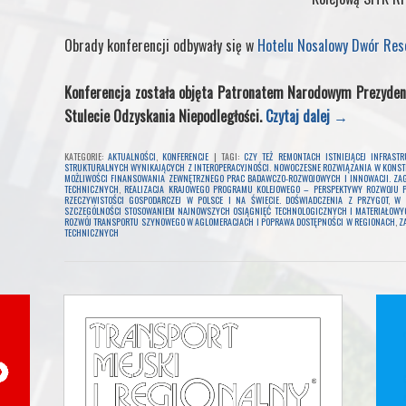
Obrady konferencji odbywały się w
Hotelu Nosalowy Dwór Res
Konferencja została objęta Patronatem Narodowym Prezydent
Stulecie Odzyskania Niepodległości.
Czytaj dalej
→
KATEGORIE:
AKTUALNOŚCI
,
KONFERENCJE
|
TAGI:
CZY TEŻ REMONTACH ISTNIEJĄCEJ INFRAST
STRUKTURALNYCH WYNIKAJĄCYCH Z INTEROPERACYJNOŚCI. NOWOCZESNE ROZWIĄZANIA W KONS
MOŻLIWOŚCI FINANSOWANIA ZEWNĘTRZNEGO PRAC BADAWCZO-ROZWOJOWYCH I INNOWACJI. ZA
TECHNICZNYCH
,
REALIZACJA KRAJOWEGO PROGRAMU KOLEJOWEGO – PERSPEKTYWY ROZWOJU POL
RZECZYWISTOŚCI GOSPODARCZEJ W POLSCE I NA ŚWIECIE. DOŚWIADCZENIA Z PRZYGOT
,
W 
SZCZEGÓLNOŚCI STOSOWANIEM NAJNOWSZYCH OSIĄGNIĘĆ TECHNOLOGICZNYCH I MATERIAŁOWY
ROZWÓJ TRANSPORTU SZYNOWEGO W AGLOMERACJACH I POPRAWA DOSTĘPNOŚCI W REGIONACH
,
Z
TECHNICZNYCH