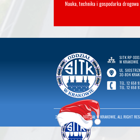
Nauka, technika i gospodarka drogowa
SITK RP ODD
W KRAKOWIE
UL. SIOSTRZA
30-804 KRA
TEL. 12 658 9
TEL. 12 658 9
2026
©
SITK RP ODDZIAŁ W KRAKOWIE, ALL RIGHT RES