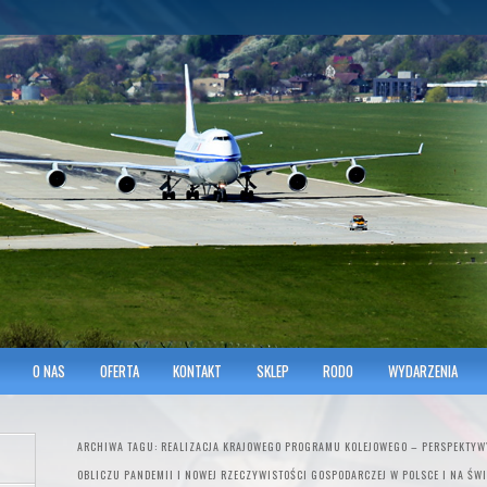
hnicians of Transportation
w KRAKOWIE
O NAS
OFERTA
KONTAKT
SKLEP
RODO
WYDARZENIA
ARCHIWA TAGU:
REALIZACJA KRAJOWEGO PROGRAMU KOLEJOWEGO – PERSPEKTYWY
OBLICZU PANDEMII I NOWEJ RZECZYWISTOŚCI GOSPODARCZEJ W POLSCE I NA ŚWI