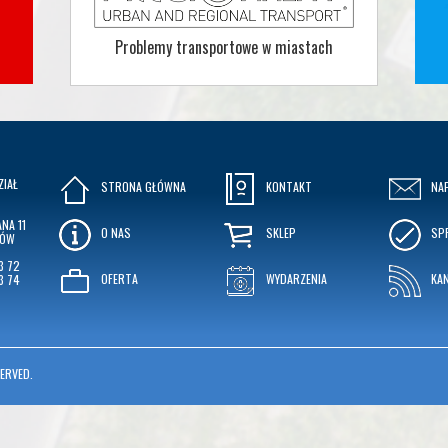
Problemy transportowe w miastach
ZIAŁ
STRONA GŁÓWNA
KONTAKT
NA
NA 11
O NAS
SKLEP
SP
KÓW
3 72
OFERTA
WYDARZENIA
KA
3 74
ERVED.