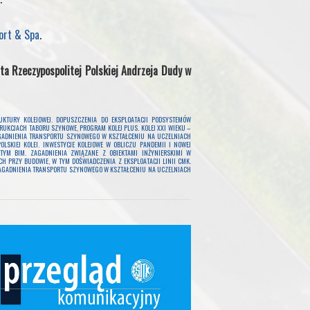
ort & Spa
.
a Rzeczypospolitej Polskiej Andrzeja Dudy w
RUKTURY KOLEJOWEJ. DOPUSZCZENIA DO EKSPLOATACJI PODSYSTEMÓW
TRUKCJACH TABORU SZYNOWE
,
PROGRAM KOLEJ PLUS. KOLEJ XXI WIEKU –
GADNIENIA TRANSPORTU SZYNOWEGO W KSZTAŁCENIU NA UCZELNIACH
SKIEJ KOLEI. INWESTYCJE KOLEJOWE W OBLICZU PANDEMII I NOWEJ
TYM BIM. ZAGADNIENIA ZWIĄZANE Z OBIEKTAMI INŻYNIERSKIMI W
CH PRZY BUDOWIE
,
W TYM DOŚWIADCZENIA Z EKSPLOATACJI LINII CMK.
AGADNIENIA TRANSPORTU SZYNOWEGO W KSZTAŁCENIU NA UCZELNIACH