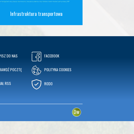
Infrastruktura transportowa
PISZ DO NAS
FACEBOOK
RAWDŹ POCZTĘ
POLITYKA COOKIES
NAŁ RSS
RODO
w
D