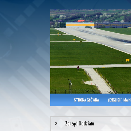
Polish Association of Engineers & Tec
SITK RP Oddział 
MENU GŁÓWNE
STRONA GŁÓWNA
(ENGLISH) MAIN
Zarząd Oddziału