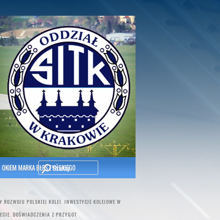
Szukaj
OKIEM MARKA BŁESZYŃSKIEGO
 ROZWOJU POLSKIEJ KOLEI. INWESTYCJE KOLEJOWE W
ECIE. DOŚWIADCZENIA Z PRZYGOT