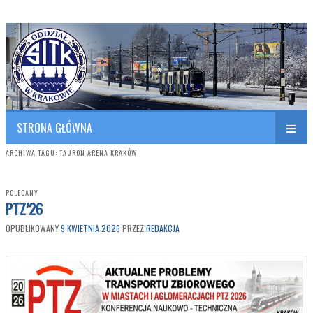
Polish Association of Engineers & Technicians of Transportation
SITK RP Oddział w KRAKOWIE
STRONA GŁÓWNA
ARCHIWA TAGU:
TAURON ARENA KRAKÓW
POLECANY
PTZ’26
OPUBLIKOWANY
9 KWIETNIA 2026
PRZEZ
REDAKCJA