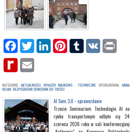
Facebook
Twitter
LinkedIn
Pinterest
Tumblr
VK
Print
Rediff
Email
MyPage
KATEGORIE:
AKTUALNOŚCI
,
WYJAZDY NAUKOWO - TECHNICZNE
. OPUBLIKOWAŁ:
ANNA
BUJAK
.
BEZPOŚREDNI ODNOŚNIK DO TREŚCI
.
AI Sem 3.0 - sprawozdanie
Trzecie Seminarium Technologie AI na
rynku transportowym odbyło się 24
czerwca 2026 roku w sali konferencyjnej
„Kotłownia” na Kampusie Politechniki