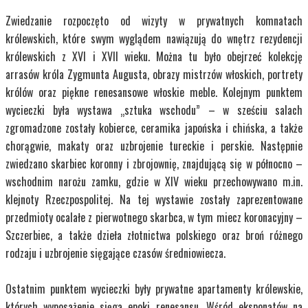
Zwiedzanie rozpoczęto od wizyty w prywatnych komnatach
królewskich, które swym wyglądem nawiązują do wnętrz rezydencji
królewskich z XVI i XVII wieku. Można tu było obejrzeć kolekcję
arrasów króla Zygmunta Augusta, obrazy mistrzów włoskich, portrety
królów oraz piękne renesansowe włoskie meble. Kolejnym punktem
wycieczki była wystawa „sztuka wschodu” – w sześciu salach
zgromadzone zostały kobierce, ceramika japońska i chińska, a także
chorągwie, makaty oraz uzbrojenie tureckie i perskie. Następnie
zwiedzano skarbiec koronny i zbrojownię, znajdującą się w północno –
wschodnim narożu zamku, gdzie w XIV wieku przechowywano m.in.
klejnoty Rzeczpospolitej. Na tej wystawie zostały zaprezentowane
przedmioty ocalałe z pierwotnego skarbca, w tym miecz koronacyjny –
Szczerbiec, a także dzieła złotnictwa polskiego oraz broń różnego
rodzaju i uzbrojenie sięgające czasów średniowiecza.
Ostatnim punktem wycieczki były prywatne apartamenty królewskie,
których wyposażenie sięga epoki renesansu. Wśród eksponatów na