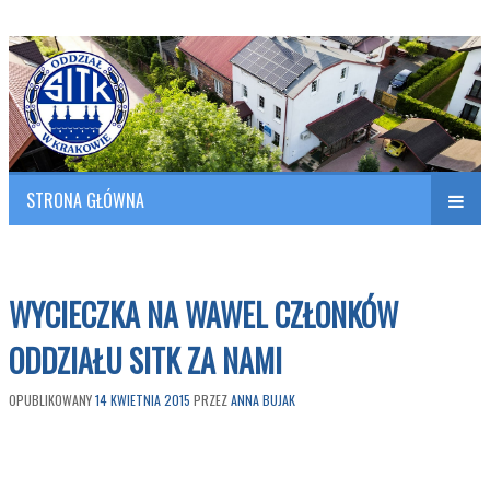
Polish Association of Engineers & Technicians of Transportation
SITK RP Oddział w KRAKOWIE
STRONA GŁÓWNA
Naw
w
WYCIECZKA NA WAWEL CZŁONKÓW
ODDZIAŁU SITK ZA NAMI
OPUBLIKOWANY
14 KWIETNIA 2015
PRZEZ
ANNA BUJAK