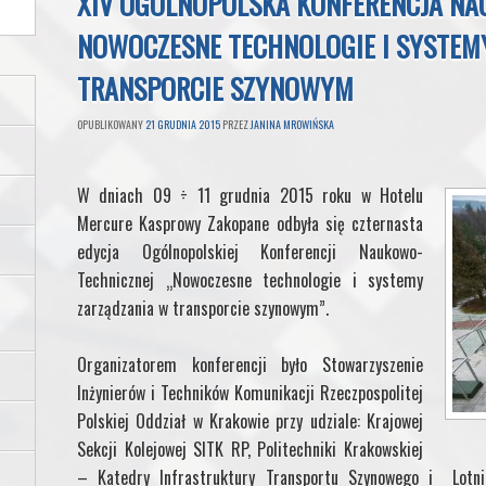
XIV OGÓLNOPOLSKA KONFERENCJA NA
NOWOCZESNE TECHNOLOGIE I SYSTEM
TRANSPORCIE SZYNOWYM
OPUBLIKOWANY
21 GRUDNIA 2015
PRZEZ
JANINA MROWIŃSKA
W dniach 09 ÷ 11 grudnia 2015 roku w Hotelu
Mercure Kasprowy Zakopane odbyła się czternasta
edycja Ogólnopolskiej Konferencji Naukowo-
Technicznej „Nowoczesne technologie i systemy
zarządzania w transporcie szynowym”.
Organizatorem konferencji było Stowarzyszenie
Inżynierów i Techników Komunikacji Rzeczpospolitej
Polskiej Oddział w Krakowie przy udziale: Krajowej
Sekcji Kolejowej SITK RP, Politechniki Krakowskiej
– Katedry Infrastruktury Transportu Szynowego i Lotnic