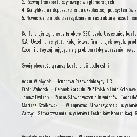
3. Rozwój transportu szynowego w aglomeracjach.
4. Certyfikacja i dopuszczenia do eksploatacji podsystemów s
5. Nowoczesne modele zarządzania infrastrukturą (asset ma
Konferencja zgromadziła około 380 osób. Uczestnicy konfer
S.A., Uczelni, Instytutu Kolejnictwa, firm projektowych, pro
Czech i Litwy zajmujących się problematyką wdrażania nowych 
Swoją obecnością rangę konferencji podkreślili:
Adam Wielądek – Honorowy Przewodniczący UIC
Piotr Wyborski – Członek Zarządu PKP Polskie Linie Kolejowe 
Janusz Dyduch – Prezes Stowarzyszenia Inżynierów i Technik
Mariusz Szałkowski – Wiceprezes Stowarzyszenia inżynieró
Zarządu Stowarzyszenia inżynierów i Techników Komunikacji 
Artykuły zostały wygłoszone w VI sesjach merytorycznych: