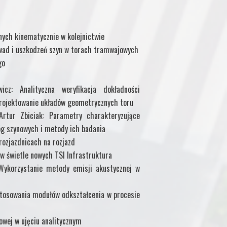
ych kinematycznie w kolejnictwie
 wad i uszkodzeń szyn w torach tramwajowych
go
cz: Analityczna weryfikacja dokładności
ojektowanie układów geometrycznych toru
Artur Zbiciak: Parametry charakteryzujące
óg szynowych i metody ich badania
rozjazdnicach na rozjazd
w świetle nowych TSI Infrastruktura
Wykorzystanie metody emisji akustycznej w
 stosowania modułów odkształcenia w procesie
jowej w ujęciu analitycznym