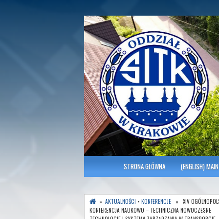
Polish Association of Engineers & Tec
SITK RP Oddział 
MENU GŁÓWNE
STRONA GŁÓWNA
(ENGLISH) MAIN
»
AKTUALNOŚCI
•
KONFERENCJE
» XIV OGÓLNOPOL
KONFERENCJA NAUKOWO – TECHNICZNA NOWOCZESNE
TECHNOLOGIE I SYSTEMY ZARZĄDZANIA W TRANSPORCIE