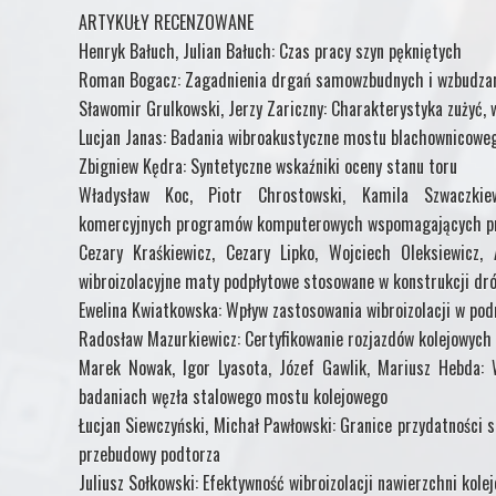
ARTYKUŁY RECENZOWANE
Henryk Bałuch, Julian Bałuch: Czas pracy szyn pękniętych
Roman Bogacz: Zagadnienia drgań samowzbudnych i wzbudzan
Sławomir Grulkowski, Jerzy Zariczny: Charakterystyka zużyć,
Lucjan Janas: Badania wibroakustyczne mostu blachownicowe
Zbigniew Kędra: Syntetyczne wskaźniki oceny stanu toru
Władysław Koc, Piotr Chrostowski, Kamila Szwaczkiewi
komercyjnych programów komputerowych wspomagających pr
Cezary Kraśkiewicz, Cezary Lipko, Wojciech Oleksiewicz, 
wibroizolacyjne maty podpłytowe stosowane w konstrukcji dr
Ewelina Kwiatkowska: Wpływ zastosowania wibroizolacji w pod
Radosław Mazurkiewicz: Certyfikowanie rozjazdów kolejowych 
Marek Nowak, Igor Lyasota, Józef Gawlik, Mariusz Hebda: 
badaniach węzła stalowego mostu kolejowego
Łucjan Siewczyński, Michał Pawłowski: Granice przydatności
przebudowy podtorza
Juliusz Sołkowski: Efektywność wibroizolacji nawierzchni kole