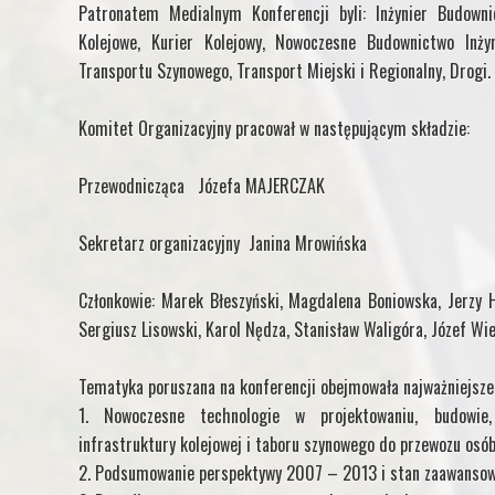
Patronatem Medialnym Konferencji byli: Inżynier Budow
Kolejowe, Kurier Kolejowy, Nowoczesne Budownictwo Inżyn
Transportu Szynowego, Transport Miejski i Regionalny, Drogi.
Komitet Organizacyjny pracował w następującym składzie:
Przewodnicząca Józefa MAJERCZAK
Sekretarz organizacyjny Janina Mrowińska
Członkowie: Marek Błeszyński, Magdalena Boniowska, Jerzy H
Sergiusz Lisowski, Karol Nędza, Stanisław Waligóra, Józef W
Tematyka poruszana na konferencji obejmowała najważniejsze
1. Nowoczesne technologie w projektowaniu, budowie,
infrastruktury kolejowej i taboru szynowego do przewozu osób
2. Podsumowanie perspektywy 2007 – 2013 i stan zaawanso