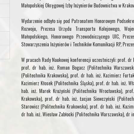
Małopolskiej Okręgowej Izby Inżynierów Budownictwa w Krakow
Wydarzenie odbyło się pod Patronatem Honorowym Podsekreta
Rozwoju, Prezesa Urzędu Transportu Kolejowego, Woje
Małopolskiego, Honorowego Przewodniczącego UIC, Prez
Stowarzyszenia Inżynierów i Techników Komunikacji RP, Prezes
W pracach Rady Naukowej konferencji uczestniczyli: prof. dr h
prof. dr hab. inż. Roman Bogacz (Politechnika Warszawska
(Politechnika Krakowska), prof. dr hab. inż. Kazimierz Furtak
Kazimierz Kłosek (Politechnika Śląska), prof. dr hab. inż. W
hab. inż. Marek Krużyński (Politechnika Wrocławska), prof.
Krakowska), prof. dr hab. inż. Łucjan Siewczyński (Politec
Starowicz (Politechnika Krakowska), prof. dr hab. inż. Kazim
dr hab. inż. Wiesław Zabłocki (Politechnika Warszawska), dr in