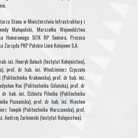
ie.
rza Stanu w Ministerstwie Infrastruktury i
wody Małopolski, Marszałka Województwa
esa Honorowego SITK RP Seniora, Prezesa
a Zarządu PKP Polskie Linie Kolejowe S.A.
ab. inż. Henryk Bałuch (Instytut Kolejnictwa),
), prof. dr hab. inż. Włodzimierz Czyczuła
 (Politechnika Krakowska), prof. dr hab. inż.
ładysław Koc (Politechnika Gdańska), prof. dr
 dr hab. inż. Elżbieta Pilecka (Politechnika
hnika Poznańska), prof. dr hab. inż. Wiesław
ierz Towpik (Politechnika Warszawska), prof.
ż. Andrzej Żurkowski (Instytut Kolejnictwa).