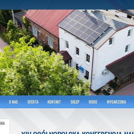
hnicians of Transportation
w KRAKOWIE
O NAS
OFERTA
KONTAKT
SKLEP
RODO
WYDARZENIA
SKA