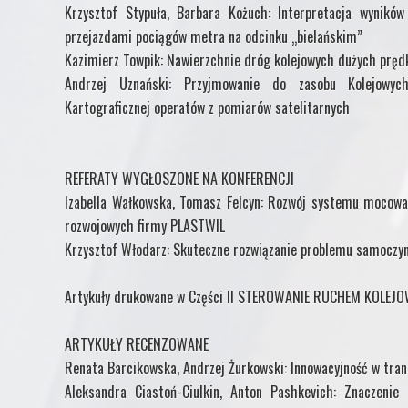
Krzysztof Stypuła, Barbara Kożuch: Interpretacja wynik
przejazdami pociągów metra na odcinku „bielańskim”
Kazimierz Towpik: Nawierzchnie dróg kolejowych dużych pręd
Andrzej Uznański: Przyjmowanie do zasobu Kolejowyc
Kartograficznej operatów z pomiarów satelitarnych
REFERATY WYGŁOSZONE NA KONFERENCJI
Izabella Wałkowska, Tomasz Felcyn: Rozwój systemu mocowan
rozwojowych firmy PLASTWIL
Krzysztof Włodarz: Skuteczne rozwiązanie problemu samoczy
Artykuły drukowane w Części II STEROWANIE RUCHEM KOL
ARTYKUŁY RECENZOWANE
Renata Barcikowska, Andrzej Żurkowski: Innowacyjność w tra
Aleksandra Ciastoń-Ciulkin, Anton Pashkevich: Znaczenie