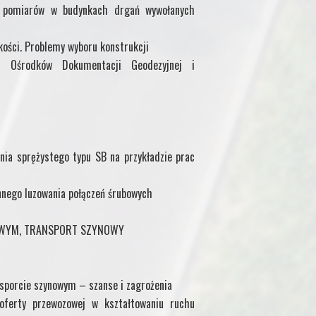
ów pomiarów w budynkach drgań wywołanych
kości. Problemy wyboru konstrukcji
h Ośrodków Dokumentacji Geodezyjnej i
ia sprężystego typu SB na przykładzie prac
nnego luzowania połączeń śrubowych
EJOWYM, TRANSPORT SZYNOWY
nsporcie szynowym – szanse i zagrożenia
 oferty przewozowej w kształtowaniu ruchu