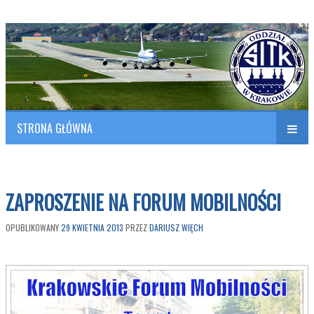
Polish Association of Engineers & Technicians of Transportation
SITK RP Oddział w KRAKOWIE
STRONA GŁÓWNA
Naw
w
ZAPROSZENIE NA FORUM MOBILNOŚCI
OPUBLIKOWANY
29 KWIETNIA 2013
PRZEZ
DARIUSZ WIĘCH