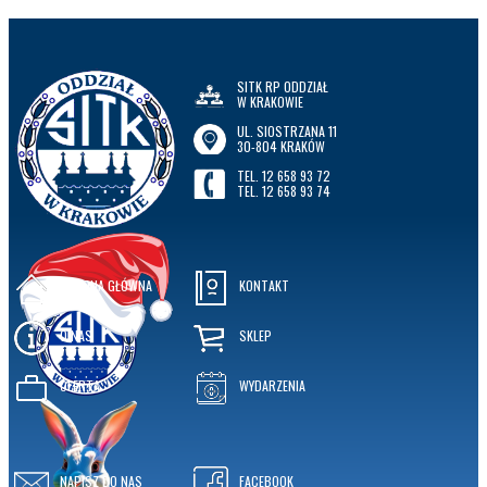
SITK RP ODDZIAŁ
W KRAKOWIE
UL. SIOSTRZANA 11
30-804 KRAKÓW
TEL. 12 658 93 72
TEL. 12 658 93 74
STRONA GŁÓWNA
KONTAKT
O NAS
SKLEP
OFERTA
WYDARZENIA
NAPISZ DO NAS
FACEBOOK