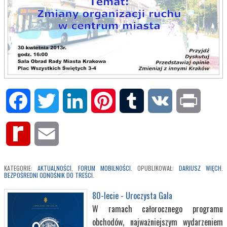
Facebook
Twitter
LinkedIn
Pinterest
Tumblr
VK
Print
Rediff
Email
MyPage
KATEGORIE:
AKTUALNOŚCI
,
FORUM MOBILNOŚCI
. OPUBLIKOWAŁ:
DARIUSZ WIĘCH
.
BEZPOŚREDNI ODNOŚNIK DO TREŚCI
.
80-lecie - Uroczysta Gala
W ramach całorocznego programu
obchodów, najważniejszym wydarzeniem