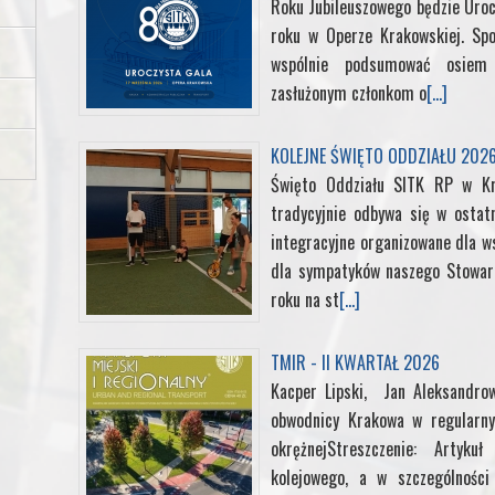
Roku Jubileuszowego będzie Uroc
roku w Operze Krakowskiej. Sp
b
t
e
e
l
wspólnie podsumować osiem d
zasłużonym członkom o
[...]
o
e
d
r
r
o
r
I
e
KOLEJNE ŚWIĘTO ODDZIAŁU 202
Święto Oddziału SITK RP w K
k
n
s
tradycyjnie odbywa się w ostat
integracyjne organizowane dla ws
t
dla sympatyków naszego Stowarz
roku na st
[...]
TMIR - II KWARTAŁ 2026
Kacper Lipski, Jan Aleksandrow
obwodnicy Krakowa w regularny
okrężnejStreszczenie: Artyk
kolejowego, a w szczególności 