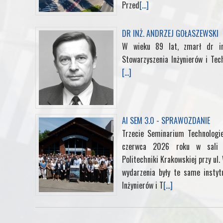
Przed
[...]
DR INŻ. ANDRZEJ GOŁASZEWSKI
W wieku 89 lat, zmarł dr in
Stowarzyszenia Inżynierów i Tec
[...]
AI SEM 3.0 - SPRAWOZDANIE
Trzecie Seminarium Technologi
czerwca 2026 roku w sali k
Politechniki Krakowskiej przy ul
wydarzenia były te same instyt
Inżynierów i T
[...]