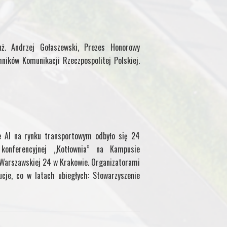
ż. Andrzej Gołaszewski, Prezes Honorowy
hników Komunikacji Rzeczpospolitej Polskiej.
e AI na rynku transportowym odbyło się 24
onferencyjnej „Kotłownia” na Kampusie
. Warszawskiej 24 w Krakowie. Organizatorami
ucje, co w latach ubiegłych: Stowarzyszenie