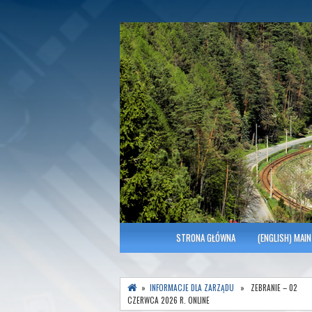
Polish Association of Engineers & Tec
SITK RP Oddział 
MENU GŁÓWNE
STRONA GŁÓWNA
(ENGLISH) MAIN
»
INFORMACJE DLA ZARZĄDU
» ZEBRANIE – 02
CZERWCA 2026 R. ONLINE