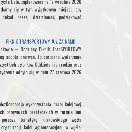
zysta Gala, zaplanowana na 17 września 2026
otkamy się w tym wyjątkowym miejscu, aby
t
f
l
ekad naszej działalności, podziękować
f
M
6 – PIKNIK TRANSPORTOWY JUŻ ZA NAMI!
rakowie – Rodzinny Piknik TranSPORTOWY
y
nią sobotę czerwca. To coroczne wydarzenie
zystkich członków Oddziału i ich rodzin oraz
P
yszenia odbyło się w dniu 27 czerwca 2026
a
g
iczKoncepcja wykorzystania dużej kolejowej
e
ch przewozach pasażerskich w formie linii
uł porusza tematykę krakowskiego węzła
organizacji kolei aglomeracyjnej w węźle.