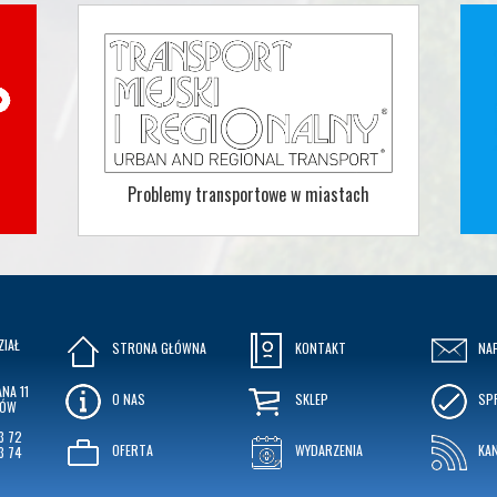
Problemy transportowe w miastach
ZIAŁ
STRONA GŁÓWNA
KONTAKT
NA
NA 11
O NAS
SKLEP
SP
KÓW
3 72
OFERTA
WYDARZENIA
KA
3 74