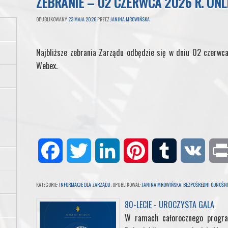
ZEBRANIE – 02 CZERWCA 2026 R. ONL
OPUBLIKOWANY
23 MAJA 2026
PRZEZ
JANINA MROWIŃSKA
Najbliższe zebrania Zarządu odbędzie się w dniu 02 czerwca
Webex.
F
T
L
P
T
V
a
w
i
i
u
K
KATEGORIE:
INFORMACJE DLA ZARZĄDU
. OPUBLIKOWAŁ:
JANINA MROWIŃSKA
.
BEZPOŚREDNI ODNOŚNI
c
i
n
n
m
80-LECIE - UROCZYSTA GALA
W ramach całorocznego progra
e
t
k
t
b