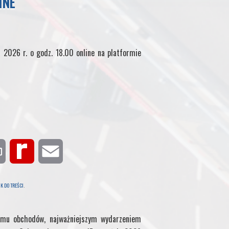
INE
 2026 r. o godz. 18.00 online na platformie
P
R
E
r
e
m
K DO TREŚCI
.
i
d
a
mu obchodów, najważniejszym wydarzeniem
n
i
i