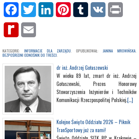
Facebook
Twitter
LinkedIn
Pinterest
Tumblr
VK
Print
Rediff
Email
MyPage
KATEGORIE:
INFORMACJE DLA ZARZĄDU
. OPUBLIKOWAŁ:
JANINA MROWIŃSKA
.
BEZPOŚREDNI ODNOŚNIK DO TREŚCI
.
dr inż. Andrzej Gołaszewski
W wieku 89 lat, zmarł dr inż. Andrzej
Gołaszewski, Prezes Honorowy
Stowarzyszenia Inżynierów i Techników
Komunikacji Rzeczpospolitej Polskiej.
[...]
Kolejne Święto Oddziału 2026 – Piknik
TranSportowy już za nami!
Święto Oddziału SITK RP w Krakowie –