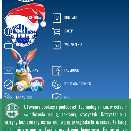
STRONA GŁÓWNA
KONTAKT
O NAS
SKLEP
OFERTA
WYDARZENIA
NAPISZ DO NAS
FACEBOOK
SPRAWDŹ POCZTĘ
POLITYKA COOKIES
KANAŁ RSS
RODO
Używamy cookies i podobnych technologii m.in. w celach:
świadczenia usług, reklamy, statystyk. Korzystanie z
witryny bez zmiany ustawień Twojej przeglądarki oznacza, że będą
one umieszczane w Twoim urządzeniu końcowym. Pamiętaj, że