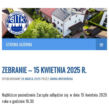
Polish Association of Engineers & Technicians of Transportation
SITK RP Oddział w KRAKOWIE
STRONA GŁÓWNA
Naw
w
ZEBRANIE – 15 KWIETNIA 2025 R.
OPUBLIKOWANY
26 MARCA 2025
PRZEZ
JANINA MROWIŃSKA
Najbliższe posiedzenie Zarządu odbędzie się w dniu 15 kwietnia 2025
roku o godzinie 16.30