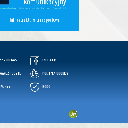
Infrastruktura transportowa
PISZ DO NAS
FACEBOOK
RAWDŹ POCZTĘ
POLITYKA COOKIES
NAŁ RSS
RODO
w
D