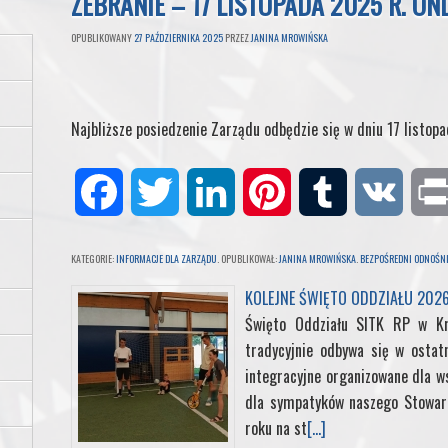
ZEBRANIE – 17 LISTOPADA 2025 R. ON
OPUBLIKOWANY
27 PAŹDZIERNIKA 2025
PRZEZ
JANINA MROWIŃSKA
Najbliższe posiedzenie Zarządu odbędzie się w dniu 17 listop
F
T
L
P
T
V
a
w
i
i
u
K
KATEGORIE:
INFORMACJE DLA ZARZĄDU
. OPUBLIKOWAŁ:
JANINA MROWIŃSKA
.
BEZPOŚREDNI ODNOŚNI
c
i
n
n
m
KOLEJNE ŚWIĘTO ODDZIAŁU 202
Święto Oddziału SITK RP w K
e
t
k
t
b
tradycyjnie odbywa się w ostat
integracyjne organizowane dla ws
b
t
e
e
l
dla sympatyków naszego Stowarz
roku na st
[...]
o
e
d
r
r