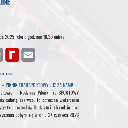
LINE
ada 2025 roku o godzinie 18.30 online
P
R
E
r
e
m
K DO TREŚCI
.
i
d
a
6 – PIKNIK TRANSPORTOWY JUŻ ZA NAMI!
rakowie – Rodzinny Piknik TranSPORTOWY
n
i
i
nią sobotę czerwca. To coroczne wydarzenie
zystkich członków Oddziału i ich rodzin oraz
t
f
l
yszenia odbyło się w dniu 27 czerwca 2026
f