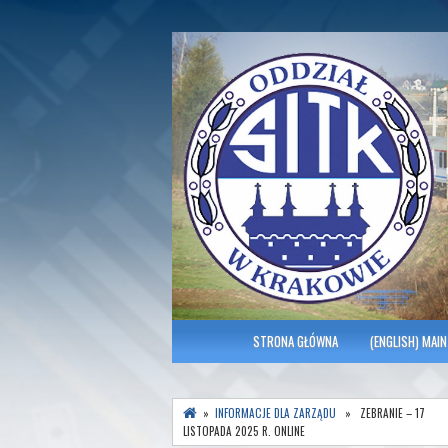
Polish Association of Engineers & Tec
SITK RP Oddział 
MENU GŁÓWNE
STRONA GŁÓWNA
(ENGLISH) MAIN
»
INFORMACJE DLA ZARZĄDU
» ZEBRANIE – 17
LISTOPADA 2025 R. ONLINE