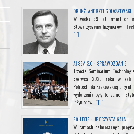
o
r
I
e
DR INŻ. ANDRZEJ GOŁASZEWSKI
W wieku 89 lat, zmarł dr in
k
n
s
Stowarzyszenia Inżynierów i Tec
[...]
t
AI SEM 3.0 - SPRAWOZDANIE
Trzecie Seminarium Technologi
czerwca 2026 roku w sali k
Politechniki Krakowskiej przy ul
wydarzenia były te same instyt
Inżynierów i T
[...]
80-LECIE - UROCZYSTA GALA
W ramach całorocznego progra