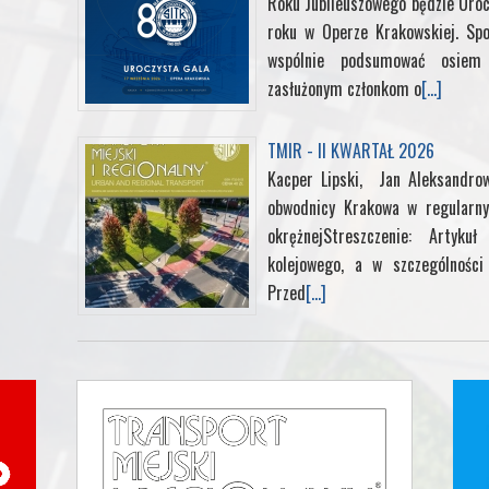
Roku Jubileuszowego będzie Uroc
roku w Operze Krakowskiej. Sp
wspólnie podsumować osiem d
zasłużonym członkom o
[...]
TMIR - II KWARTAŁ 2026
Kacper Lipski, Jan Aleksandrow
obwodnicy Krakowa w regularny
okrężnejStreszczenie: Artyk
kolejowego, a w szczególności 
Przed
[...]