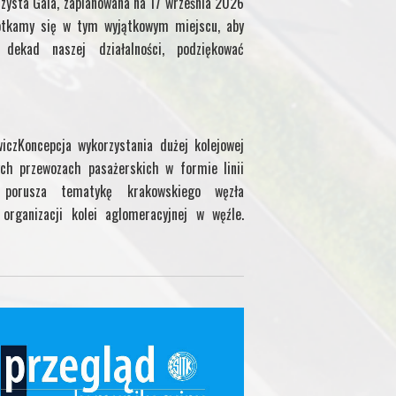
zysta Gala, zaplanowana na 17 września 2026
otkamy się w tym wyjątkowym miejscu, aby
ekad naszej działalności, podziękować
iczKoncepcja wykorzystania dużej kolejowej
ch przewozach pasażerskich w formie linii
uł porusza tematykę krakowskiego węzła
organizacji kolei aglomeracyjnej w węźle.