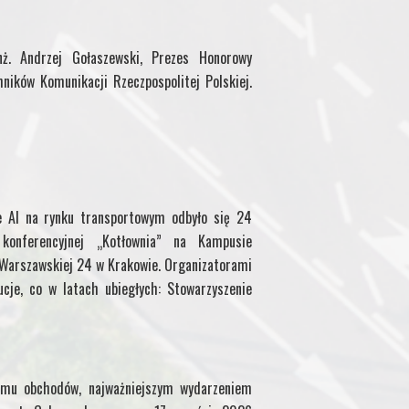
M
ż. Andrzej Gołaszewski, Prezes Honorowy
y
hników Komunikacji Rzeczpospolitej Polskiej.
P
a
g
e AI na rynku transportowym odbyło się 24
onferencyjnej „Kotłownia” na Kampusie
e
. Warszawskiej 24 w Krakowie. Organizatorami
ucje, co w latach ubiegłych: Stowarzyszenie
mu obchodów, najważniejszym wydarzeniem