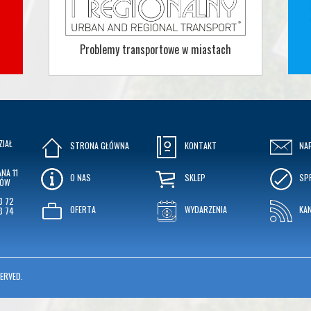
Problemy transportowe w miastach
ZIAŁ
STRONA GŁÓWNA
KONTAKT
NA
NA 11
O NAS
SKLEP
SP
KÓW
3 72
OFERTA
WYDARZENIA
KA
3 74
ERVED.