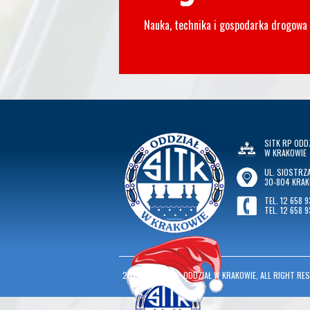
Nauka, technika i gospodarka drogowa
SITK RP ODD
W KRAKOWIE
UL. SIOSTRZA
30-804 KRA
TEL. 12 658 9
TEL. 12 658 9
2026
©
SITK RP ODDZIAŁ W KRAKOWIE, ALL RIGHT RES