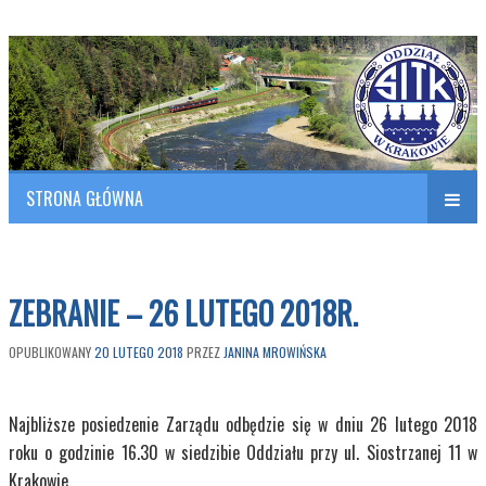
Polish Association of Engineers & Technicians of Transportation
SITK RP Oddział w KRAKOWIE
STRONA GŁÓWNA
Naw
w
ZEBRANIE – 26 LUTEGO 2018R.
OPUBLIKOWANY
20 LUTEGO 2018
PRZEZ
JANINA MROWIŃSKA
Najbliższe posiedzenie Zarządu odbędzie się w dniu 26 lutego 2018
roku o godzinie 16.30 w siedzibie Oddziału przy ul. Siostrzanej 11 w
Krakowie.