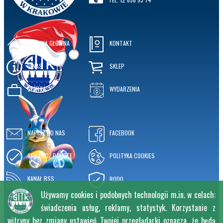
STRONA GŁÓWNA
KONTAKT
O NAS
SKLEP
OFERTA
WYDARZENIA
NAPISZ DO NAS
FACEBOOK
SPRAWDŹ POCZTĘ
POLITYKA COOKIES
KANAŁ RSS
RODO
Używamy cookies i podobnych technologii m.in. w celach:
świadczenia usług, reklamy, statystyk. Korzystanie z
witryny bez zmiany ustawień Twojej przeglądarki oznacza, że będą