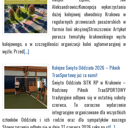
AleksandrowiczKoncepcja wykorzystania
dużej kolejowej obwodnicy Krakowa w
regularnych przewozach pasażerskich w
formie linii okrężnejStreszczenie: Artykuł
porusza tematykę krakowskiego węzła
kolejowego, a w szczególności organizacji kolei aglomeracyjnej w
węźle. Przed
[...]
Kolejne Święto Oddziału 2026 – Piknik
TranSportowy już za nami!
Święto Oddziału SITK RP w Krakowie –
Rodzinny Piknik TranSPORTOWY
tradycyjnie odbywa się w ostatnią sobotę
czerwca. To coroczne wydarzenie
integracyjne organizowane dla wszystkich
członków Oddziału i ich rodzin oraz dla sympatyków naszego
Stowarzyszenia odbyło się w dniu 27 czerwca 2026 roku na st
[...]