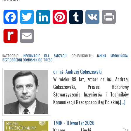
Facebook
Twitter
LinkedIn
Pinterest
Tumblr
VK
Print
Rediff
Email
MyPage
KATEGORIE:
INFORMACJE DLA ZARZĄDU
. OPUBLIKOWAŁ:
JANINA MROWIŃSKA
.
BEZPOŚREDNI ODNOŚNIK DO TREŚCI
.
dr inż. Andrzej Gołaszewski
W wieku 89 lat, zmarł dr inż. Andrzej
Gołaszewski, Prezes Honorowy
Stowarzyszenia Inżynierów i Techników
Komunikacji Rzeczpospolitej Polskiej.
[...]
TMIR - II kwartał 2026
Kacper Lipski, Jan