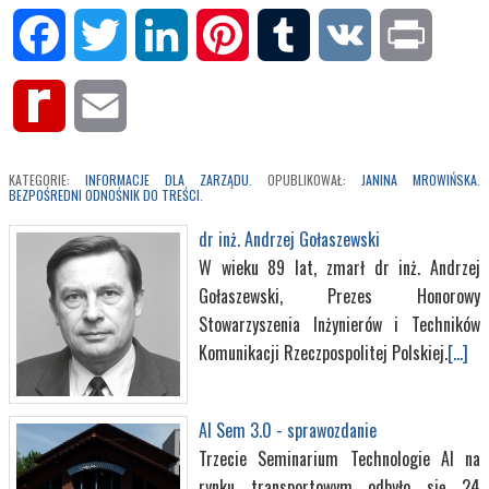
Facebook
Twitter
LinkedIn
Pinterest
Tumblr
VK
Print
Rediff
Email
MyPage
KATEGORIE:
INFORMACJE DLA ZARZĄDU
. OPUBLIKOWAŁ:
JANINA MROWIŃSKA
.
BEZPOŚREDNI ODNOŚNIK DO TREŚCI
.
dr inż. Andrzej Gołaszewski
W wieku 89 lat, zmarł dr inż. Andrzej
Gołaszewski, Prezes Honorowy
Stowarzyszenia Inżynierów i Techników
Komunikacji Rzeczpospolitej Polskiej.
[...]
AI Sem 3.0 - sprawozdanie
Trzecie Seminarium Technologie AI na
rynku transportowym odbyło się 24