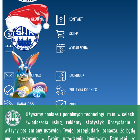
STRONA GŁÓWNA
KONTAKT
O NAS
SKLEP
OFERTA
WYDARZENIA
NAPISZ DO NAS
FACEBOOK
SPRAWDŹ POCZTĘ
POLITYKA COOKIES
KANAŁ RSS
RODO
Używamy cookies i podobnych technologii m.in. w celach:
świadczenia usług, reklamy, statystyk. Korzystanie z
witryny bez zmiany ustawień Twojej przeglądarki oznacza, że będą
one umieszczane w Twoim urządzeniu końcowym. Pamiętaj, że