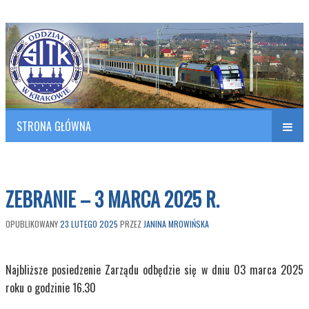
Polish Association of Engineers & Technicians of Transportation
SITK RP Oddział w KRAKOWIE
STRONA GŁÓWNA
Naw
w
ZEBRANIE – 3 MARCA 2025 R.
OPUBLIKOWANY
23 LUTEGO 2025
PRZEZ
JANINA MROWIŃSKA
Najbliższe posiedzenie Zarządu odbędzie się w dniu 03 marca 2025
roku o godzinie 16.30