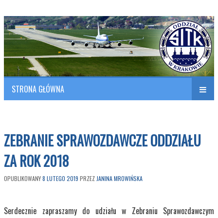
Polish Association of Engineers & Technicians of Transportation
SITK RP Oddział w KRAKOWIE
STRONA GŁÓWNA
Naw
w
ZEBRANIE SPRAWOZDAWCZE ODDZIAŁU
ZA ROK 2018
OPUBLIKOWANY
8 LUTEGO 2019
PRZEZ
JANINA MROWIŃSKA
Serdecznie zapraszamy do udziału w Zebraniu Sprawozdawczym