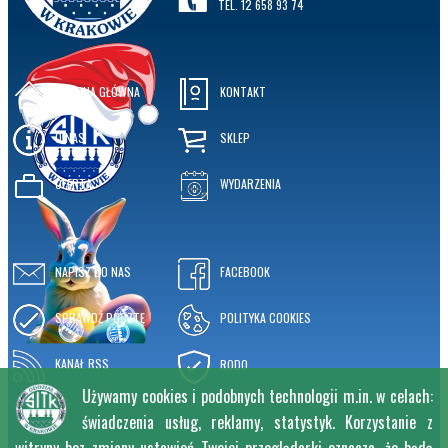
TEL. 12 658 93 74
STRONA GŁÓWNA
KONTAKT
O NAS
SKLEP
OFERTA
WYDARZENIA
NAPISZ DO NAS
FACEBOOK
SPRAWDŹ POCZTĘ
POLITYKA COOKIES
KANAŁ RSS
RODO
Używamy cookies i podobnych technologii m.in. w celach:
świadczenia usług, reklamy, statystyk. Korzystanie z