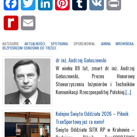
Facebook
Twitter
LinkedIn
Pinterest
Tumblr
VK
Print
Rediff
Email
MyPage
KATEGORIE:
AKTUALNOŚCI
,
SPOTKANIA
. OPUBLIKOWAŁ:
JANINA MROWIŃSKA
.
BEZPOŚREDNI ODNOŚNIK DO TREŚCI
.
dr inż. Andrzej Gołaszewski
W wieku 89 lat, zmarł dr inż. Andrzej
Gołaszewski, Prezes Honorowy
Stowarzyszenia Inżynierów i Techników
Komunikacji Rzeczpospolitej Polskiej.
[...]
Kolejne Święto Oddziału 2026 – Piknik
TranSportowy już za nami!
Święto Oddziału SITK RP w Krakowie –