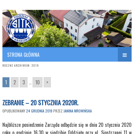
Polish Association of Engineers & Technicians of Transportation
SITK RP Oddział w KRAKOWIE
STRONA GŁÓWNA
ROCZNE ARCHIWUM:
2019
1
2
3
...
10
>
ZEBRANIE – 20 STYCZNIA 2020R.
OPUBLIKOWANY
24 GRUDNIA 2019
PRZEZ
JANINA MROWIŃSKA
Najbliższe posiedzenie Zarządu odbędzie się w dniu 20 stycznia 2020
roku o godzinie 16.30 w siedzibie Oddziału przy ul. Siostrzanej 11 w