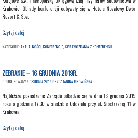
Kolejowe S.A. i Małopolską Okręgową Izbą Inżynierów Budownictwa w
Krakowie. Obrady konferencji odbywały się w Hotelu Nosalowy Dwór
Resort & Spa.
Czytaj dalej
→
KATEGORIE:
AKTUALNOŚCI
,
KONFERENCJE
,
SPRAWOZDANIA Z KONFERENCJI
ZEBRANIE – 16 GRUDNIA 2019R.
OPUBLIKOWANY
9 GRUDNIA 2019
PRZEZ
JANINA MROWIŃSKA
Najbliższe posiedzenie Zarządu odbędzie się w dniu 16 grudnia 2019
roku o godzinie 17.30 w siedzibie Oddziału przy ul. Siostrzanej 11 w
Krakowie
Czytaj dalej
→