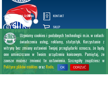
STRONA GŁÓWNA
KONTAKT
O NAS
SKLEP
Używamy cookies i podobnych technologii m.in. w celach:
OFERTA
WYDARZENIA
świadczenia usług, reklamy, statystyk. Korzystanie z
witryny bez zmiany ustawień Twojej przeglądarki oznacza, że będą
one umieszczane w Twoim urządzeniu końcowym. Pamiętaj, że
NAPISZ DO NAS
FACEBOOK
zawsze możesz zmienić te ustawienia. Szczegóły znajdziesz w
Polityce plików cookies
oraz
Rodo
.
OK
ODRZUĆ
SPRAWDŹ POCZTĘ
POLITYKA COOKIES
KANAŁ RSS
RODO