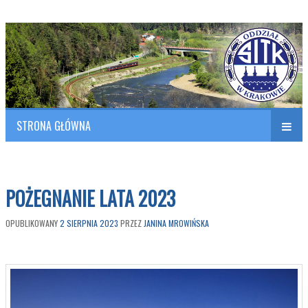
Polish Association of Engineers & Technicians of Transportation
SITK RP Oddział w KRAKOWIE
STRONA GŁÓWNA
Naw
w
POŻEGNANIE LATA 2023
OPUBLIKOWANY
2 SIERPNIA 2023
PRZEZ
JANINA MROWIŃSKA