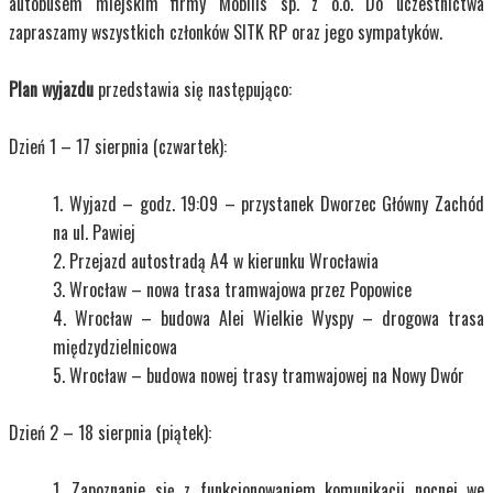
autobusem miejskim firmy Mobilis sp. z o.o. Do uczestnictwa
zapraszamy wszystkich członków SITK RP oraz jego sympatyków.
Plan wyjazdu
przedstawia się następująco:
Dzień 1 – 17 sierpnia (czwartek):
Wyjazd – godz. 19:09 – przystanek Dworzec Główny Zachód
na ul. Pawiej
Przejazd autostradą A4 w kierunku Wrocławia
Wrocław – nowa trasa tramwajowa przez Popowice
Wrocław – budowa Alei Wielkie Wyspy – drogowa trasa
międzydzielnicowa
Wrocław – budowa nowej trasy tramwajowej na Nowy Dwór
Dzień 2 – 18 sierpnia (piątek):
Zapoznanie się z funkcjonowaniem komunikacji nocnej we