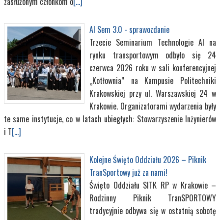
zasłużonym członkom o
[...]
AI Sem 3.0 - sprawozdanie
Trzecie Seminarium Technologie AI na
rynku transportowym odbyło się 24
czerwca 2026 roku w sali konferencyjnej
„Kotłownia” na Kampusie Politechniki
Krakowskiej przy ul. Warszawskiej 24 w
Krakowie. Organizatorami wydarzenia były
te same instytucje, co w latach ubiegłych: Stowarzyszenie Inżynierów
i T
[...]
Kolejne Święto Oddziału 2026 – Piknik
TranSportowy już za nami!
Święto Oddziału SITK RP w Krakowie –
Rodzinny Piknik TranSPORTOWY
tradycyjnie odbywa się w ostatnią sobotę