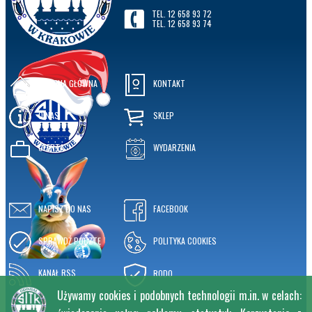
TEL. 12 658 93 72
TEL. 12 658 93 74
STRONA GŁÓWNA
KONTAKT
O NAS
SKLEP
OFERTA
WYDARZENIA
NAPISZ DO NAS
FACEBOOK
SPRAWDŹ POCZTĘ
POLITYKA COOKIES
KANAŁ RSS
RODO
Używamy cookies i podobnych technologii m.in. w celach: