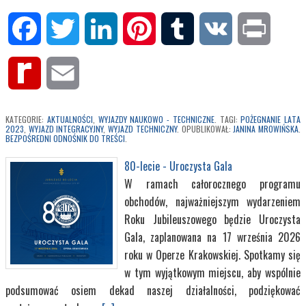
Facebook
Twitter
LinkedIn
Pinterest
Tumblr
VK
Print
Rediff
Email
MyPage
KATEGORIE:
AKTUALNOŚCI
,
WYJAZDY NAUKOWO - TECHNICZNE
. TAGI:
POŻEGNANIE LATA
2023
,
WYJAZD INTEGRACYJNY
,
WYJAZD TECHNICZNY
. OPUBLIKOWAŁ:
JANINA MROWIŃSKA
.
BEZPOŚREDNI ODNOŚNIK DO TREŚCI
.
80-lecie - Uroczysta Gala
W ramach całorocznego programu
obchodów, najważniejszym wydarzeniem
Roku Jubileuszowego będzie Uroczysta
Gala, zaplanowana na 17 września 2026
roku w Operze Krakowskiej. Spotkamy się
w tym wyjątkowym miejscu, aby wspólnie
podsumować osiem dekad naszej działalności, podziękować