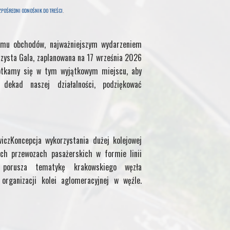
t
f
l
ZPOŚREDNI ODNOŚNIK DO TREŚCI
.
f
mu obchodów, najważniejszym wydarzeniem
M
zysta Gala, zaplanowana na 17 września 2026
otkamy się w tym wyjątkowym miejscu, aby
y
ekad naszej działalności, podziękować
P
a
iczKoncepcja wykorzystania dużej kolejowej
g
ch przewozach pasażerskich w formie linii
uł porusza tematykę krakowskiego węzła
e
organizacji kolei aglomeracyjnej w węźle.