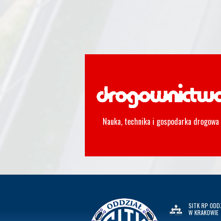
Nauka, technika i gospodarka drogowa
SITK RP ODD
W KRAKOWIE