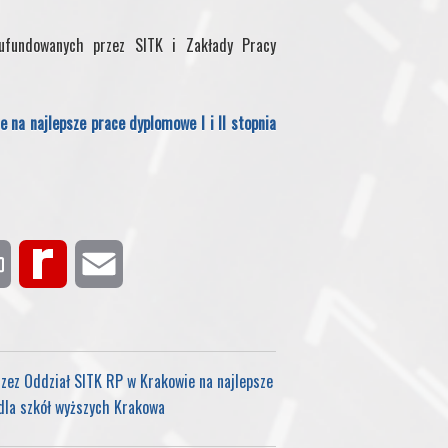
 ufundowanych przez SITK i Zakłady Pracy
na najlepsze prace dyplomowe I i II stopnia
P
R
E
r
e
m
i
d
a
ez Oddział SITK RP w Krakowie na najlepsze
 dla szkół wyższych Krakowa
n
i
i