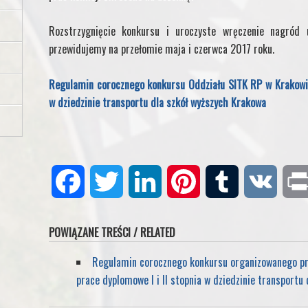
Rozstrzygnięcie konkursu i uroczyste wręczenie nagród
przewidujemy na przełomie maja i czerwca 2017 roku.
Regulamin corocznego konkursu Oddziału SITK RP w Krakowie 
w dziedzinie transportu dla szkół wyższych Krakowa
F
T
L
P
T
V
a
w
i
i
u
K
POWIĄZANE TREŚCI / RELATED
c
i
n
n
m
Regulamin corocznego konkursu organizowanego prz
prace dyplomowe I i II stopnia w dziedzinie transportu
e
t
k
t
b