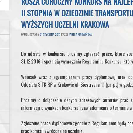
RUSZA COROCZNY KONKURS NA NAJLEP
A
II STOPNIA W DZIEDZINIE TRANSPOR
WYŻSZYCH UCZELNI KRAKOWA
OPUBLIKOWANY
31 STYCZNIA 2017
PRZEZ
JANINA MROWIŃSKA
Do udziału w konkursie prosimy zgłaszać prace, które zos
31.12.2016 i spełniają wymagania Regulaminu Konkursu, który 
Wniosek wraz z egzemplarzem pracy dyplomowej oraz op
Oddziału SITK RP w Krakowie ul. Siostrzana 11 (pn-pt) w godz
Prosimy o dołączenie danych adresowych autorów prac zg
informacji o wynikach konkursu i zawiadomienia o terminie w
Zgłoszone prace dyplomowe zgodnie z Regulaminem będą ocen
prac komisji zwrócone na uczelnię.