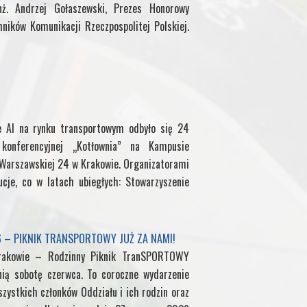
ż. Andrzej Gołaszewski, Prezes Honorowy
hników Komunikacji Rzeczpospolitej Polskiej.
e AI na rynku transportowym odbyło się 24
onferencyjnej „Kotłownia” na Kampusie
. Warszawskiej 24 w Krakowie. Organizatorami
ucje, co w latach ubiegłych: Stowarzyszenie
6 – PIKNIK TRANSPORTOWY JUŻ ZA NAMI!
rakowie – Rodzinny Piknik TranSPORTOWY
nią sobotę czerwca. To coroczne wydarzenie
zystkich członków Oddziału i ich rodzin oraz