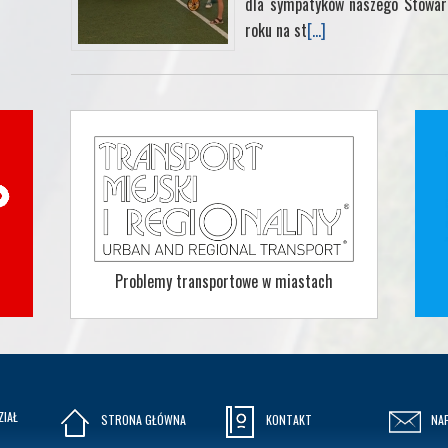
dla sympatyków naszego Stowarz
roku na st
[...]
Problemy transportowe w miastach
ZIAŁ
STRONA GŁÓWNA
KONTAKT
NA