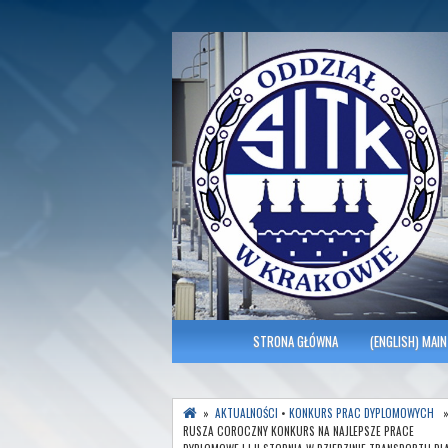
Polish Association of Engineers & Tec
SITK RP Oddział 
MENU GŁÓWNE
STRONA GŁÓWNA
(ENGLISH) MAIN
»
AKTUALNOŚCI
•
KONKURS PRAC DYPLOMOWYCH
RUSZA COROCZNY KONKURS NA NAJLEPSZE PRACE