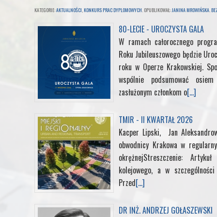
b
t
e
e
l
KATEGORIE:
AKTUALNOŚCI
,
KONKURS PRAC DYPLOMOWYCH
. OPUBLIKOWAŁ:
JANINA MROWIŃSKA
.
BE
o
e
d
r
r
80-LECIE - UROCZYSTA GALA
W ramach całorocznego progra
o
r
I
e
Roku Jubileuszowego będzie Uroc
roku w Operze Krakowskiej. Sp
k
n
s
wspólnie podsumować osiem d
zasłużonym członkom o
[...]
t
TMIR - II KWARTAŁ 2026
Kacper Lipski, Jan Aleksandrow
obwodnicy Krakowa w regularny
okrężnejStreszczenie: Artyk
kolejowego, a w szczególności 
Przed
[...]
DR INŻ. ANDRZEJ GOŁASZEWSKI