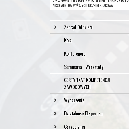
DYPLOMOWE I I II STOPNIA W DZIEDZINIE TRANSPORTU DL
ABSOLWENTÓW WYŻSZYCH UCZELNI KRAKOWA
Zarząd Oddziału
Koła
Konferencje
Seminaria i Warsztaty
CERTYFIKAT KOMPETENCJI
ZAWODOWYCH
Wydarzenia
Działalność Ekspercka
Czasopisma