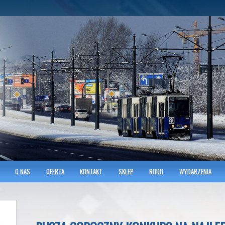
hnicians of Transportation
w KRAKOWIE
O NAS
OFERTA
KONTAKT
SKLEP
RODO
WYDARZENIA
»