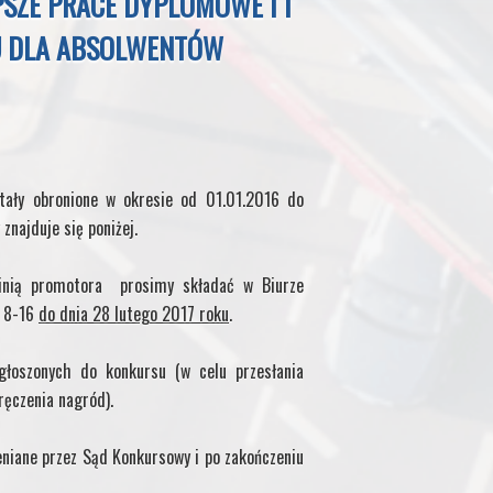
SZE PRACE DYPLOMOWE I I
TU DLA ABSOLWENTÓW
tały obronione w okresie od 01.01.2016 do
znajduje się poniżej.
inią promotora prosimy składać w Biurze
. 8-16
do dnia 28 lutego 2017 roku
.
łoszonych do konkursu (w celu przesłania
ręczenia nagród).
iane przez Sąd Konkursowy i po zakończeniu