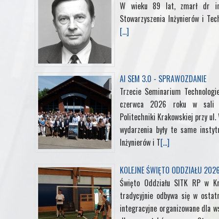
W wieku 89 lat, zmarł dr in
Stowarzyszenia Inżynierów i Tec
[...]
AI SEM 3.0 - SPRAWOZDANIE
Trzecie Seminarium Technologi
czerwca 2026 roku w sali k
Politechniki Krakowskiej przy ul
wydarzenia były te same instyt
Inżynierów i T
[...]
KOLEJNE ŚWIĘTO ODDZIAŁU 202
Święto Oddziału SITK RP w K
tradycyjnie odbywa się w ostat
integracyjne organizowane dla ws