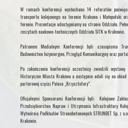
W ramach konferencji wysłuchano 14 referatów poświęc
transportu kolejowego na terenie Krakowa i Małopolski o
terenie. Prezentacje udostępniamy na stronie Oddziału. Peł
zeszytach naukowo-technicznych Oddziału SITK w Krakowie.
Patronem Medialnym Konferencji byli: czasopisma Tra
Budownictwo Inżynieryjne, Przegląd Komunikacyjny oraz porta
Po zakończeniu konferencji uczestnicy zwiedzili wystaw
Historyczne Miasta Krakowa a następnie udali się na obiad
parterowej części Pałacu „Krzysztofory”.
Oficjalnymi Sponsorami Konferencji byli: Kolejowe Zakła
Przedsiębiorstwo Napraw i Utrzymania Infrastruktury Kole
Wytwórnia Podkładów Strunobetonowych STRUNBET Sp. z o.o. 
Krakowie.