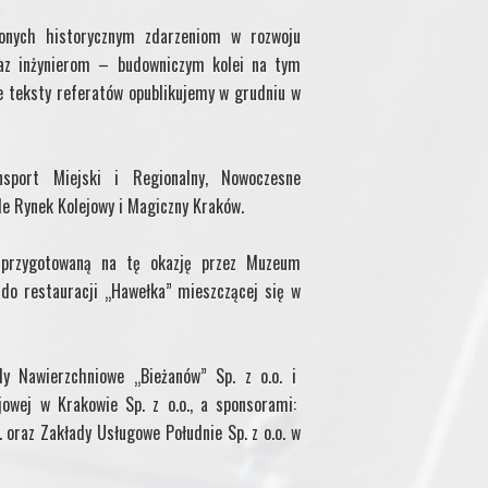
onych historycznym zdarzeniom w rozwoju
raz inżynierom – budowniczym kolei na tym
ne teksty referatów opublikujemy w grudniu w
nsport Miejski i Regionalny, Nowoczesne
le Rynek Kolejowy i Magiczny Kraków.
ę przygotowaną na tę okazję przez Muzeum
 do restauracji „Hawełka” mieszczącej się w
dy Nawierzchniowe „Bieżanów” Sp. z o.o. i
jowej w Krakowie Sp. z o.o., a sponsorami:
oraz Zakłady Usługowe Południe Sp. z o.o. w