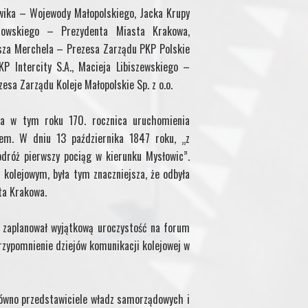
ika – Wojewody Małopolskiego, Jacka Krupy
rowskiego – Prezydenta Miasta Krakowa,
sza Merchela – Prezesa Zarządu PKP Polskie
P Intercity S.A., Macieja Libiszewskiego –
sa Zarządu Koleje Małopolskie Sp. z o.o.
ąca w tym roku 170. rocznica uruchomienia
iem. W dniu 13 października 1847 roku, „z
dróż pierwszy pociąg w kierunku Mysłowic”.
olejowym, była tym znaczniejsza, że odbyła
ta Krakowa.
 zaplanował wyjątkową uroczystość na forum
przypomnienie dziejów komunikacji kolejowej w
arówno przedstawiciele władz samorządowych i