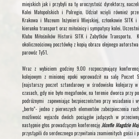
miejskich jak i przybyli na tę uroczystość dyrektorzy, naczel
Kolei Małopolskich i Polregio. Udział wzięli również pr
Krakowa i Muzeum Inżynierii Miejskiej, członkowie SITK i 
kierunku transport oraz miłośnicy i sympatycy kolei. Uczestn
Klubu Miłośników Historii SITK i Zabytków Transportu. 
okolicznościową pocztówkę z kopią obrazu olejnego autorstwa
parowóz Ty51.
Wraz z wybiciem godziny 9.00 rozpoczynający konferen
kolejowym z minionej epoki wprowadził na salę Poczet 
(najstarszy poczet sztandarowy w środowisku kolejarzy w
czasach, gdy nie było megafonów, na terenie dworca przy 
podróżnymi zapewniając bezpieczeństwo przy wsiadaniu i w
„berło”- jedno z pierwszych elementów zabezpieczenia ruch
możliwość wyjazdu dwóch pociągów jadących w przeciwny
następnie głos prowadzącym konferencję
Józefie Magdzie Ma
przystąpili do serdecznego przywitania znamienitych gości i 