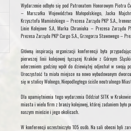
Wydarzenie odbyło się pod Patronatem Honorowym Piotra Ćw
– Marszałka Województwa Małopolskiego, Jacka Majch
Krzysztofa Mamińskiego – Prezesa Zarządu PKP S.A., Ireneu
Linie Kolejowe S.A, Marka Chraniuka – Prezesa Zarządu PK
Prezesa Zarządu PKP Cargo S.A., Grzegorza Stawowego – Preze
Główną inspiracją organizacji konferencji była przypadaj
pierwszej linii kolejowej łączącej Kraków z Górnym Śląsk
uderzeniem godziny wpół do dziewiątej odjechał w swoją po
Uroczystość ta miała miejsce na nowo wybudowanym dworcu k
się w stolicy Wolnego, Niepodległego ściśle neutralnego Mias
Dla upamiętnienia tego wydarzenia Oddział SITK w Krakowie
miasta i wielu firm z branży kolejowej, której zadaniem było 
naszym mieście i jego okolicach.
W konferencji uczestniczyło 105 osób. Na sali obecni byli z