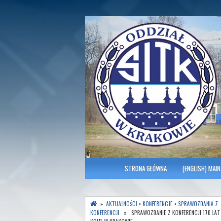
Polish Association of Engineers & Tec
SITK RP Oddział 
MENU GŁÓWNE
STRONA GŁÓWNA
(ENGLISH) MAIN
»
AKTUALNOŚCI
•
KONFERENCJE
•
SPRAWOZDANIA Z
KONFERENCJI
» SPRAWOZDANIE Z KONFERENCJI 170 LAT