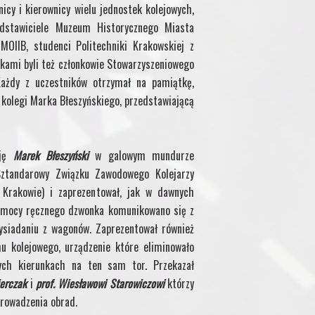
nicy i kierownicy wielu jednostek kolejowych,
zedstawiciele Muzeum Historycznego Miasta
MOIIB, studenci Politechniki Krakowskiej z
ikami byli też członkowie Stowarzyszeniowego
Każdy z uczestników otrzymał na pamiątkę,
 kolegi Marka Błeszyńskiego, przedstawiającą
cję
Marek Błeszyński
w galowym mundurze
Sztandarowy Związku Zawodowego Kolejarzy
 Krakowie) i zaprezentował, jak w dawnych
pomocy ręcznego dzwonka komunikowano się z
ysiadaniu z wagonów. Zaprezentował również
u kolejowego, urządzenie które eliminowało
ch kierunkach na ten sam tor. Przekazał
jerczak
i
prof. Wiesławowi Starowiczowi
którzy
prowadzenia obrad.