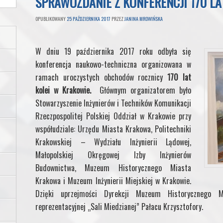
SPRAWOZDANIE Z KONFERENCJI 170 LA
OPUBLIKOWANY
25 PAŹDZIERNIKA 2017
PRZEZ
JANINA MROWIŃSKA
W dniu 19 października 2017 roku odbyła się
konferencja naukowo-techniczna organizowana w
ramach uroczystych obchodów rocznicy
170 lat
kolei w Krakowie.
Głównym organizatorem było
Stowarzyszenie Inżynierów i Techników Komunikacji
Rzeczpospolitej Polskiej Oddział w Krakowie przy
współudziale: Urzędu Miasta Krakowa, Politechniki
Krakowskiej – Wydziału Inżynierii Lądowej,
Małopolskiej Okręgowej Izby Inżynierów
Budownictwa, Muzeum Historycznego Miasta
Krakowa i Muzeum Inżynierii Miejskiej w Krakowie.
Dzięki uprzejmości Dyrekcji Muzeum Historycznego 
reprezentacyjnej „Sali Miedzianej” Pałacu Krzysztofory.