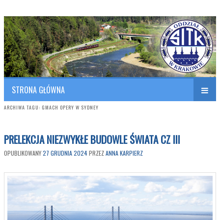
Polish Association of Engineers & Technicians of Transportation
SITK RP Oddział w KRAKOWIE
STRONA GŁÓWNA
ARCHIWA TAGU:
GMACH OPERY W SYDNEY
PRELEKCJA NIEZWYKŁE BUDOWLE ŚWIATA CZ III
OPUBLIKOWANY
27 GRUDNIA 2024
PRZEZ
ANNA KARPIERZ