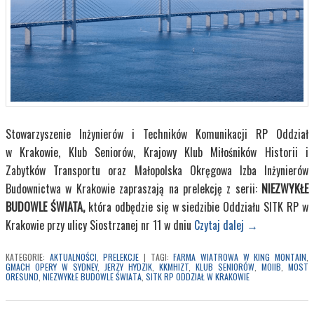
Stowarzyszenie Inżynierów i Techników Komunikacji RP Oddział
w Krakowie, Klub Seniorów, Krajowy Klub Miłośników Historii i
Zabytków Transportu oraz Małopolska Okręgowa Izba Inżynierów
Budownictwa w Krakowie zapraszają na prelekcję z serii:
NIEZWYKŁE
BUDOWLE ŚWIATA,
która odbędzie się w siedzibie Oddziału SITK RP w
Krakowie przy ulicy Siostrzanej nr 11 w dniu
Czytaj dalej
→
KATEGORIE:
AKTUALNOŚCI
,
PRELEKCJE
|
TAGI:
FARMA WIATROWA W KING MONTAIN
,
GMACH OPERY W SYDNEY
,
JERZY HYDZIK
,
KKMHIZT
,
KLUB SENIORÓW
,
MOIIB
,
MOST
ORESUND
,
NIEZWYKŁE BUDOWLE ŚWIATA
,
SITK RP ODDZIAŁ W KRAKOWIE