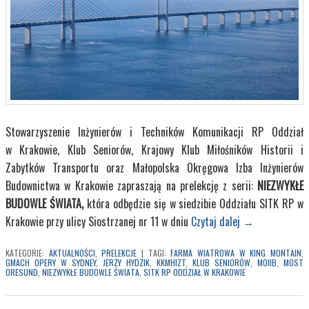
Stowarzyszenie Inżynierów i Techników Komunikacji RP Oddział
w Krakowie, Klub Seniorów, Krajowy Klub Miłośników Historii i
Zabytków Transportu oraz Małopolska Okręgowa Izba Inżynierów
Budownictwa w Krakowie zapraszają na prelekcję z serii:
NIEZWYKŁE
BUDOWLE ŚWIATA,
która odbędzie się w siedzibie Oddziału SITK RP w
Krakowie przy ulicy Siostrzanej nr 11 w dniu
Czytaj dalej
→
KATEGORIE:
AKTUALNOŚCI
,
PRELEKCJE
|
TAGI:
FARMA WIATROWA W KING MONTAIN
,
GMACH OPERY W SYDNEY
,
JERZY HYDZIK
,
KKMHIZT
,
KLUB SENIORÓW
,
MOIIB
,
MOST
ORESUND
,
NIEZWYKŁE BUDOWLE ŚWIATA
,
SITK RP ODDZIAŁ W KRAKOWIE