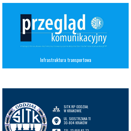
Infrastruktura transportowa
SITK RP ODDZIAŁ
W KRAKOWIE
UL. SIOSTRZANA 11
30-804 KRAKÓW
TEL. 12 658 93 72