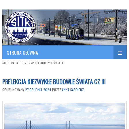
Polish Association of Engineers & Technicians of Transportation
SITK RP Oddział w KRAKOWIE
STRONA GŁÓWNA
ARCHIWA TAGU:
NIEZWYKŁE BUDOWLE ŚWIATA
PRELEKCJA NIEZWYKŁE BUDOWLE ŚWIATA CZ III
OPUBLIKOWANY
27 GRUDNIA 2024
PRZEZ
ANNA KARPIERZ