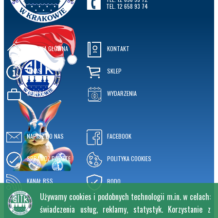
TEL. 12 658 93 74
STRONA GŁÓWNA
KONTAKT
O NAS
SKLEP
OFERTA
WYDARZENIA
NAPISZ DO NAS
FACEBOOK
SPRAWDŹ POCZTĘ
POLITYKA COOKIES
KANAŁ RSS
RODO
Używamy cookies i podobnych technologii m.in. w celach:
świadczenia usług, reklamy, statystyk. Korzystanie z