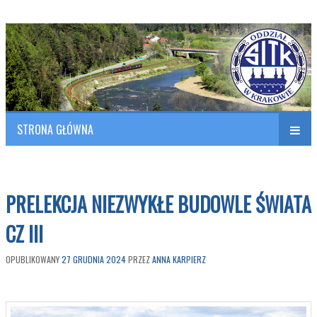
Polish Association of Engineers & Technicians of Transportation
SITK RP Oddział w KRAKOWIE
STRONA GŁÓWNA
Naw
w
PRELEKCJA NIEZWYKŁE BUDOWLE ŚWIATA
CZ III
OPUBLIKOWANY
27 GRUDNIA 2024
PRZEZ
ANNA KARPIERZ