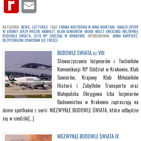
Rediff
Email
MyPage
KATEGORIE:
NEWS
,
LECTURES
. TAGI:
FARMA WIATROWA W KING MONTAIN
,
GMACH OPERY
W SYDNEY
,
JERZY HYDZIK
,
KKMHIZT
,
KLUB SENIORÓW
,
MOIIB
,
MOST ORESUND
,
NIEZWYKŁE
BUDOWLE ŚWIATA
,
SITK RP ODDZIAŁ W KRAKOWIE
. OPUBLIKOWAŁ:
ANNA KARPIERZ
.
BEZPOŚREDNI ODNOŚNIK DO TREŚCI
.
BUDOWLE ŚWIATA cz VIII
Stowarzyszenie Inżynierów i Techników
Komunikacji RP Oddział w Krakowie, Klub
Seniorów, Krajowy Klub Miłośników
Historii i Zabytków Transportu oraz
Małopolska Okręgowa Izba Inżynierów
Budownictwa w Krakowie zapraszają na
ósme spotkanie z serii: NIEZWYKŁE BUDOWLE ŚWIATA, które odbędzie
się w siedzibi
[...]
NIEZWYKŁE BUDOWLE ŚWIATA IX