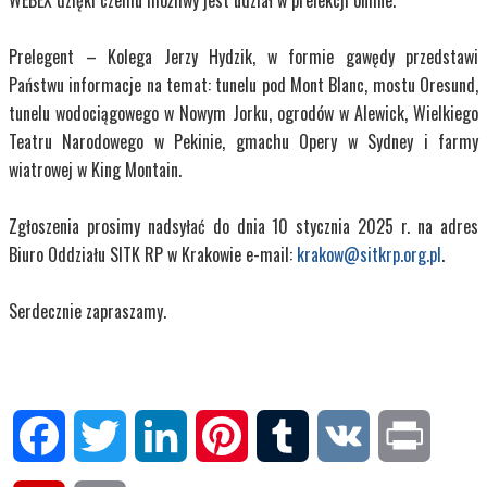
WEBEX dzięki czemu możliwy jest udział w prelekcji online.
Prelegent – Kolega Jerzy Hydzik, w formie gawędy przedstawi
Państwu informacje na temat: tunelu pod Mont Blanc, mostu Oresund,
tunelu wodociągowego w Nowym Jorku, ogrodów w Alewick, Wielkiego
Teatru Narodowego w Pekinie, gmachu Opery w Sydney i farmy
wiatrowej w King Montain.
Zgłoszenia prosimy nadsyłać do dnia 10 stycznia 2025 r. na adres
Biuro Oddziału SITK RP w Krakowie e-mail:
krakow@sitkrp.org.pl
.
Serdecznie zapraszamy.
Facebook
Twitter
LinkedIn
Pinterest
Tumblr
VK
Print