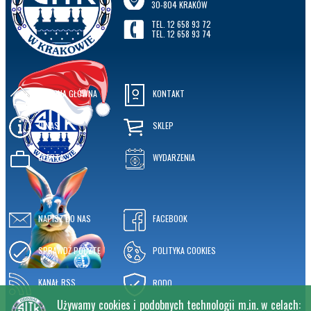
30-804 KRAKÓW
TEL. 12 658 93 72
TEL. 12 658 93 74
STRONA GŁÓWNA
KONTAKT
O NAS
SKLEP
OFERTA
WYDARZENIA
NAPISZ DO NAS
FACEBOOK
SPRAWDŹ POCZTĘ
POLITYKA COOKIES
KANAŁ RSS
RODO
Używamy cookies i podobnych technologii m.in. w celach: