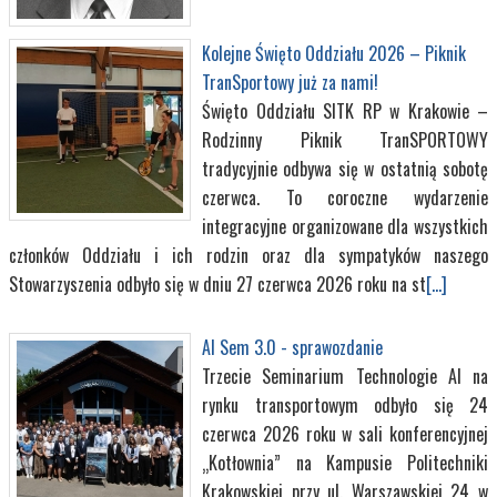
Kolejne Święto Oddziału 2026 – Piknik
TranSportowy już za nami!
Święto Oddziału SITK RP w Krakowie –
Rodzinny Piknik TranSPORTOWY
tradycyjnie odbywa się w ostatnią sobotę
czerwca. To coroczne wydarzenie
integracyjne organizowane dla wszystkich
członków Oddziału i ich rodzin oraz dla sympatyków naszego
Stowarzyszenia odbyło się w dniu 27 czerwca 2026 roku na st
[...]
AI Sem 3.0 - sprawozdanie
Trzecie Seminarium Technologie AI na
rynku transportowym odbyło się 24
czerwca 2026 roku w sali konferencyjnej
„Kotłownia” na Kampusie Politechniki
Krakowskiej przy ul. Warszawskiej 24 w