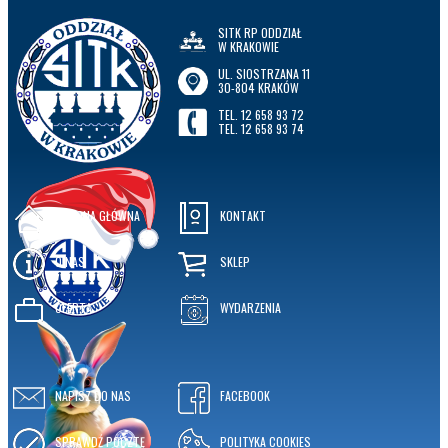
SITK RP ODDZIAŁ
W KRAKOWIE
UL. SIOSTRZANA 11
30-804 KRAKÓW
TEL. 12 658 93 72
TEL. 12 658 93 74
STRONA GŁÓWNA
KONTAKT
O NAS
SKLEP
OFERTA
WYDARZENIA
NAPISZ DO NAS
FACEBOOK
SPRAWDŹ POCZTĘ
POLITYKA COOKIES