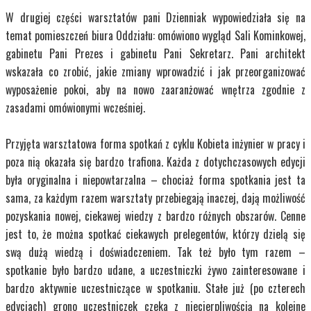
W drugiej części warsztatów pani Dzienniak wypowiedziała się na
temat pomieszczeń biura Oddziału: omówiono wygląd Sali Kominkowej,
gabinetu Pani Prezes i gabinetu Pani Sekretarz. Pani architekt
wskazała co zrobić, jakie zmiany wprowadzić i jak przeorganizować
wyposażenie pokoi, aby na nowo zaaranżować wnętrza zgodnie z
zasadami omówionymi wcześniej.
Przyjęta warsztatowa forma spotkań z cyklu Kobieta inżynier w pracy i
poza nią okazała się bardzo trafiona. Każda z dotychczasowych edycji
była oryginalna i niepowtarzalna – chociaż forma spotkania jest ta
sama, za każdym razem warsztaty przebiegają inaczej, dają możliwość
pozyskania nowej, ciekawej wiedzy z bardzo różnych obszarów. Cenne
jest to, że można spotkać ciekawych prelegentów, którzy dzielą się
swą dużą wiedzą i doświadczeniem. Tak też było tym razem –
spotkanie było bardzo udane, a uczestniczki żywo zainteresowane i
bardzo aktywnie uczestniczące w spotkaniu. Stałe już (po czterech
edycjach) grono uczestniczek czeka z niecierpliwością na kolejne