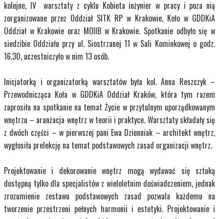
kolejne, IV warsztaty z cyklu Kobieta inżynier w pracy i poza nią
zorganizowane przez Oddział SITK RP w Krakowie, Koło w GDDKiA
Oddział w Krakowie oraz MOIIB w Krakowie. Spotkanie odbyło się w
siedzibie Oddziału przy ul. Siostrzanej 11 w Sali Kominkowej o godz.
16.30, uczestniczyło w nim 13 osób.
Inicjatorką i organizatorką warsztatów była kol. Anna Reszczyk –
Przewodnicząca Koła w GDDKiA Oddział Kraków, która tym razem
zaprosiła na spotkanie na temat Życie w przytulnym uporządkowanym
wnętrzu – aranżacja wnętrz w teorii i praktyce. Warsztaty składały się
z dwóch części – w pierwszej pani Ewa Dzienniak – architekt wnętrz,
wygłosiła prelekcję na temat podstawowych zasad organizacji wnętrz.
Projektowanie i dekorowanie wnętrz mogą wydawać się sztuką
dostępną tylko dla specjalistów z wieloletnim doświadczeniem, jednak
zrozumienie zestawu podstawowych zasad pozwala każdemu na
tworzenie przestrzeni pełnych harmonii i estetyki. Projektowanie i