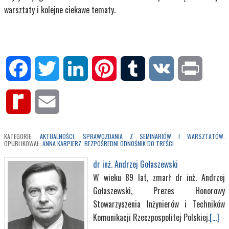
warsztaty i kolejne ciekawe tematy.
Facebook
Twitter
LinkedIn
Pinterest
Tumblr
VK
Print
Rediff
Email
MyPage
KATEGORIE:
AKTUALNOŚCI
,
SPRAWOZDANIA Z SEMINARIÓW I WARSZTATÓW
.
OPUBLIKOWAŁ:
ANNA KARPIERZ
.
BEZPOŚREDNI ODNOŚNIK DO TREŚCI
.
dr inż. Andrzej Gołaszewski
W wieku 89 lat, zmarł dr inż. Andrzej
Gołaszewski, Prezes Honorowy
Stowarzyszenia Inżynierów i Techników
Komunikacji Rzeczpospolitej Polskiej.
[...]