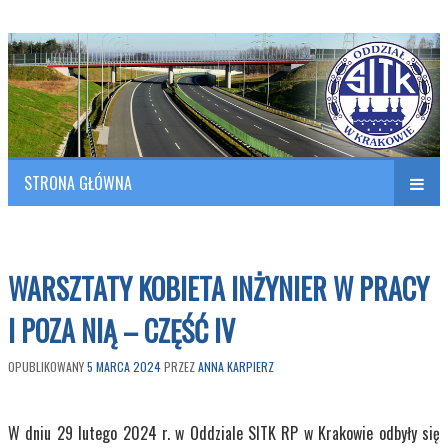
Polish Association of Engineers & Technicians of Transportation
SITK RP Oddział w KRAKOWIE
STRONA GŁÓWNA
Naw
w
WARSZTATY KOBIETA INŻYNIER W PRACY
I POZA NIĄ – CZĘŚĆ IV
OPUBLIKOWANY
5 MARCA 2024
PRZEZ
ANNA KARPIERZ
W dniu 29 lutego 2024 r. w Oddziale SITK RP w Krakowie odbyły się