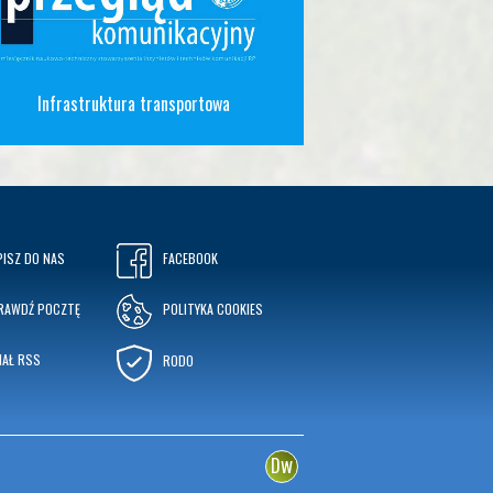
Infrastruktura transportowa
PISZ DO NAS
FACEBOOK
RAWDŹ POCZTĘ
POLITYKA COOKIES
NAŁ RSS
RODO
w
D