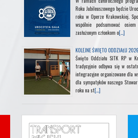
W ramach całorocznego progra
Roku Jubileuszowego będzie Uroc
roku w Operze Krakowskiej. Sp
wspólnie podsumować osiem d
zasłużonym członkom o
[...]
KOLEJNE ŚWIĘTO ODDZIAŁU 202
Święto Oddziału SITK RP w K
tradycyjnie odbywa się w ostat
integracyjne organizowane dla ws
dla sympatyków naszego Stowarz
roku na st
[...]