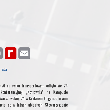
P
R
E
r
e
m
 TREŚCI
.
i
d
a
e AI na rynku transportowym odbyło się 24
n
i
i
onferencyjnej „Kotłownia” na Kampusie
. Warszawskiej 24 w Krakowie. Organizatorami
t
f
l
ucje, co w latach ubiegłych: Stowarzyszenie