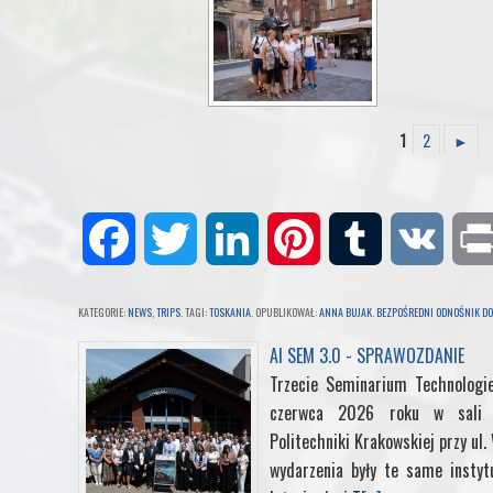
1
2
►
F
T
L
P
T
V
a
w
i
i
u
K
KATEGORIE:
NEWS
,
TRIPS
. TAGI:
TOSKANIA
. OPUBLIKOWAŁ:
ANNA BUJAK
.
BEZPOŚREDNI ODNOŚNIK DO
c
i
n
n
m
AI SEM 3.0 - SPRAWOZDANIE
Trzecie Seminarium Technologi
e
t
k
t
b
czerwca 2026 roku w sali k
Politechniki Krakowskiej przy ul
b
t
e
e
l
wydarzenia były te same instyt