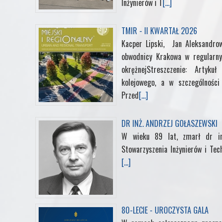
Inżynierów i T
[...]
o
e
d
r
r
o
r
I
e
TMIR - II KWARTAŁ 2026
Kacper Lipski, Jan Aleksandrow
k
n
s
obwodnicy Krakowa w regularny
okrężnejStreszczenie: Artyk
t
kolejowego, a w szczególności 
Przed
[...]
DR INŻ. ANDRZEJ GOŁASZEWSKI
W wieku 89 lat, zmarł dr in
Stowarzyszenia Inżynierów i Tec
[...]
80-LECIE - UROCZYSTA GALA