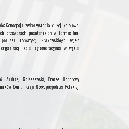
f
M
iczKoncepcja wykorzystania dużej kolejowej
y
ch przewozach pasażerskich w formie linii
uł porusza tematykę krakowskiego węzła
P
organizacji kolei aglomeracyjnej w węźle.
a
g
ż. Andrzej Gołaszewski, Prezes Honorowy
e
hników Komunikacji Rzeczpospolitej Polskiej.