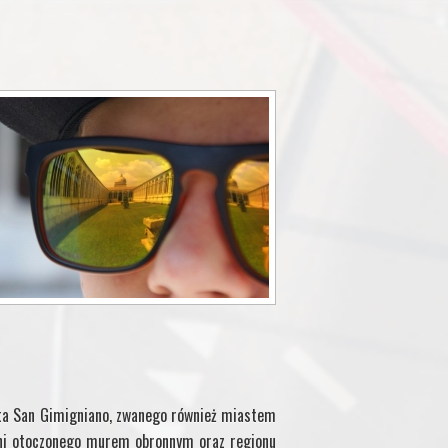
sta San Gimigniano, zwanego również miastem
oni otoczonego murem obronnym oraz regionu