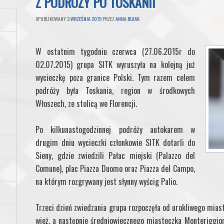
Z PODRÓŻY PO TOSKANII
OPUBLIKOWANY
3 WRZEŚNIA 2015
PRZEZ
ANNA BUJAK
W ostatnim tygodniu czerwca (27.06.2015r do
02.07.2015) grupa SITK wyruszyła na kolejną już
wycieczkę poza granice Polski. Tym razem celem
podróży była Toskania, region w środkowych
Włoszech, ze stolicą we Florencji.
Po kilkunastogodzinnej podróży autokarem w
drugim dniu wycieczki członkowie SITK dotarli do
Sieny, gdzie zwiedzili Pałac miejski (Palazzo del
Comune), plac Piazza Duomo oraz Piazza del Campo,
na którym rozgrywany jest słynny wyścig Palio.
Trzeci dzień zwiedzania grupa rozpoczęła od urokliwego mia
wież, a następnie średniowiecznego miasteczka Monteriggi