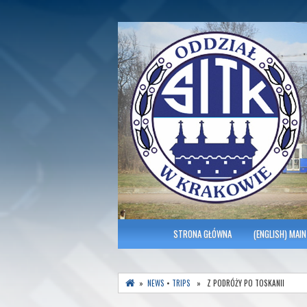
Polish Association of Engineers & Tec
SITK RP Oddział 
MENU GŁÓWNE
STRONA GŁÓWNA
(ENGLISH) MAIN
»
NEWS
•
TRIPS
» Z PODRÓŻY PO TOSKANII