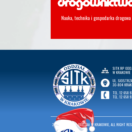
Nauka, technika i gospodarka drogowa
SITK RP ODD
W KRAKOWIE
UL. SIOSTRZA
30-804 KRA
TEL. 12 658 9
TEL. 12 658 9
2026
©
SITK RP ODDZIAŁ W KRAKOWIE, ALL RIGHT RES