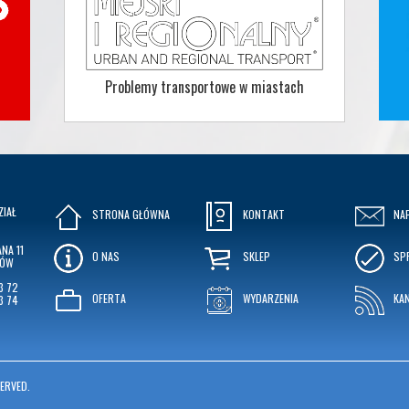
Problemy transportowe w miastach
ZIAŁ
STRONA GŁÓWNA
KONTAKT
NA
NA 11
O NAS
SKLEP
SP
KÓW
3 72
OFERTA
WYDARZENIA
KA
3 74
ERVED.