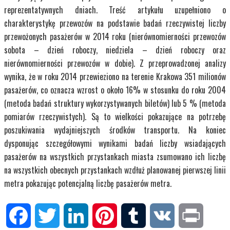
reprezentatywnych dniach. Treść artykułu uzupełniono o
charakterystykę przewozów na podstawie badań rzeczywistej liczby
przewożonych pasażerów w 2014 roku (nierównomierności przewozów
sobota – dzień roboczy, niedziela – dzień roboczy oraz
nierównomierności przewozów w dobie). Z przeprowadzonej analizy
wynika, że w roku 2014 przewieziono na terenie Krakowa 351 milionów
pasażerów, co oznacza wzrost o około 16% w stosunku do roku 2004
(metoda badań struktury wykorzystywanych biletów) lub 5 % (metoda
pomiarów rzeczywistych). Są to wielkości pokazujące na potrzebę
poszukiwania wydajniejszych środków transportu. Na koniec
dysponując szczegółowymi wynikami badań liczby wsiadających
pasażerów na wszystkich przystankach miasta zsumowano ich liczbę
na wszystkich obecnych przystankach wzdłuż planowanej pierwszej linii
metra pokazując potencjalną liczbę pasażerów metra.
Facebook
Twitter
LinkedIn
Pinterest
Tumblr
VK
Print