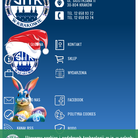
UL. SIOSTRZANA 11
30-804 KRAKÓW
TEL. 12 658 93 72
TEL. 12 658 93 74
STRONA GŁÓWNA
KONTAKT
O NAS
SKLEP
OFERTA
WYDARZENIA
NAPISZ DO NAS
FACEBOOK
SPRAWDŹ POCZTĘ
POLITYKA COOKIES
KANAŁ RSS
RODO