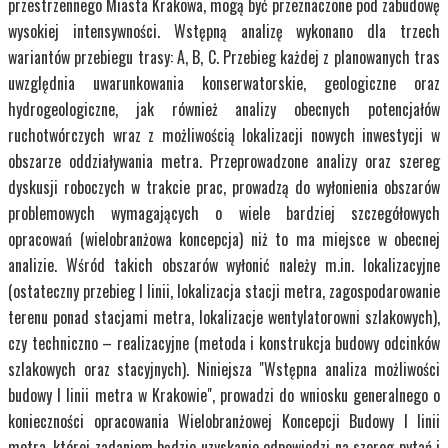
przestrzennego Miasta Krakowa, mogą być przeznaczone pod zabudowę
wysokiej intensywności. Wstępną analizę wykonano dla trzech
wariantów przebiegu trasy: A, B, C. Przebieg każdej z planowanych tras
uwzględnia uwarunkowania konserwatorskie, geologiczne oraz
hydrogeologiczne, jak również analizy obecnych potencjałów
ruchotwórczych wraz z możliwością lokalizacji nowych inwestycji w
obszarze oddziaływania metra. Przeprowadzone analizy oraz szereg
dyskusji roboczych w trakcie prac, prowadzą do wyłonienia obszarów
problemowych wymagających o wiele bardziej szczegółowych
opracowań (wielobranżowa koncepcja) niż to ma miejsce w obecnej
analizie. Wśród takich obszarów wyłonić należy m.in. lokalizacyjne
(ostateczny przebieg I linii, lokalizacja stacji metra, zagospodarowanie
terenu ponad stacjami metra, lokalizacje wentylatorowni szlakowych),
czy techniczno – realizacyjne (metoda i konstrukcja budowy odcinków
szlakowych oraz stacyjnych). Niniejsza "Wstępna analiza możliwości
budowy I linii metra w Krakowie", prowadzi do wniosku generalnego o
konieczności opracowania Wielobranżowej Koncepcji Budowy I linii
metra, której zadaniem będzie uzyskanie odpowiedzi na szereg pytań i