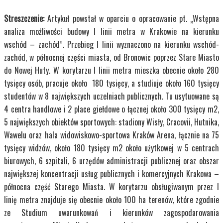
Streszczenie:
Artykuł powstał w oparciu o opracowanie pt. „Wstępna
analiza możliwości budowy I linii metra w Krakowie na kierunku
wschód – zachód”. Przebieg I linii wyznaczono na kierunku wschód-
zachód, w północnej części miasta, od Bronowic poprzez Stare Miasto
do Nowej Huty. W korytarzu I linii metra mieszka obecnie około 280
tysięcy osób, pracuje około 180 tysięcy, a studiuje około 160 tysięcy
studentów w 8 największych uczelniach publicznych. Tu usytuowane są
4 centra handlowe i 2 place giełdowe o łącznej około 300 tysięcy m2,
5 największych obiektów sportowych: stadiony Wisły, Cracovii, Hutnika,
Wawelu oraz hala widowiskowo-sportowa Kraków Arena, łącznie na 75
tysięcy widzów, około 180 tysięcy m2 około użytkowej w 5 centrach
biurowych, 6 szpitali, 6 urzędów administracji publicznej oraz obszar
największej koncentracji usług publicznych i komercyjnych Krakowa –
północna część Starego Miasta. W korytarzu obsługiwanym przez I
linię metra znajduje się obecnie około 100 ha terenów, które zgodnie
ze Studium uwarunkowań i kierunków zagospodarowania