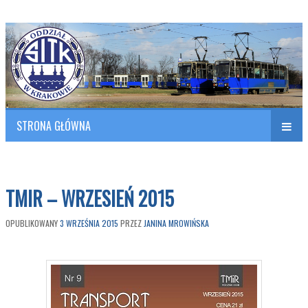
Polish Association of Engineers & Technicians of Transportation
SITK RP Oddział w KRAKOWIE
STRONA GŁÓWNA
Naw
w
TMIR – WRZESIEŃ 2015
OPUBLIKOWANY
3 WRZEŚNIA 2015
PRZEZ
JANINA MROWIŃSKA