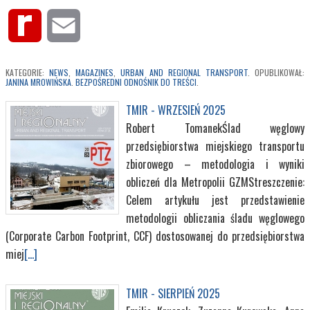
Rediff
Email
MyPage
KATEGORIE:
NEWS
,
MAGAZINES
,
URBAN AND REGIONAL TRANSPORT
. OPUBLIKOWAŁ:
JANINA MROWIŃSKA
.
BEZPOŚREDNI ODNOŚNIK DO TREŚCI
.
TMIR - WRZESIEŃ 2025
Robert TomanekŚlad węglowy
przedsiębiorstwa miejskiego transportu
zbiorowego – metodologia i wyniki
obliczeń dla Metropolii GZMStreszczenie:
Celem artykułu jest przedstawienie
metodologii obliczania śladu węglowego
(Corporate Carbon Footprint, CCF) dostosowanej do przedsiębiorstwa
miej
[...]
TMIR - SIERPIEŃ 2025