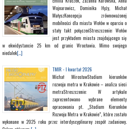
Emilia Kruczek, Zuzanna Kurowska, Anna
Wojnarowicz, Dominika Hyży, Michał
MałyszKoncepcja zrównoważonej
mobilności dla miasta Wołów w oparciu o
stały takt połączeńStreszczenie: Wołów
jest przykładem miasta znajdującego się
w ekwidystancie 25 km od granic Wrocławia. Mimo swojego
niedalek
[...]
TMIR - I kwartał 2026
Michał MirosławStudium kierunków
rozwoju metra w Krakowie – analiza sieci
metraStreszczenie: W artykule
zaprezentowano wybrane elementy
opracowania pt. „Studium Kierunków
Rozwoju Metra w Krakowie”, które zostało
wykonane w 2025 roku przez interdyscyplinarny zespół zadaniowy.