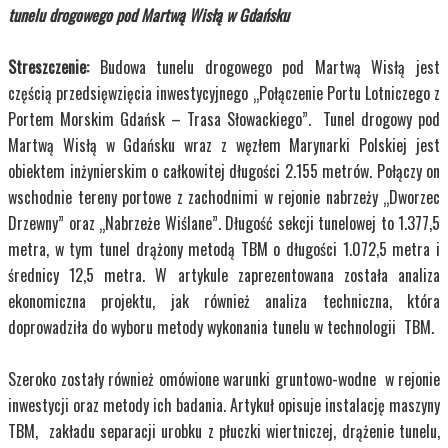
tunelu drogowego pod Martwą Wisłą w Gdańsku
Streszczenie:
Budowa tunelu drogowego pod Martwą Wisłą jest
częścią przedsięwzięcia inwestycyjnego „Połączenie Portu Lotniczego z
Portem Morskim Gdańsk – Trasa Słowackiego”. Tunel drogowy pod
Martwą Wisłą w Gdańsku wraz z węzłem Marynarki Polskiej jest
obiektem inżynierskim o całkowitej długości 2.155 metrów. Połączy on
wschodnie tereny portowe z zachodnimi w rejonie nabrzeży „Dworzec
Drzewny” oraz „Nabrzeże Wiślane”. Długość sekcji tunelowej to 1.377,5
metra, w tym tunel drążony metodą TBM o długości 1.072,5 metra i
średnicy 12,5 metra. W artykule zaprezentowana została analiza
ekonomiczna projektu, jak również analiza techniczna, która
doprowadziła do wyboru metody wykonania tunelu w technologii TBM.
Szeroko zostały również omówione warunki gruntowo-wodne w rejonie
inwestycji oraz metody ich badania. Artykuł opisuje instalację maszyny
TBM, zakładu separacji urobku z płuczki wiertniczej, drążenie tunelu,