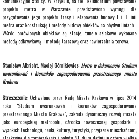
komunikacyjne stolicy. W artykule, na tle kalendarium powstawania
projektu metra w Warszawie, przedstawiono wymogi dla
przygotowania jego projektu trasy i etapowania budowy I i II linii
metra oraz konstrukcję i metody budowy obiektów na obydwu liniach .
Wśród omówionych obiektów są stacje, tunele szlakowe wykonane
metodą odkrywkową i metodą tarczową oraz nawierzchnia torowa.
Stanisław Albricht, Maciej Górnikiewicz:
Metro w dokumencie Studium
uwarunkowań i kierunków zagospodarowania przestrzennego miasta
Krakowa
Streszczenie:
Uchwalone przez Radę Miasta Krakowa w lipcu 2014
roku "Studium uwarunkowań i kierunków zagospodarowania
przestrzennego Miasta Krakowa", zakłada dynamiczny rozwój miasta
jako europejskiej metropolii, ośrodka nowoczesnej gospodarki i
wysokich technologii, nauki, kultury, turystyki, przyjazne mieszkańcom,
atrakcyjne dla zamieszkania i pobytu. Studium definiuje cztery wielkie