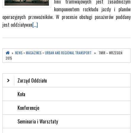
linii tramwajowych jest zasadniczym
komponentem rozkładu jazdy i planów
operacyjnych przewoźników. W procesie obsługi pasażerów poddany
jest oddziaływan
[...]
»
NEWS
•
MAGAZINES
•
URBAN AND REGIONAL TRANSPORT
» TMIR – WRZESIEŃ
2015
Zarząd Oddziału
Koła
Konferencje
Seminaria i Warsztaty