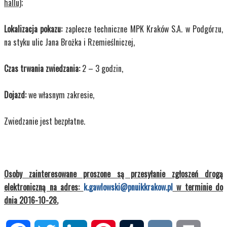
hallu)
;
Lokalizacja pokazu:
zaplecze techniczne MPK Kraków S.A. w Podgórzu,
na styku ulic Jana Brożka i Rzemieślniczej,
Czas trwania zwiedzania:
2 – 3 godzin,
Dojazd:
we własnym zakresie,
Zwiedzanie jest bezpłatne.
Osoby zainteresowane proszone są przesyłanie zgłoszeń drogą
elektroniczną na adres:
k.gawlowski@pnuikkrakow.pl
w terminie do
dnia 2016-10-28.