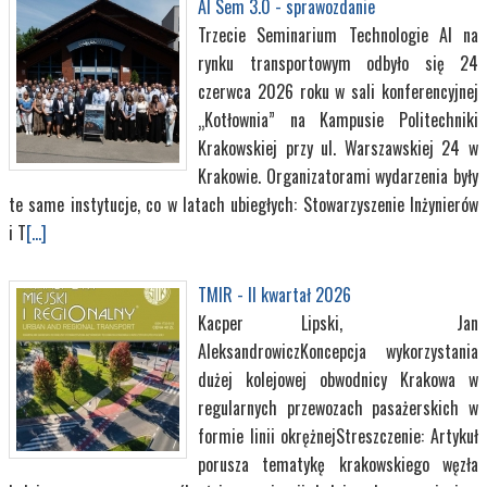
AI Sem 3.0 - sprawozdanie
Trzecie Seminarium Technologie AI na
rynku transportowym odbyło się 24
czerwca 2026 roku w sali konferencyjnej
„Kotłownia” na Kampusie Politechniki
Krakowskiej przy ul. Warszawskiej 24 w
Krakowie. Organizatorami wydarzenia były
te same instytucje, co w latach ubiegłych: Stowarzyszenie Inżynierów
i T
[...]
TMIR - II kwartał 2026
Kacper Lipski, Jan
AleksandrowiczKoncepcja wykorzystania
dużej kolejowej obwodnicy Krakowa w
regularnych przewozach pasażerskich w
formie linii okrężnejStreszczenie: Artykuł
porusza tematykę krakowskiego węzła