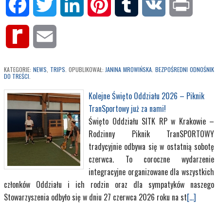
Facebook
Twitter
LinkedIn
Pinterest
Tumblr
VK
Print
Rediff
Email
MyPage
KATEGORIE:
NEWS
,
TRIPS
. OPUBLIKOWAŁ:
JANINA MROWIŃSKA
.
BEZPOŚREDNI ODNOŚNIK
DO TREŚCI
.
Kolejne Święto Oddziału 2026 – Piknik
TranSportowy już za nami!
Święto Oddziału SITK RP w Krakowie –
Rodzinny Piknik TranSPORTOWY
tradycyjnie odbywa się w ostatnią sobotę
czerwca. To coroczne wydarzenie
integracyjne organizowane dla wszystkich
członków Oddziału i ich rodzin oraz dla sympatyków naszego
Stowarzyszenia odbyło się w dniu 27 czerwca 2026 roku na st
[...]