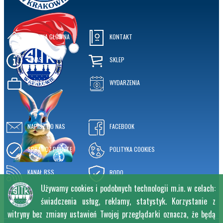
STRONA GŁÓWNA
KONTAKT
O NAS
SKLEP
OFERTA
WYDARZENIA
NAPISZ DO NAS
FACEBOOK
SPRAWDŹ POCZTĘ
POLITYKA COOKIES
KANAŁ RSS
RODO
Używamy cookies i podobnych technologii m.in. w celach:
świadczenia usług, reklamy, statystyk. Korzystanie z
witryny bez zmiany ustawień Twojej przeglądarki oznacza, że będą