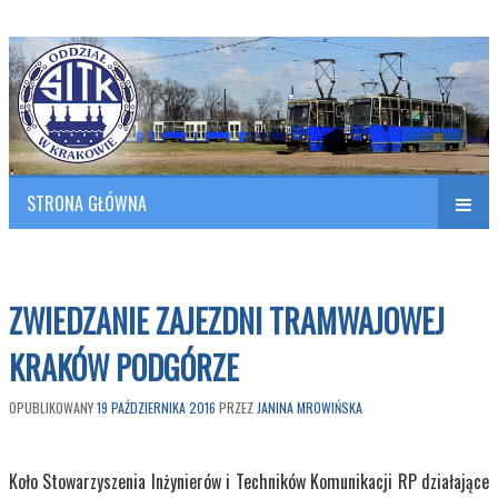
Polish Association of Engineers & Technicians of Transportation
SITK RP Oddział w KRAKOWIE
STRONA GŁÓWNA
Naw
w
ZWIEDZANIE ZAJEZDNI TRAMWAJOWEJ
KRAKÓW PODGÓRZE
OPUBLIKOWANY
19 PAŹDZIERNIKA 2016
PRZEZ
JANINA MROWIŃSKA
Koło Stowarzyszenia Inżynierów i Techników Komunikacji RP działające