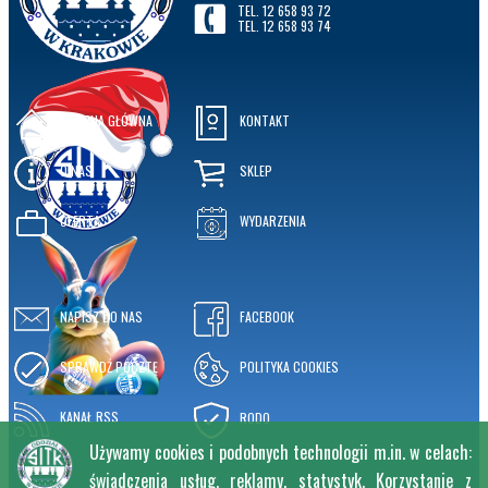
TEL. 12 658 93 72
TEL. 12 658 93 74
STRONA GŁÓWNA
KONTAKT
O NAS
SKLEP
OFERTA
WYDARZENIA
NAPISZ DO NAS
FACEBOOK
SPRAWDŹ POCZTĘ
POLITYKA COOKIES
KANAŁ RSS
RODO
Używamy cookies i podobnych technologii m.in. w celach:
świadczenia usług, reklamy, statystyk. Korzystanie z