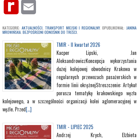
Rediff
Email
MyPage
KATEGORIE:
AKTUALNOŚCI
,
TRANSPORT MIEJSKI I REGIONALNY
. OPUBLIKOWAŁ:
JANINA
MROWIŃSKA
.
BEZPOŚREDNI ODNOŚNIK DO TREŚCI
.
TMIR - II kwartał 2026
Kacper Lipski, Jan
AleksandrowiczKoncepcja wykorzystania
dużej kolejowej obwodnicy Krakowa w
regularnych przewozach pasażerskich w
formie linii okrężnejStreszczenie: Artykuł
porusza tematykę krakowskiego węzła
kolejowego, a w szczególności organizacji kolei aglomeracyjnej w
węźle. Przed
[...]
TMIR - LIPIEC 2025
Andrzej Krych, Elżbieta