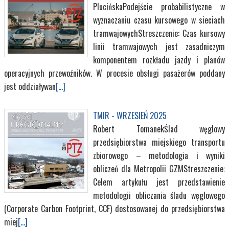
PlucińskaPodejście probabilistyczne w
wyznaczaniu czasu kursowego w sieciach
tramwajowychStreszczenie: Czas kursowy
linii tramwajowych jest zasadniczym
komponentem rozkładu jazdy i planów
operacyjnych przewoźników. W procesie obsługi pasażerów poddany
jest oddziaływan
[...]
TMIR - WRZESIEŃ 2025
Robert TomanekŚlad węglowy
przedsiębiorstwa miejskiego transportu
zbiorowego – metodologia i wyniki
obliczeń dla Metropolii GZMStreszczenie:
Celem artykułu jest przedstawienie
metodologii obliczania śladu węglowego
(Corporate Carbon Footprint, CCF) dostosowanej do przedsiębiorstwa
miej
[...]