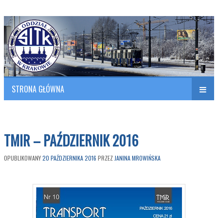
Polish Association of Engineers & Technicians of Transportation
SITK RP Oddział w KRAKOWIE
STRONA GŁÓWNA
Naw
w
TMIR – PAŹDZIERNIK 2016
OPUBLIKOWANY
20 PAŹDZIERNIKA 2016
PRZEZ
JANINA MROWIŃSKA