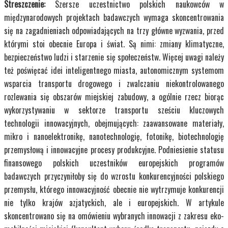
Streszczenie:
Szersze uczestnictwo polskich naukowców w
międzynarodowych projektach badawczych wymaga skoncentrowania
się na zagadnieniach odpowiadających na trzy główne wyzwania, przed
którymi stoi obecnie Europa i świat. Są nimi: zmiany klimatyczne,
bezpieczeństwo ludzi i starzenie się społeczeństw. Więcej uwagi należy
też poświęcać idei inteligentnego miasta, autonomicznym systemom
wsparcia transportu drogowego i zwalczaniu niekontrolowanego
rozlewania się obszarów miejskiej zabudowy, a ogólnie rzecz biorąc
wykorzystywaniu w sektorze transportu sześciu kluczowych
technologii innowacyjnych, obejmujących: zaawansowane materiały,
mikro i nanoelektronikę, nanotechnologię, fotonikę, biotechnologię
przemysłową i innowacyjne procesy produkcyjne. Podniesienie statusu
finansowego polskich uczestników europejskich programów
badawczych przyczyniłoby się do wzrostu konkurencyjności polskiego
przemysłu, którego innowacyjność obecnie nie wytrzymuje konkurencji
nie tylko krajów azjatyckich, ale i europejskich. W artykule
skoncentrowano się na omówieniu wybranych innowacji z zakresu eko-