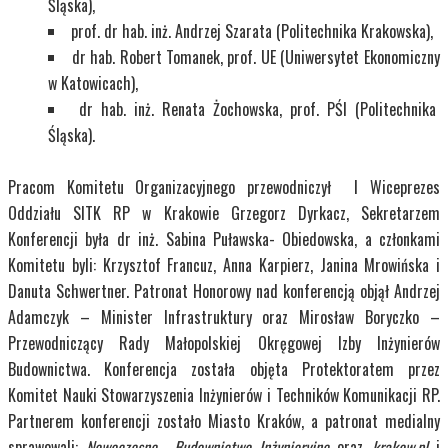
Śląska),
prof. dr hab. inż. Andrzej Szarata (Politechnika Krakowska),
dr hab. Robert Tomanek, prof. UE (Uniwersytet Ekonomiczny
w Katowicach),
dr hab. inż. Renata Żochowska, prof. PŚl (Politechnika
Śląska).
Pracom Komitetu Organizacyjnego przewodniczył I Wiceprezes
Oddziału SITK RP w Krakowie Grzegorz Dyrkacz, Sekretarzem
Konferencji była dr inż. Sabina Puławska- Obiedowska, a członkami
Komitetu byli: Krzysztof Francuz, Anna Karpierz, Janina Mrowińska i
Danuta Schwertner. Patronat Honorowy nad konferencją objął Andrzej
Adamczyk – Minister Infrastruktury oraz Mirosław Boryczko –
Przewodniczący Rady Małopolskiej Okręgowej Izby Inżynierów
Budownictwa. Konferencja została objęta Protektoratem przez
Komitet Nauki Stowarzyszenia Inżynierów i Techników Komunikacji RP.
Partnerem konferencji zostało Miasto Kraków, a patronat medialny
sprawowali:
Nowoczesne Budownictwo Inżynieryjne
oraz
krakow.pl
i