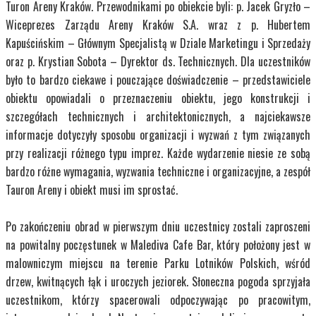
Turon Areny Kraków. Przewodnikami po obiekcie byli: p. Jacek Gryzło –
Wiceprezes Zarządu Areny Kraków S.A. wraz z p. Hubertem
Kapuścińskim – Głównym Specjalistą w Dziale Marketingu i Sprzedaży
oraz p. Krystian Sobota – Dyrektor ds. Technicznych. Dla uczestników
było to bardzo ciekawe i pouczające doświadczenie – przedstawiciele
obiektu opowiadali o przeznaczeniu obiektu, jego konstrukcji i
szczegółach technicznych i architektonicznych, a najciekawsze
informacje dotyczyły sposobu organizacji i wyzwań z tym związanych
przy realizacji różnego typu imprez. Każde wydarzenie niesie ze sobą
bardzo różne wymagania, wyzwania techniczne i organizacyjne, a zespół
Tauron Areny i obiekt musi im sprostać.
Po zakończeniu obrad w pierwszym dniu uczestnicy zostali zaproszeni
na powitalny poczęstunek w Malediva Cafe Bar, który położony jest w
malowniczym miejscu na terenie Parku Lotników Polskich, wśród
drzew, kwitnących łąk i uroczych jeziorek. Słoneczna pogoda sprzyjała
uczestnikom, którzy spacerowali odpoczywając po pracowitym,