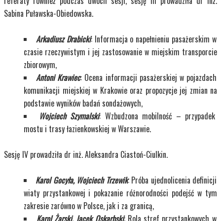
referaty również podczas dwóch sesji, sesję III prowadziła dr inż.
Sabina Puławska-Obiedowska.
Arkadiusz Drabicki
: Informacja o napełnieniu pasażerskim w
czasie rzeczywistym i jej zastosowanie w miejskim transporcie
zbiorowym,
Antoni Krawiec
: Ocena informacji pasażerskiej w pojazdach
komunikacji miejskiej w Krakowie oraz propozycje jej zmian na
podstawie wyników badań sondażowych,
Wojciech Szymalski
: Wzbudzona mobilność – przypadek
mostu i trasy łazienkowskiej w Warszawie.
Sesję IV prowadziła dr inż. Aleksandra Ciastoń-Ciulkin.
Karol Gocyła, Wojciech Trzewik
: Próba ujednolicenia definicji
wiaty przystankowej i pokazanie różnorodności podejść w tym
zakresie zarówno w Polsce, jak i za granicą,
Karol Żarski, Jacek Oskarbski
: Rola stref przystankowych w