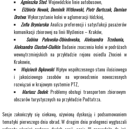
Agnieszka Steć
: Wojewódzkie linie autobusowe,
Elżbieta Nowak, Dominik Witkowski, Piotr Bartczak, Damian
Dratwa
: Wykorzystanie kolei w aglomeracji łódzkiej,
Zofia Bryniarska
: Analiza preferencji i satysfakcji pasażerów
komunikacji zbiorowej na linii Myślenice – Kraków,
Sabina Puławska-Obiedowska, Aleksandra Trzebunia,
Aleksandra Ciastoń-Ciulkin
: Badanie znaczenia kolei w podróżach
wewnątrzmiejskich na przykładzie rejonu osiedla Złocień w
Krakowie,
Wojciech Bąkowski
: Wpływ współczesnego stanu ilościowego
i jakościowego zasobów na wprowadzenie nowoczesnych
rozwiązań w krajowym systemie PTZ,
Mariusz Dudek
: Problemy obsługi transportem zbiorowym
obszarów turystycznych na przykładzie Podtatrza.
Sesje zakończyły się ciekawą, ożywioną dyskusją i podsumowaniem
tematyki pierwszego dnia obrad. W drugim dniu prelegenci wygłaszali