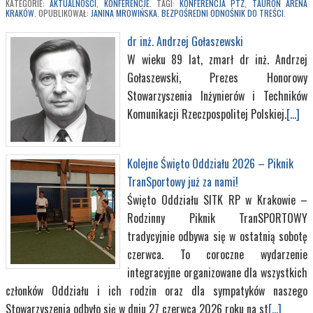
KATEGORIE:
AKTUALNOŚCI
,
KONFERENCJE
. TAGI:
KONFERENCJA PTZ
,
TAURON ARENA
KRAKÓW
. OPUBLIKOWAŁ:
JANINA MROWIŃSKA
.
BEZPOŚREDNI ODNOŚNIK DO TREŚCI
.
dr inż. Andrzej Gołaszewski
W wieku 89 lat, zmarł dr inż. Andrzej
Gołaszewski, Prezes Honorowy
Stowarzyszenia Inżynierów i Techników
Komunikacji Rzeczpospolitej Polskiej.
[...]
Kolejne Święto Oddziału 2026 – Piknik
TranSportowy już za nami!
Święto Oddziału SITK RP w Krakowie –
Rodzinny Piknik TranSPORTOWY
tradycyjnie odbywa się w ostatnią sobotę
czerwca. To coroczne wydarzenie
integracyjne organizowane dla wszystkich
członków Oddziału i ich rodzin oraz dla sympatyków naszego
Stowarzyszenia odbyło się w dniu 27 czerwca 2026 roku na st
[...]