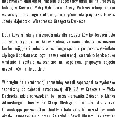
intensywnym dniu obrad. Następnie uczestnicy udali się na uroczystą
kolację w Kawiarni Małej Hali Tauron Areny. Podczas kolacji podano
wspaniały tort z Logo konferencji uroczyście pokrojony przez Prezes
Józefę Majerczak i Wiceprezesa Grzegorza Dyrkacza.
Dodatkową atrakcją i niespodzianką dla uczestników konferencji było
to, że na bryle Tauron Areny Kraków, zarówno podczas rozpoczęcia
konferencji, jak i podczas wieczornego spaceru po parku wyświetlało
się logo Oddziału oraz logo i nazwa konferencji, co zrobiło bardzo duże
wrażenie i zostało uwiecznione na wspólnym, grupowym zdjęciu
uczestników na tle obiektu.
W drugim dniu konferencji uczestnicy zostali zaproszeni na wycieczkę
techniczną do zajezdni autobusowej MPK S.A. w Krakowie – Wola
Duchacka, gdzie oprowadzani byli przez kierownika Zajezdni p. Marka
Adamskiego i kierownika Stacji Obsługi p. Tomasza Moździerza.
Odwiedzając poszczególne obiekty i hale zajezdni uczestnicy mieli
okazję zapoznać się z pracą Zajezdni i Stacji Obsługi, jak również