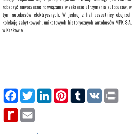
zobaczyć nowoczesne rozwiązania w zakresie utrzymania autobusów, w
tym autobusów elektrycznych. W jednej z hal uczestnicy obejrzeli
kolekcję zabytkowych, unikatowych historycznych autobusów MPK S.A.
w Krakowie.
Facebook
Twitter
LinkedIn
Pinterest
Tumblr
VK
Print
Rediff
Email
MyPage