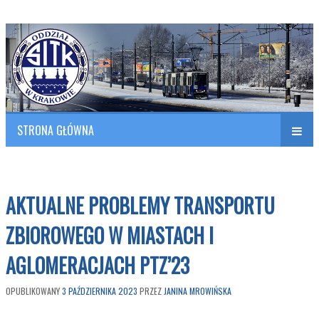
Polish Association of Engineers & Technicians of Transportation
SITK RP Oddział w KRAKOWIE
STRONA GŁÓWNA
Naw
w
AKTUALNE PROBLEMY TRANSPORTU
ZBIOROWEGO W MIASTACH I
AGLOMERACJACH PTZ’23
OPUBLIKOWANY
3 PAŹDZIERNIKA 2023
PRZEZ
JANINA MROWIŃSKA