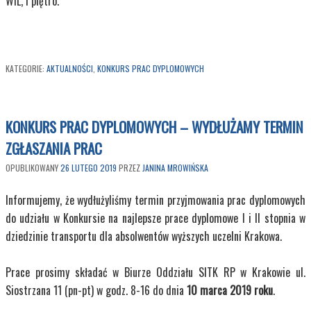
WIL, I piętro.
KATEGORIE:
AKTUALNOŚCI
,
KONKURS PRAC DYPLOMOWYCH
KONKURS PRAC DYPLOMOWYCH – WYDŁUŻAMY TERMIN
ZGŁASZANIA PRAC
OPUBLIKOWANY
26 LUTEGO 2019
PRZEZ
JANINA MROWIŃSKA
Informujemy, że wydłużyliśmy termin przyjmowania prac dyplomowych
do udziału w Konkursie na najlepsze prace dyplomowe I i II stopnia w
dziedzinie transportu dla absolwentów wyższych uczelni Krakowa.
Prace prosimy składać w Biurze Oddziału SITK RP w Krakowie ul.
Siostrzana 11 (pn-pt) w godz. 8-16 do dnia
10 marca 2019 roku
.