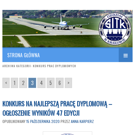
Polish Association of Engineers & Technicians of Transportation
SITK RP Oddział w KRAKOWIE
STRONA GŁÓWNA
ARCHIWA KATEGORII:
KONKURS PRAC DYPLOMOWYCH
<
1
2
3
4
5
6
>
KONKURS NA NAJLEPSZĄ PRACĘ DYPLOMOWĄ –
OGŁOSZENIE WYNIKÓW 47 EDYCJI
OPUBLIKOWANY
15 PAŹDZIERNIKA 2020
PRZEZ
ANNA KARPIERZ