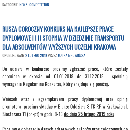
KATEGORIE:
NEWS
,
COMPETITION
RUSZA COROCZNY KONKURS NA NAJLEPSZE PRACE
DYPLOMOWE I I II STOPNIA W DZIEDZINIE TRANSPORTU
DLA ABSOLWENTÓW WYŻSZYCH UCZELNI KRAKOWA
OPUBLIKOWANY
2 LUTEGO 2019
PRZEZ
JANINA MROWIŃSKA
Do udziału w konkursie prosimy zgłaszać prace, które zostały
obronione w okresie od 01.01.2018 do 31.12.2018 i spełniają
wymagania Regulaminu Konkursu, który znajduje się poniżej.
Wniosek wraz z egzemplarzem pracy dyplomowej oraz opinią
promotora prosimy składać w Biurze Oddziału SITK RP w Krakowie ul.
Siostrzana 11 (pn-pt) w godz. 8-16
do dnia 25 lutego 2019 roku
.
Prosimy o dołączenie danych adresowych autorów prac zgłoszonych do