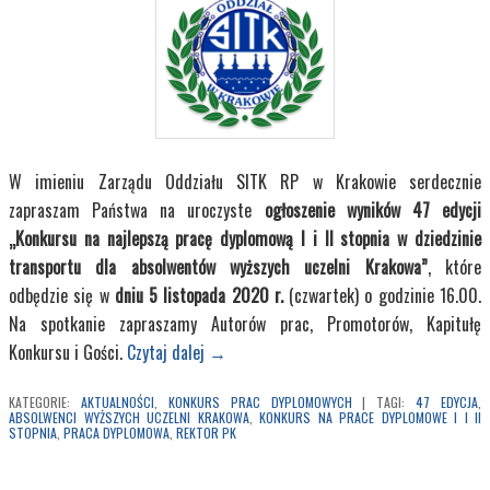
W imieniu Zarządu Oddziału SITK RP w Krakowie serdecznie
zapraszam Państwa na uroczyste
ogłoszenie wyników 47 edycji
„Konkursu na najlepszą pracę dyplomową I i II stopnia w dziedzinie
transportu dla absolwentów wyższych uczelni Krakowa”
, które
odbędzie się w
dniu 5 listopada 2020 r.
(czwartek) o godzinie 16.00.
Na spotkanie zapraszamy Autorów prac, Promotorów, Kapitułę
Konkursu i Gości.
Czytaj dalej
→
KATEGORIE:
AKTUALNOŚCI
,
KONKURS PRAC DYPLOMOWYCH
|
TAGI:
47 EDYCJA
,
ABSOLWENCI WYŻSZYCH UCZELNI KRAKOWA
,
KONKURS NA PRACE DYPLOMOWE I I II
STOPNIA
,
PRACA DYPLOMOWA
,
REKTOR PK