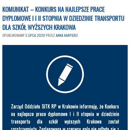
KOMUNIKAT – KONKURS NA NAJLEPSZE PRACE
DYPLOMOWE I I II STOPNIA W DZIEDZINIE TRANSPORTU
DLA SZKÓŁ WYŻSZYCH KRAKOWA
OPUBLIKOWANY
3 LIPCA 2020
PRZEZ
ANNA KARPIERZ
Zarząd Oddziału SITK RP w Krakowie informuję, że Konkurs
na najlepsze prace dyplomowe I i II stopnia w dziedzinie
transportu dla szkół wyższych Krakowa został
rozstrzygnięty. Zaplanowana w czerwcu gala nie odbyła się z