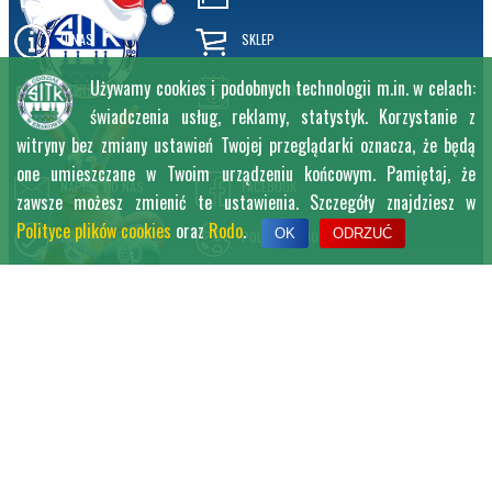
O NAS
SKLEP
Używamy cookies i podobnych technologii m.in. w celach:
OFERTA
WYDARZENIA
świadczenia usług, reklamy, statystyk. Korzystanie z
witryny bez zmiany ustawień Twojej przeglądarki oznacza, że będą
one umieszczane w Twoim urządzeniu końcowym. Pamiętaj, że
NAPISZ DO NAS
FACEBOOK
zawsze możesz zmienić te ustawienia. Szczegóły znajdziesz w
Polityce plików cookies
oraz
Rodo
.
OK
ODRZUĆ
SPRAWDŹ POCZTĘ
POLITYKA COOKIES
KANAŁ RSS
RODO
2026 © SITK RP ODDZIAŁ W KRAKOWIE
ALL RIGHT RESERVED
DESIGNED BY
DARIUSZ WIĘCH