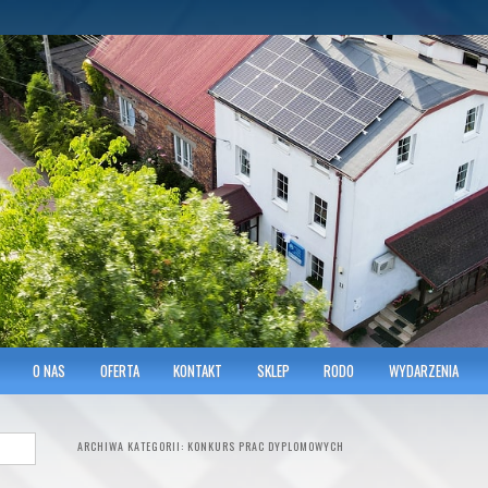
hnicians of Transportation
w KRAKOWIE
O NAS
OFERTA
KONTAKT
SKLEP
RODO
WYDARZENIA
ARCHIWA KATEGORII:
KONKURS PRAC DYPLOMOWYCH