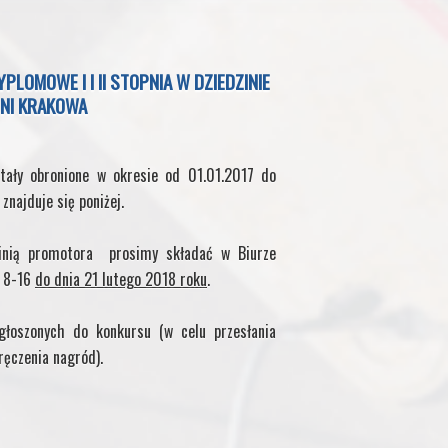
OMOWE I I II STOPNIA W DZIEDZINIE
NI KRAKOWA
tały obronione w okresie od 01.01.2017 do
znajduje się poniżej.
inią promotora prosimy składać w Biurze
. 8-16
do dnia 21 lutego 2018 roku
.
łoszonych do konkursu (w celu przesłania
ręczenia nagród).