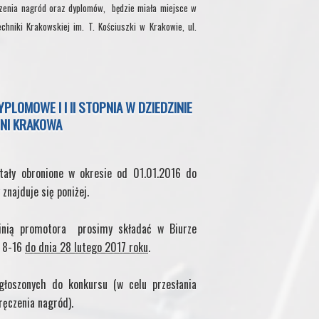
zenia nagród oraz dyplomów, będzie miała miejsce w
echniki Krakowskiej im. T. Kościuszki w Krakowie, ul.
OMOWE I I II STOPNIA W DZIEDZINIE
NI KRAKOWA
tały obronione w okresie od 01.01.2016 do
znajduje się poniżej.
inią promotora prosimy składać w Biurze
. 8-16
do dnia 28 lutego 2017 roku
.
łoszonych do konkursu (w celu przesłania
ręczenia nagród).