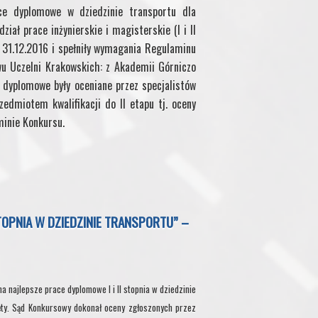
ace dyplomowe w dziedzinie transportu dla
iał prace inżynierskie i magisterskie (I i II
o 31.12.2016 i spełniły wymagania Regulaminu
u Uczelni Krakowskich: z Akademii Górniczo
e dyplomowe były oceniane przez specjalistów
zedmiotem kwalifikacji do II etapu tj. oceny
minie Konkursu.
TOPNIA W DZIEDZINIE TRANSPORTU” –
 najlepsze prace dyplomowe I i II stopnia w dziedzinie
ęty. Sąd Konkursowy dokonał oceny zgłoszonych przez