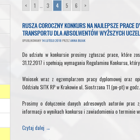
<
1
...
3
4
5
6
>
RUSZA COROCZNY KONKURS NA NAJLEPSZE PRACE DYPL
TRANSPORTU DLA ABSOLWENTÓW WYŻSZYCH UCZEL
OPUBLIKOWANY
14 LUTEGO 2018
PRZEZ
ANNA BUJAK
Do udziału w konkursie prosimy zgłaszać prace, które zos
31.12.2017 i spełniają wymagania Regulaminu Konkursu, który 
Wniosek wraz z egzemplarzem pracy dyplomowej oraz op
Oddziału SITK RP w Krakowie ul. Siostrzana 11 (pn-pt) w godz
Prosimy o dołączenie danych adresowych autorów prac zg
informacji o wynikach konkursu i zawiadomienia o terminie w
Czytaj dalej
→