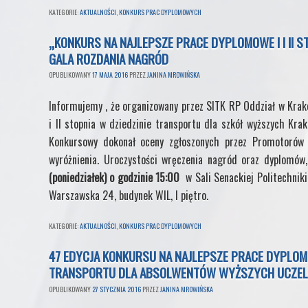
KATEGORIE:
AKTUALNOŚCI
,
KONKURS PRAC DYPLOMOWYCH
„KONKURS NA NAJLEPSZE PRACE DYPLOMOWE I I II S
GALA ROZDANIA NAGRÓD
OPUBLIKOWANY
17 MAJA 2016
PRZEZ
JANINA MROWIŃSKA
Informujemy , że organizowany przez SITK RP Oddział w Krak
i II stopnia w dziedzinie transportu dla szkół wyższych Kr
Konkursowy dokonał oceny zgłoszonych przez Promotorów 
wyróżnienia. Uroczystości wręczenia nagród oraz dyplomó
(poniedziałek) o godzinie 15:00
w Sali Senackiej Politechniki
Warszawska 24, budynek WIL, I piętro.
KATEGORIE:
AKTUALNOŚCI
,
KONKURS PRAC DYPLOMOWYCH
47 EDYCJA KONKURSU NA NAJLEPSZE PRACE DYPLOMOWE
TRANSPORTU DLA ABSOLWENTÓW WYŻSZYCH UCZEL
OPUBLIKOWANY
27 STYCZNIA 2016
PRZEZ
JANINA MROWIŃSKA