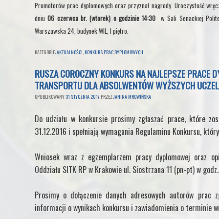
Promotorów prac dyplomowych oraz przyznał nagrody. Uroczystość wręc
dniu
06
czerwca br. (wtorek) o godzinie 14:30
w Sali Senackiej Polit
Warszawska 24, budynek WIL, I piętro.
KATEGORIE:
AKTUALNOŚCI
,
KONKURS PRAC DYPLOMOWYCH
RUSZA COROCZNY KONKURS NA NAJLEPSZE PRACE DYPL
TRANSPORTU DLA ABSOLWENTÓW WYŻSZYCH UCZEL
OPUBLIKOWANY
31 STYCZNIA 2017
PRZEZ
JANINA MROWIŃSKA
Do udziału w konkursie prosimy zgłaszać prace, które zos
31.12.2016 i spełniają wymagania Regulaminu Konkursu, który 
Wniosek wraz z egzemplarzem pracy dyplomowej oraz op
Oddziału SITK RP w Krakowie ul. Siostrzana 11 (pn-pt) w godz
Prosimy o dołączenie danych adresowych autorów prac zg
informacji o wynikach konkursu i zawiadomienia o terminie w