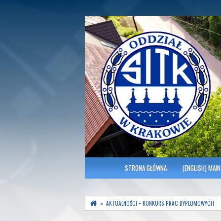
Polish Association of Engineers & Tec
SITK RP Oddział 
MENU GŁÓWNE
STRONA GŁÓWNA
(ENGLISH) MAIN
»
AKTUALNOŚCI
•
KONKURS PRAC DYPLOMOWYCH