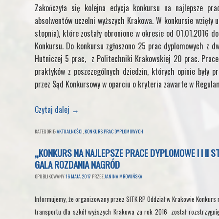
Zakończyła się kolejna edycja konkursu na najlepsze pr
absolwentów uczelni wyższych Krakowa. W konkursie wzięły udz
stopnia), które zostały obronione w okresie od 01.01.2016 d
Konkursu. Do konkursu zgłoszono 25 prac dyplomowych z dw
Hutniczej 5 prac, z Politechniki Krakowskiej 20 prac. Prac
praktyków z poszczególnych dziedzin, których opinie były pr
przez Sąd Konkursowy w oparciu o kryteria zawarte w Regula
Czytaj dalej
→
KATEGORIE:
AKTUALNOŚCI
,
KONKURS PRAC DYPLOMOWYCH
„KONKURS NA NAJLEPSZE PRACE DYPLOMOWE I I II S
GALA ROZDANIA NAGRÓD
OPUBLIKOWANY
16 MAJA 2017
PRZEZ
JANINA MROWIŃSKA
Informujemy, że organizowany przez SITK RP Oddział w Krakowie Konkurs na
transportu dla szkół wyższych Krakowa za rok 2016 został rozstrzygni